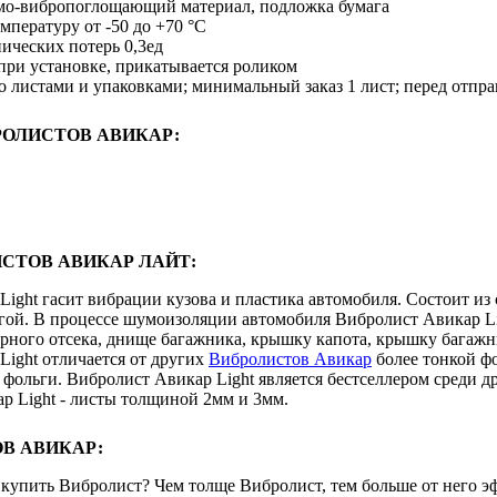
мо-вибропоглощающий материал, подложка бумага
мпературу от -50 до +70 °С
ических потерь 0,3ед
 при установке, прикатывается роликом
 листами и упаковками; минимальный заказ 1 лист; перед отпра
ОЛИСТОВ АВИКАР:
СТОВ АВИКАР ЛАЙТ:
ight гасит вибрации кузова и пластика автомобиля. Состоит из
ой. В процессе шумоизоляции автомобиля Вибролист Авикар Lig
рного отсека, днище багажника, крышку капота, крышку багажни
Light отличается от других
Вибролистов Авикар
более тонкой ф
 фольги. Вибролист Авикар Light является бестселлером среди 
р Light - листы толщиной 2мм и 3мм.
В АВИКАР:
купить Вибролист? Чем толще Вибролист, тем больше от него эф