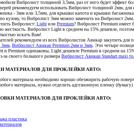
мобиля Вибролист толщиной 3,5мм, раз от него будет эффект бол
дверей рекомендуем использовать Вибролист толщиной 2мм, для 
жника - 3мм или 3,5мм, для крышки капота и крышки багажника
по кузову, то Вибролист 3мм можно заменить на Вибролист 2мм.
купить Вибролист:
Light
или
Premium
? Вибролист Premium имеет б
ю жесткость. Вибролист Light в среднем на 15% дешевле, поэто
ткостью искать Вам!
ателей рекомендуем из всех Вибролистов Авикар закупить для
и 3мм
,
Вибролист Авикар Premium 2мм и 3мм
. Эти четыре позиц
t и Premium одинаковы, Light дешевле Premium в среднем на 15%
з-за своего большого размера
Вибролист Авикар Standart maxi 
И МАТЕРИАЛОВ ДЛЯ ПРОКЛЕЙКИ АВТО:
юбого материала необходимо хорошо обезжирить рабочую повер
юбого материала, нужно отделить адгезионную пленку (бумагу) 
ОВКИ МАТЕРИАЛОВ ДЛЯ ПРОКЛЕЙКИ АВТО:
ажа пластика
материалов