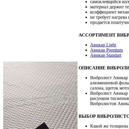
самоклеящийся шу
материал держит те
коэффициент механ
не требует нагрева
продается поштучно
АССОРТИМЕНТ ВИБР
Авикар Light
Авикар Premium
Авикар Standart
ОПИСАНИЕ ВИБРОЛИ
Вибролист Авикар L
алюминиевой фольг
салона, щиток мото
Вибролист Авикар 
рисунком тиснения
Вибролистов Авика
ВЫБОР ВИБРОЛИСТО
Какой же толщины 