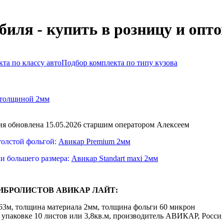
иля - купить в розницу и опт
та по классу авто
Подбор комплекта по типу кузова
 толщиной 2мм
я обновлена 15.05.2026 старшим оператором Алексеем
 толстой фольгой:
Авикар Premium 2мм
ми большего размера:
Авикар Standart maxi 2мм
ИБРОЛИСТОВ АВИКАР ЛАЙТ:
,63м, толщина материала 2мм, толщина фольги 60 микрон
 в упаковке 10 листов или 3,8кв.м, производитель АВИКАР, Росси