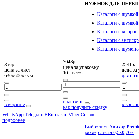
НУЖНОЕ ДЛЯ ПЕРЕП
Каталоги с шумкой
Каталоги с шумкой
Каталоги с выброи
Каталоги с антиск
Каталоги с шумоп
3048р.
356р.
2541р.
цена за
упаковку
цена за
лист
цена за
10 листов
630х600х2мм
для опт
в корзине
в корзине
в корзи
как получить скидку
WhatsApp
Telegram
ВКонтакте
Viber
Ссылка
подробнее
Вибролист Авикар Prem
размер листа 0,5х0,76м