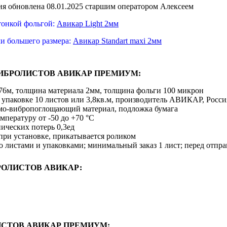
я обновлена 08.01.2025 старшим оператором Алексеем
 тонкой фольгой:
Авикар Light 2мм
ми большего размера:
Авикар Standart maxi 2мм
ИБРОЛИСТОВ АВИКАР ПРЕМИУМ:
,76м, толщина материала 2мм, толщина фольги 100 микрон
 в упаковке 10 листов или 3,8кв.м, производитель АВИКАР, Росси
мо-вибропоглощающий материал, подложка бумага
мпературу от -50 до +70 °С
ических потерь 0,3ед
 при установке, прикатывается роликом
 листами и упаковками; минимальный заказ 1 лист; перед отпра
ОЛИСТОВ АВИКАР:
СТОВ АВИКАР ПРЕМИУМ: