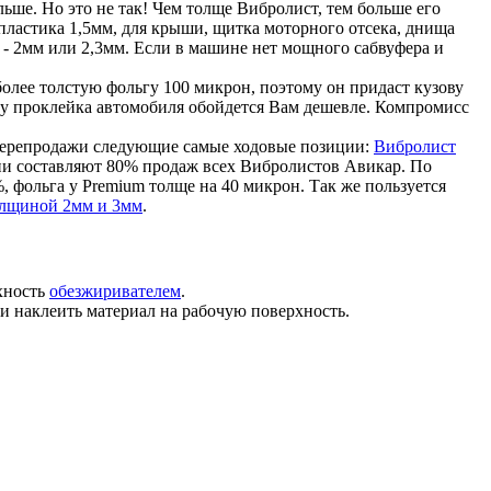
ьше. Но это не так! Чем толще Вибролист, тем больше его
пластика 1,5мм, для крыши, щитка моторного отсека, днища
 - 2мм или 2,3мм. Если в машине нет мощного сабвуфера и
олее толстую фольгу 100 микрон, поэтому он придаст кузову
му проклейка автомобиля обойдется Вам дешевле. Компромисс
 перепродажи следующие самые ходовые позиции:
Вибролист
ии составляют 80% продаж всех Вибролистов Авикар. По
, фольга у Premium толще на 40 микрон. Так же пользуется
толщиной 2мм и 3мм
.
хность
обезжиривателем
.
и наклеить материал на рабочую поверхность.