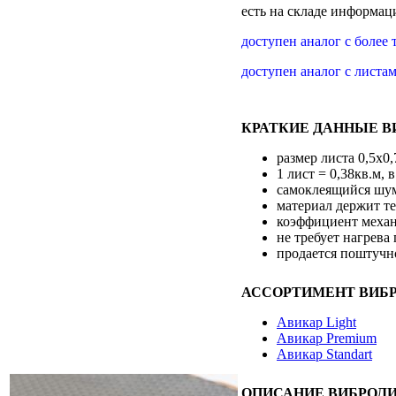
есть на складе
информаци
доступен аналог с более
доступен аналог с листа
КРАТКИЕ ДАННЫЕ В
размер листа 0,5х0
1 лист = 0,38кв.м,
самоклеящийся шу
материал держит те
коэффициент механ
не требует нагрева
продается поштучно
АССОРТИМЕНТ ВИБР
Авикар Light
Авикар Premium
Авикар Standart
ОПИСАНИЕ ВИБРОЛИ