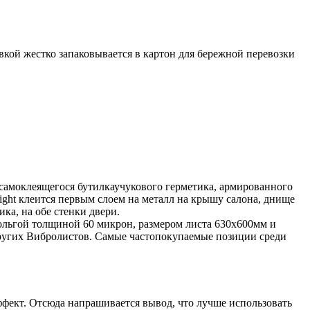
вкой жестко запаковывается в картон для бережной перевозки
 самоклеящегося бутилкаучукового герметика, армированного
ht клеится первым слоем на металл на крышу салона, днище
ка, на обе стенки двери.
ольгой толщиной 60 микрон, размером листа 630х600мм и
других Вибролистов. Самые частопокупаемые позиции среди
фект. Отсюда напрашивается вывод, что лучше использовать