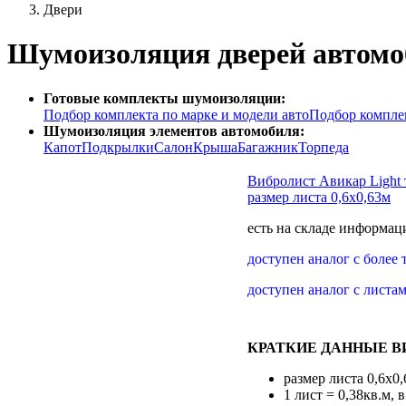
Двери
Шумоизоляция дверей автомоб
Готовые комплекты шумоизоляции:
Подбор комплекта по марке и модели авто
Подбор комплек
Шумоизоляция элементов автомобиля:
Капот
Подкрылки
Салон
Крыша
Багажник
Торпеда
Вибролист Авикар Light
размер листа 0,6х0,63м
есть на складе
информаци
доступен аналог с более
доступен аналог с листа
КРАТКИЕ ДАННЫЕ В
размер листа 0,6х0
1 лист = 0,38кв.м,