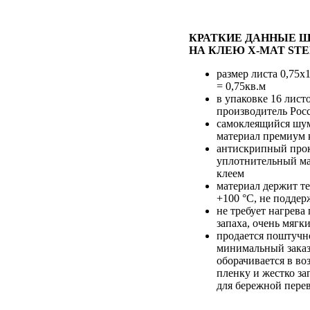
КРАТКИЕ ДАННЫЕ 
НА КЛЕЮ X-MAT STE
размер листа 0,75х
= 0,75кв.м
в упаковке 16 лист
производитель Рос
самоклеящийся ш
материал премиум 
антискрипный про
уплотнительный ма
клеем
материал держит те
+100 °С, не поддер
не требует нагрева
запаха, очень мягк
продается поштучн
минимальный заказ 
оборачивается в в
пленку и жестко за
для бережной пере