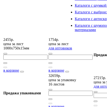
Каталоги с шумкой
Каталоги с выброи
Каталоги с антиск
Каталоги с шумоп
материалами
2455р.
1754р.
цена за
лист
цена за
лист
1000х750х15мм
для оптовиков
Продаж
в корзине
в корзине
32659р.
27215р.
цена за
упаковку
цена за
16 листов
для опт
Продажа упаковками
в корзине