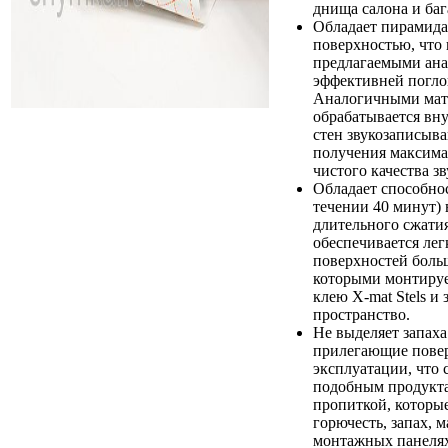
днища салона и ба
Обладает пирамида
поверхностью, что 
предлагаемыми ана
эффективней погло
Аналогичными мат
обрабатывается вн
стен звукозаписыв
получения максима
чистого качества з
Обладает способно
течении 40 минут) 
длительного сжати
обеспечивается ле
поверхностей бол
которыми монтируе
клею X-mat Stels и
пространство.
Не выделяет запаха
прилегающие повер
эксплуатации, что
подобным продукт
пропиткой, которы
горючесть, запах, 
монтажных панеля