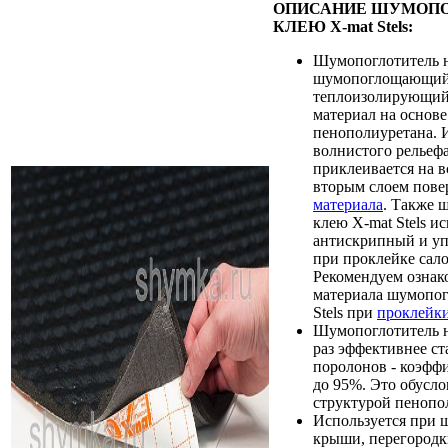
ОПИСАНИЕ ШУМОПО
КЛЕЮ X-mat Stels:
Шумопоглотитель на
шумопоглощающий
теплоизолирующий
материал на основе
пенополиуретана. 
волнистого рельеф
приклеивается на в
вторым слоем пов
материала
. Также 
клею X-mat Stels ис
антискрипный и у
при проклейке сало
Рекомендуем ознак
материала шумопог
Stels при
проклейки
Шумопоглотитель на
раз эффективнее с
поролонов - коэфф
до 95%. Это обусло
структурой пенопо
Используется при 
крыши, перегородк