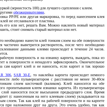
ркой (зернистость 100) для лучшего сцепления с клеем.
другими
обезжиривателями
.
ровка PP/PE или другая маркировка, то перед нанесением клея
 клей не отслаивался от пластика.
ать его или нет, решать Вам. Можно наклеить новый материал
шить, стоит снимать старый материал или нет.
 то необходимо нанести клей тонким слоем на обе поверхности
я частично выветрится растворитель, после чего необходимо
 склеивание данными клеями происходит в течение 24 часов.
ется.
рабочую поверхность и на изнанку карпета, выждать, пока из
пет к поверхности и ненадолго зафиксировать. Окончательное
а сам карпет клей и не наносить, если карпет и так хорошо
AR 306
,
SAR 30-E
, то наклейка карпета происходит немного
ости либо пульверизатором с расстояния не менее 30-40см
тонким слоем кисточкой (валиком). Клей наносится на обе
ого пропитывания клеем изнанки карпета. Из пульверизатора
 слой наносится после высыхания предыдущего слоя. Время
арпет (с нанесенным на него клеевым слоем) укладывается на
ым слоем. Так как клей на рабочей поверхности и на карпете
ся при наложении друг на друга. Это очень удобно, так как