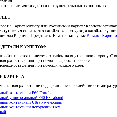
арапин.
готовлении мягких детских игрушек, кукольных костюмов.
РПЕТ:
брать: Карпет Mystery или Российский карпет? Карпеты отличаю
о тут нельзя сказать, что какой-то карпет хуже, а какой-то лучш
ийском Карпете. Предлагаем Вам заказать у нас
Каталог Карпет
 ДЕТАЛИ КАРПЕТОМ:
ли обтягивается карпетом с загибом на внутреннюю сторону. С 
поверхность детали при помощи аэрозольного клея.
поверхность детали при помощи жидкого клея.
И КАРПЕТА:
ета на поверхности, не подвергающиеся воздействию температу
ьный контактный F60 Extrabond
ьный универсальный F40 Extrabond
ьный контактный Ultra каучуковый
ьный контактный негорючий Flex
ный