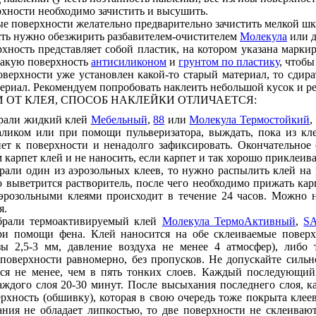
хности необходимо зачистить и высушить.
е поверхности желательно предварительно зачистить мелкой шку
ть нужно обезжирить разбавителем-очистителем
Молекула
или 
хность представляет собой пластик, на котором указана марки
такую поверхность
антисиликоном
и
грунтом по пластику
, чтобы
оверхности уже установлен какой-то старый материал, то сдир
ериал. Рекомендуем попробовать наклеить небольшой кусок и ре
 ОТ КЛЕЯ, СПОСОБ НАКЛЕЙКИ ОТЛИЧАЕТСЯ:
рали жидкий клей
Мебельный
,
88
или
Молекула Термостойкий
,
аликом или при помощи пульверизатора, выждать, пока из кле
ет к поверхности и ненадолго зафиксировать. Окончательное
карпет клей и не наносить, если карпет и так хорошо приклеива
али один из аэрозольных клеев, то нужно распылить клей на 
о выветрится растворитель, после чего необходимо прижать кар
эрозольными клеями происходит в течение 24 часов. Можно н
я.
рали термоактивируемый клей
Молекула ТермоАктивный
,
S
ри помощи фена. Клей наносится на обе склеиваемые поверхн
зы 2,5-3 мм, давление воздуха не менее 4 атмосфер), либо 
поверхности равномерно, без пропусков. Не допускайте сильн
тся не менее, чем в пять тонких слоев. Каждый последующий
ждого слоя 20-30 минут. После высыхания последнего слоя, к
рхность (обшивку), которая в свою очередь тоже покрыта клеев
ния не обладает липкостью, то две поверхности не склеивают