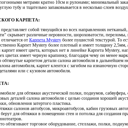
 погонными метрами кратно 10см и рулонами; минимальный зака
углую тубу и тщательно запаковывается в несколько слоев возд
КОГО КАРПЕТА:
представляет собой тянущийся во всех направлениях нетканый, 
ти" скрывает различные неровности, шороховатости, переломы,
 отличается от
Карпета Mystery
более пушистой текстурой. То ес
ственно Карпет Mystery более плотный и имеет толщину 2,5мм, 
карпет имеет цвета, которых нет в линейке Карпета Mystery, на
сех цветах имеет черную крапинку, благодаря чему он менее марки
о обтянутые карпетом детали салона автомобиля в дальнейшем н
алона автомобиля, карпет клеится с загибом на изнаночную сто
деталями или с кузовом автомобиля.
ТА:
омобиле для обтяжки акустической полки, подиумов, сабвуфера,
вых деталей салона автомобиля с целью создания хорошей акуст
ки, обновления затертого пластика.
тяжки салонов автобусов, микроавтобусов, кабин грузовых авто
 берут для обтяжки в помещении стен и потолка для создания п
инотеатров.
сто обтягивают торговое оборудование, стеллажи, полки, подиу