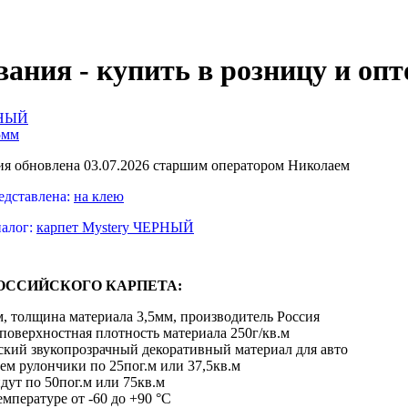
вания - купить в розницу и оп
РНЫЙ
5мм
я обновлена 03.07.2026 старшим оператором Николаем
едставлена:
на клею
налог:
карпет Mystery ЧЕРНЫЙ
ОССИЙСКОГО КАРПЕТА:
, толщина материала 3,5мм, производитель Россия
 поверхностная плотность материала 250г/кв.м
ский звукопрозрачный декоративный материал для авто
аем рулончики по 25пог.м или 37,5кв.м
дут по 50пог.м или 75кв.м
емпературе от -60 до +90 °С