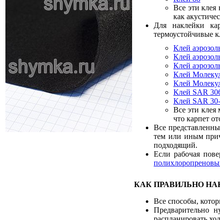
Все эти клея
как акустиче
Для наклейки кар
термоустойчивые к
Клей аэрозол
Клей аэрозо
Клей аэрозо
Клей Молеку
Клей Молеку
Клей SAR 30
Клей SAR 30
Все эти клея
что карпет от
Все представленны
тем или иным прич
подходящий.
Если рабочая пове
полихлоропреновы
КАК ПРАВИЛЬНО НА
Все способы, котор
Предварительно н
распланировать ход