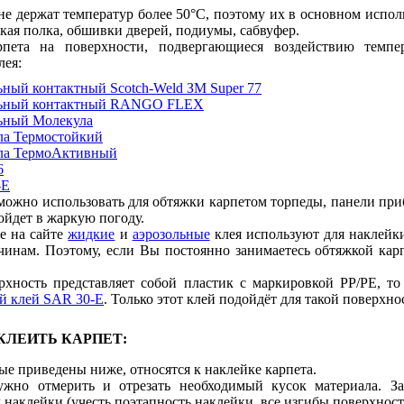
 не держат температур более 50°С, поэтому их в основном испол
ская полка, обшивки дверей, подиумы, сабвуфер.
пета на поверхности, подвергающиеся воздействию темпе
лея:
ьный контактный Scotch-Weld ЗМ Super 77
льный контактный RANGO FLEX
льный Молекула
ла Термостойкий
ла ТермоАктивный
6
-E
 можно использовать для обтяжки карпетом торпеды, панели при
ойдет в жаркую погоду.
е на сайте
жидкие
и
аэрозольные
клея используют для наклейки
инам. Поэтому, если Вы постоянно занимаетесь обтяжкой карп
рхность представляет собой пластик с маркировкой PP/PE, т
й клей SAR 30-E
. Только этот клей подойдёт для такой поверхно
КЛЕИТЬ КАРПЕТ:
ые приведены ниже, относятся к наклейке карпета.
ужно отмерить и отрезать необходимый кусок материала. За
 наклейки (учесть поэтапность наклейки, все изгибы поверхнос