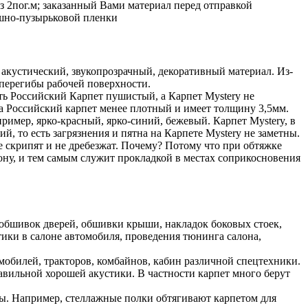
з 2пог.м; заказанный Вами материал перед отправкой
ушно-пузырьковой пленки
акустический, звукопрозрачный, декоративный материал. Из-
 перегибы рабочей поверхности.
ть Российский Карпет пушистый, а Карпет Mystery не
а Российский карпет менее плотный и имеет толщину 3,5мм.
пример, ярко-красный, ярко-синий, бежевый. Карпет Mystery, в
й, то есть загрязнения и пятна на Карпете Mystery не заметны.
е скрипят и не дребезжат. Почему? Потому что при обтяжке
рону, и тем самым служит прокладкой в местах соприкосновения
 обшивок дверей, обшивки крыши, накладок боковых стоек,
ики в салоне автомобиля, проведения тюнинга салона,
мобилей, тракторов, комбайнов, кабин различной спецтехники.
равильной хорошей акустики. В частности карпет много берут
мы. Например, стеллажные полки обтягивают карпетом для