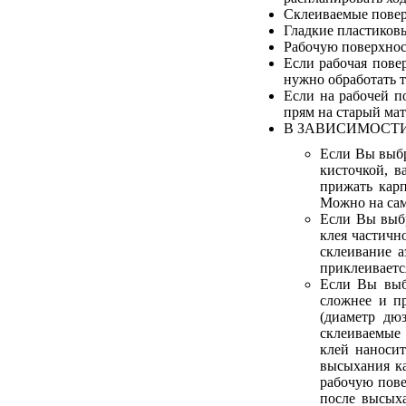
Склеиваемые повер
Гладкие пластиковы
Рабочую поверхнос
Если рабочая повер
нужно обработать 
Если на рабочей п
прям на старый мат
В ЗАВИСИМОСТИ
Если Вы выб
кисточкой, в
прижать карп
Можно на сам 
Если Вы выбр
клея частичн
склеивание а
приклеиваетс
Если Вы выб
сложнее и п
(диаметр дю
склеиваемые 
клей наноси
высыхания ка
рабочую пове
после высыха