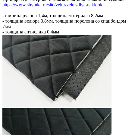
https://www.shymka.ru/site/velur/velur-dlya-nakidok
- ширина рулона 1,4м, толщина материала 8,2мм
- толщина велюра 0,8мм, толщина поролона со спанбондом
7мм
- толщина антислика 0,4мм