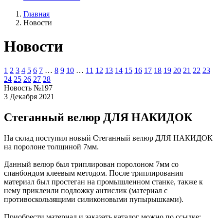
Главная
Новости
Новости
1
2
3
4
5
6
7
…
8
9
10
…
11
12
13
14
15
16
17
18
19
20
21
22
23
24
25
26
27
28
Новость №197
3 Декабря 2021
Стеганный велюр ДЛЯ НАКИДОК
На склад поступил новый Стеганный велюр ДЛЯ НАКИДОК
на поролоне толщиной 7мм.
Данный велюр был триплирован поролоном 7мм со
спанбондом клеевым методом. После триплирования
материал был простеган на промышленном станке, также к
нему приклеили подложку антислик (материал с
противоскользящими силиконовыми пупырышками).
Приобрести материал и заказать каталог можно по ссылке: