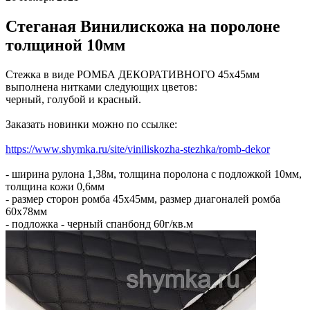
Стеганая Винилискожа на поролоне
толщиной 10мм
Стежка в виде РОМБА ДЕКОРАТИВНОГО 45х45мм
выполнена нитками следующих цветов:
черный, голубой и красный.
Заказать новинки можно по ссылке:
https://www.shymka.ru/site/viniliskozha-stezhka/romb-dekor
- ширина рулона 1,38м, толщина поролона с подложкой 10мм,
толщина кожи 0,6мм
- размер сторон ромба 45х45мм, размер диагоналей ромба
60х78мм
- подложка - черный спанбонд 60г/кв.м