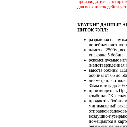
производителя в ассорти
для всех ниток действует
КРАТКИЕ ДАННЫЕ 
НИТОК 70ЛЛ:
разрывная нагрузка 
линейная плотность
намотка 2500м, вес
упаковке 5 бобин
рекомендуемые игл
(непотвержденная 
высота бобины 115
бобины от 65 до 5
диаметр пластиков
35мм внизу до 20м
производитель Пр
комбинат "Красная
продаются бобинам
минимальный заказ
отправкой запаков
воздушно-пузырько
помещаются в карт
бережной перевозк