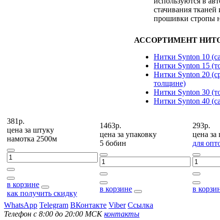
используются в ав
стачивания тканей 
прошивки стропы н
АССОРТИМЕНТ НИТО
Нитки Synton 10 (с
Нитки Synton 15 (т
Нитки Synton 20 (с
толщине)
Нитки Synton 30 (т
Нитки Synton 40 (с
381р.
1463р.
293р.
цена за
штуку
цена за
упаковку
цена за
намотка 2500м
5 бобин
для опт
в корзине
в корзине
в корзи
как получить скидку
WhatsApp
Telegram
ВКонтакте
Viber
Ссылка
Телефон с 8:00 до 20:00 МСК
контакты