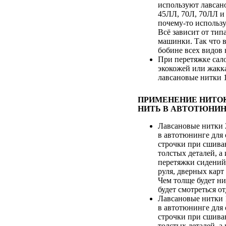
используют лавсан
45ЛЛ, 70Л, 70ЛЛ и 
почему-то использ
Всё зависит от ти
машинки. Так что в
бобине всех видов 
При перетяжке сал
экокожей или жак
лавсановые нитки 
ПРИМЕНЕНИЕ НИТО
НИТЬ В АВТОТЮНИН
Лавсановые нитки 
в автотюнинге для
строчки при сшива
толстых деталей, а
перетяжки сидений,
руля, дверных карт
Чем толще будет ни
будет смотреться о
Лавсановые нитки 
в автотюнинге для
строчки при сшива
толстых деталей, а