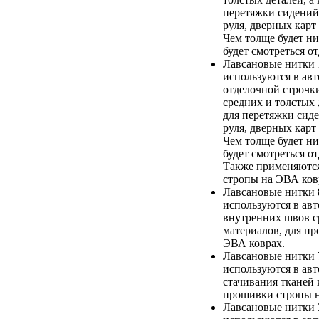
перетяжки сидений,
руля, дверных карт
Чем толще будет ни
будет смотреться о
Лавсановые нитки
используются в ав
отделочной строчк
средних и толстых 
для перетяжки сиде
руля, дверных карт
Чем толще будет ни
будет смотреться о
Также применяютс
стропы на ЭВА ков
Лавсановые нитки
используются в ав
внутренних швов с
материалов, для п
ЭВА коврах.
Лавсановые нитки
используются в ав
стачивания тканей 
прошивки стропы н
Лавсановые нитки