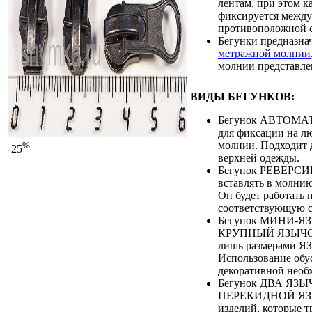
лентам, при этом к
фиксируется между 
противоположной 
Бегунки предназна
метражной молнии
молнии представле
ВИДЫ БЕГУНКОВ:
Бегунок АВТОМАТ
для фиксации на л
молнии. Подходит 
%
-25
верхней одежды.
Бегунок РЕВЕРС
вставлять в молни
Он будет работать 
соответствующую с
Бегунок МИНИ-Я
КРУПНЫЙ ЯЗЫЧОК
лишь размерами 
Использование обу
декоративной необ
Бегунок ДВА ЯЗЫЧ
ПЕРЕКИДНОЙ ЯЗЫ
изделий, которые т