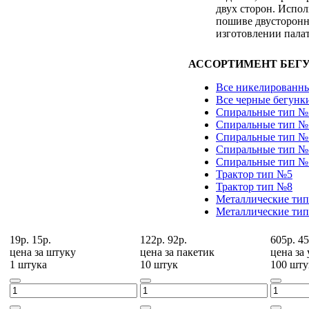
двух сторон. Испол
пошиве двусторонн
изготовлении палат
АССОРТИМЕНТ БЕГУ
Все никелированны
Все черные бегунк
Спиральные тип №
Спиральные тип №
Спиральные тип №
Спиральные тип №
Спиральные тип №
Трактор тип №5
Трактор тип №8
Металлические ти
Металлические ти
19р.
15р.
122р.
92р.
605р.
45
цена за
штуку
цена за
пакетик
цена за
1 штука
10 штук
100 шту