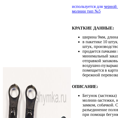
используется для
черной
молнии тип №5
КРАТКИЕ ДАННЫЕ:
ширина 9мм, длин
в пакетике 10 штук
штук, производств
продается пачками 
минимальный заказ 
отправкой запаковы
воздушно-пузырько
помещается в карт
бережной перевозк
ОПИСАНИЕ:
Бегунок (застежка)
молнии-застежки, 
замком, собачкой. 
разъединение поло
при помощи бегунк