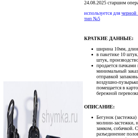
24.08.2025 старшим опе
используется для
черной
тип №5
КРАТКИЕ ДАННЫЕ:
ширина 10мм, дли
в пакетике 10 штук
штук, производств
продается пачками 
минимальный заказ 
отправкой запаковы
воздушно-пузырько
помещается в карт
бережной перевозк
ОПИСАНИЕ:
Бегунок (застежка)
молнии-застежки, 
замком, собачкой. 
разъединение поло