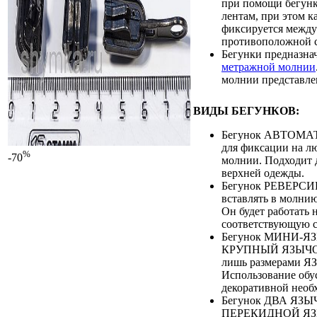
при помощи бегунк
лентам, при этом к
фиксируется между 
противоположной 
Бегунки предназна
метражной молнии
молнии представле
ВИДЫ БЕГУНКОВ:
Бегунок АВТОМАТ
для фиксации на л
%
-70
молнии. Подходит 
верхней одежды.
Бегунок РЕВЕРС
вставлять в молни
Он будет работать 
соответствующую с
Бегунок МИНИ-Я
КРУПНЫЙ ЯЗЫЧОК
лишь размерами 
Использование обу
декоративной необ
Бегунок ДВА ЯЗЫЧ
ПЕРЕКИДНОЙ ЯЗЫ