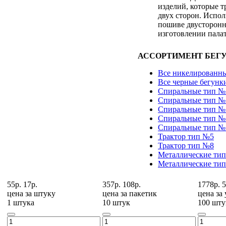
изделий, которые т
двух сторон. Испол
пошиве двусторонн
изготовлении палат
АССОРТИМЕНТ БЕГУ
Все никелированны
Все черные бегунк
Спиральные тип №
Спиральные тип №
Спиральные тип №
Спиральные тип №
Спиральные тип №
Трактор тип №5
Трактор тип №8
Металлические ти
Металлические ти
55р.
17р.
357р.
108р.
1778р.
5
цена за
штуку
цена за
пакетик
цена за
1 штука
10 штук
100 шту