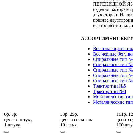
ПЕРЕКИДНОЙ ЯЗЫ
изделий, которые т
двух сторон. Испол
пошиве двусторонн
изготовлении палат
АССОРТИМЕНТ БЕГУ
Все никелированны
Все черные бегунк
Спиральные тип №
Спиральные тип №
Спиральные тип №
Спиральные тип №
Спиральные тип №
Трактор тип №5
Трактор тип №8
Металлические ти
Металлические ти
6р.
5р.
33р.
25р.
161р.
12
цена за
штуку
цена за
пакетик
цена за
1 штука
10 штук
100 шту