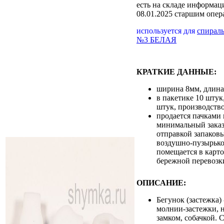
есть на складе
информаци
08.01.2025 старшим опе
используется для
спирал
№3 БЕЛАЯ
КРАТКИЕ ДАННЫЕ:
ширина 8мм, длин
в пакетике 10 штук
штук, производств
продается пачками 
минимальный заказ 
отправкой запаковы
воздушно-пузырько
помещается в карт
бережной перевозк
ОПИСАНИЕ:
Бегунок (застежка)
молнии-застежки, 
замком, собачкой. 