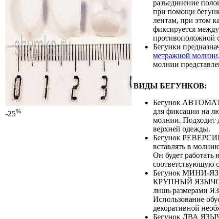
разъединение поло
при помощи бегунк
лентам, при этом к
фиксируется между 
противоположной 
Бегунки предназна
метражной молнии
молнии представле
ВИДЫ БЕГУНКОВ:
Бегунок АВТОМАТ
для фиксации на л
%
-25
молнии. Подходит 
верхней одежды.
Бегунок РЕВЕРС
вставлять в молни
Он будет работать 
соответствующую с
Бегунок МИНИ-Я
КРУПНЫЙ ЯЗЫЧОК
лишь размерами 
Использование обу
декоративной необ
Бегунок ДВА ЯЗЫЧ