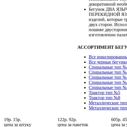
декоративной необ
Бегунок ДВА ЯЗЫЧ
ПЕРЕКИДНОЙ ЯЗЫ
изделий, которые т
двух сторон. Испол
пошиве двусторонн
изготовлении палат
АССОРТИМЕНТ БЕГУ
Все никелированны
Все черные бегунк
Спиральные тип №
Спиральные тип №
Спиральные тип №
Спиральные тип №
Спиральные тип №
Трактор тип №5
Трактор тип №8
Металлические ти
Металлические ти
19р.
15р.
122р.
92р.
605р.
45
цена за
штуку
цена за
пакетик
цена за