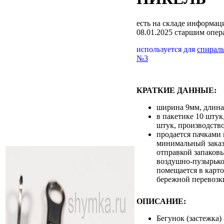
есть на складе
информаци
08.01.2025 старшим опе
используется для
спирал
№3
КРАТКИЕ ДАННЫЕ:
ширина 9мм, длин
в пакетике 10 штук
штук, производств
продается пачками 
минимальный заказ 
отправкой запаковы
воздушно-пузырько
помещается в карт
бережной перевозк
ОПИСАНИЕ:
Бегунок (застежка)