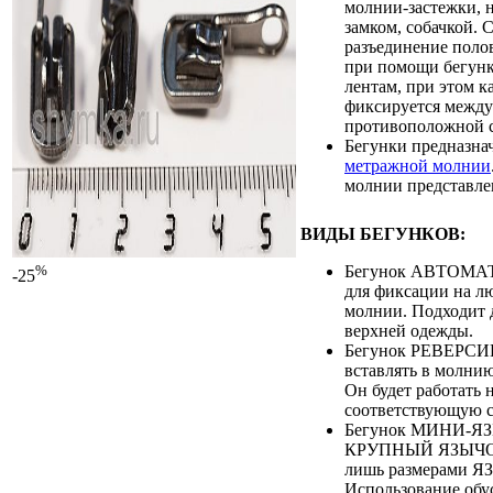
молнии-застежки, 
замком, собачкой. 
разъединение поло
при помощи бегунк
лентам, при этом к
фиксируется между 
противоположной 
Бегунки предназна
метражной молнии
молнии представле
ВИДЫ БЕГУНКОВ:
Бегунок АВТОМАТ
%
-25
для фиксации на л
молнии. Подходит 
верхней одежды.
Бегунок РЕВЕРС
вставлять в молни
Он будет работать 
соответствующую с
Бегунок МИНИ-Я
КРУПНЫЙ ЯЗЫЧОК
лишь размерами 
Использование обу