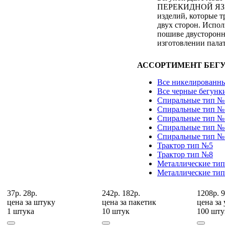
ПЕРЕКИДНОЙ ЯЗЫ
изделий, которые т
двух сторон. Испол
пошиве двусторонн
изготовлении палат
АССОРТИМЕНТ БЕГУ
Все никелированны
Все черные бегунк
Спиральные тип №
Спиральные тип №
Спиральные тип №
Спиральные тип №
Спиральные тип №
Трактор тип №5
Трактор тип №8
Металлические ти
Металлические ти
37р.
28р.
242р.
182р.
1208р.
9
цена за
штуку
цена за
пакетик
цена за
1 штука
10 штук
100 шту