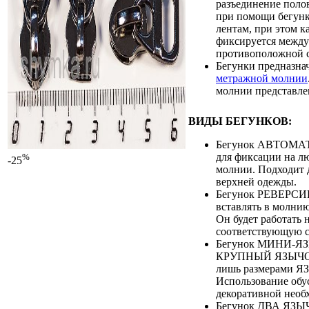
разъединение поло
при помощи бегунк
лентам, при этом к
фиксируется между 
противоположной 
Бегунки предназна
метражной молнии
молнии представле
ВИДЫ БЕГУНКОВ:
Бегунок АВТОМАТ
для фиксации на л
%
-25
молнии. Подходит 
верхней одежды.
Бегунок РЕВЕРС
вставлять в молни
Он будет работать 
соответствующую с
Бегунок МИНИ-Я
КРУПНЫЙ ЯЗЫЧОК
лишь размерами 
Использование обу
декоративной необ
Бегунок ДВА ЯЗЫЧ