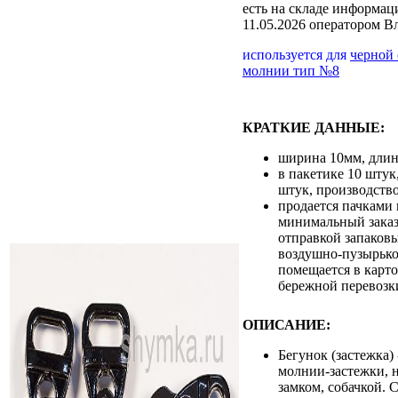
есть на складе
информаци
11.05.2026 оператором В
используется для
черной
молнии тип №8
КРАТКИЕ ДАННЫЕ:
ширина 10мм, дли
в пакетике 10 штук
штук, производств
продается пачками 
минимальный заказ 
отправкой запаковы
воздушно-пузырько
помещается в карт
бережной перевозк
ОПИСАНИЕ:
Бегунок (застежка)
молнии-застежки, 
замком, собачкой. 