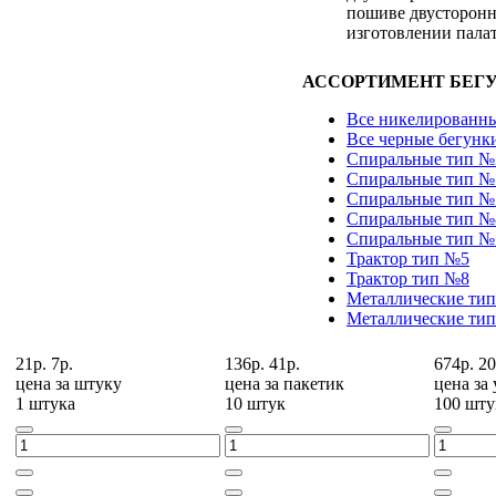
пошиве двусторонн
изготовлении палат
АССОРТИМЕНТ БЕГУ
Все никелированны
Все черные бегунк
Спиральные тип №
Спиральные тип №
Спиральные тип №
Спиральные тип №
Спиральные тип №
Трактор тип №5
Трактор тип №8
Металлические ти
Металлические ти
21р.
7р.
136р.
41р.
674р.
20
цена за
штуку
цена за
пакетик
цена за
1 штука
10 штук
100 шту