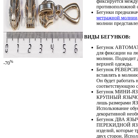
фиксируется между 
противоположной 
Бегунки предназна
метражной молнии
молнии представле
ВИДЫ БЕГУНКОВ:
Бегунок АВТОМАТ
для фиксации на л
молнии. Подходит 
%
-70
верхней одежды.
Бегунок РЕВЕРС
вставлять в молни
Он будет работать 
соответствующую с
Бегунок МИНИ-Я
КРУПНЫЙ ЯЗЫЧОК
лишь размерами 
Использование обу
декоративной необ
Бегунок ДВА ЯЗЫЧ
ПЕРЕКИДНОЙ ЯЗЫ
изделий, которые т
двух сторон. Испол