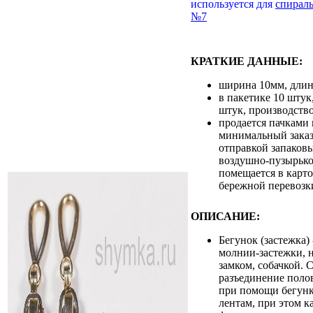
используется для
спирал
№7
КРАТКИЕ ДАННЫЕ:
ширина 10мм, дли
в пакетике 10 штук
штук, производств
продается пачками 
минимальный заказ 
отправкой запаковы
воздушно-пузырько
помещается в карт
бережной перевозк
ОПИСАНИЕ:
Бегунок (застежка)
молнии-застежки, 
замком, собачкой. 
разъединение поло
при помощи бегунк
лентам, при этом к