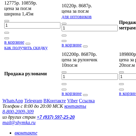
12775р.
10859р.
10220р.
8687р.
цена за
пог.м
цена за
пог.м
ширина 1,45м
для оптовиков
Продаж
метрам
в корзине
в корзине
как получить скидку
102200р.
86870р.
189800р
цена за
рулончик
цена за
10пог.м
20пог.м
Продажа рулонами
в корзине
в корзи
WhatsApp
Telegram
ВКонтакте
Viber
Ссылка
Телефон с 8:00 до 20:00 МСК
контакты
8-800-2009-309
из других стран
+7 (937) 597-25-20
mail@shymka.ru
вконтакте