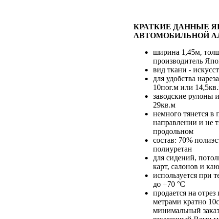
КРАТКИЕ ДАННЫЕ 
АВТОМОБИЛЬНОЙ А
ширина 1,45м, тол
производитель Яп
вид ткани - искусс
для удобства нарез
10пог.м или 14,5кв
заводские рулоны и
29кв.м
немного тянется в
направлении и не т
продольном
состав: 70% полиэс
полиуретан
для сидений, потол
карт, салонов и каю
используется при т
до +70 °С
продается на отре
метрами кратно 10
минимальный заказ