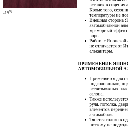
вставок в сидения 
Кроме того, сезон
%
-15
температуры не пов
Внешняя сторона 
автомобильной аль
мраморный эффект
ворс.
Работа с Японской
не отличается от И
алькантары.
ПРИМЕНЕНИЕ ЯПОН
АВТОМОБИЛЬНОЙ А
Применяется для п
подголовников, по
всевозможных плас
салона.
Также используетс
руля, потолка, две
элементов передне
автомобиля.
Тянется только в о
поэтому не подход