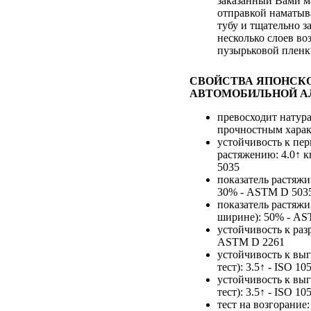
заказанный Вами м
отправкой наматыв
тубу и тщательно з
несколько слоев во
пузырьковой плен
СВОЙСТВА ЯПОНСК
АВТОМОБИЛЬНОЙ А
превосходит натур
прочностным хара
устойчивость к пе
растяжению: 4.0↑ 
5035
показатель растяжи
30% - ASTM D 503
показатель растяжи
ширине): 50% - AS
устойчивость к разр
ASTM D 2261
устойчивость к вы
тест): 3.5↑ - ISO 10
устойчивость к вы
тест): 3.5↑ - ISO 10
тест на возгорание