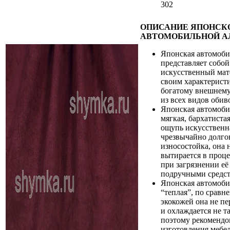
302
ОПИСАНИЕ ЯПОНСК
АВТОМОБИЛЬНОЙ А
Японская автомоби
представляет собо
искусственный мат
своим характеристи
богатому внешнему
из всех видов обив
Японская автомобил
мягкая, бархатистая
ощупь искусственн
чрезвычайно долго
износостойка, она 
вытирается в проце
при загрязнении её
подручными средст
Японская автомобил
“теплая”, по сравн
экокожей она не пе
и охлаждается не т
поэтому рекомендо
изготовления мебе