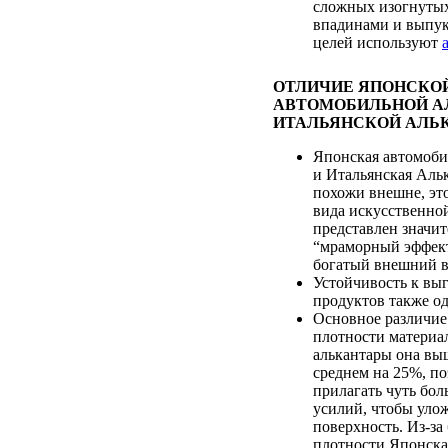
сложных изогнутых
впадинами и выпук
целей используют
ОТЛИЧИЕ ЯПОНСКО
АВТОМОБИЛЬНОЙ А
ИТАЛЬЯНСКОЙ АЛЬ
Японская автомоби
и Итальянская Аль
похожи внешне, эт
вида искусственной
представлен значи
“мраморный эффек
богатый внешний в
Устойчивость к выг
продуктов также о
Основное различие
плотности материа
алькантары она выш
среднем на 25%, п
прилагать чуть бо
усилий, чтобы уло
поверхность. Из-за
плотности Японска