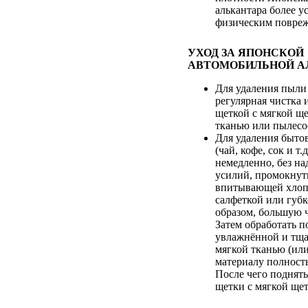
алькантара более у
физическим повре
УХОД ЗА ЯПОНСКОЙ
АВТОМОБИЛЬНОЙ А
Для удаления пыли
регулярная чистка 
щеткой с мягкой ще
тканью или пылесо
Для удаления быто
(чай, кофе, сок и т.
немедленно, без н
усилий, промокнут
впитывающей хлоп
салфеткой или губк
образом, большую ч
Затем обработать п
увлажнённой и тща
мягкой тканью (или
материалу полност
После чего поднят
щетки с мягкой ще