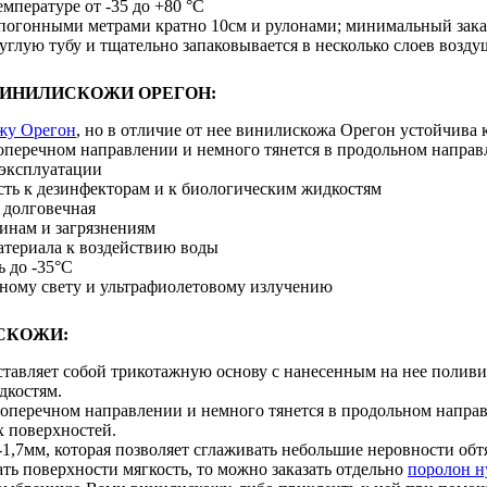
емпературе от -35 до +80 °С
 погонными метрами кратно 10см и рулонами; минимальный зака
углую тубу и тщательно запаковывается в несколько слоев возд
ВИНИЛИСКОЖИ ОРЕГОН:
жу Орегон
, но в отличие от нее винилискожа Орегон устойчива к
поперечном направлении и немного тянется в продольном напра
 эксплуатации
сть к дезинфекторам и к биологическим жидкостям
, долговечная
пинам и загрязнениям
атериала к воздействию воды
 до -35°С
чному свету и ультрафиолетовому излучению
СКОЖИ:
тавляет собой трикотажную основу с нанесенным на нее поли
дкостям.
оперечном направлении и немного тянется в продольном направл
 поверхностей.
-1,7мм, которая позволяет сглаживать небольшие неровности об
ть поверхности мягкость, то можно заказать отдельно
поролон 