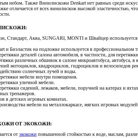
тым небом. Также Винилискожи Denkart нет равных среди искусс
ожке отличается от всех винилискож высокой эластичностью, чт
ости.
ЛИСКОЖИ:
н, Стандарт, Аква, SUNGARI, MONTI и Швайцер используется в
rt и Биэластик на подложке используется в профессиональном т
еретяжки деталей салона автомобиля, в частности, для перетяжк
тяжки различных обшивок в салоне микроавтобуса, автобуса, в
ний мотоциклов, квадроциклов, гидроциклов и велосипедов рек
оздействию солнечных лучей и воды.
еретяжки мебели внутри помещения.
еретяжки уличной мебели.
еретяжки сидений, лежаков, мебели, поручней на катерах и яхтах
ных тренажеров.
ов в детских игровых комнатах.
роизводства мебели на металлокаркасе, мягких игровых модулей
КОЖИ ОТ ЭКОКОЖИ:
ается от
экокожи
повышенной стойкостью к воде, маслам, различ