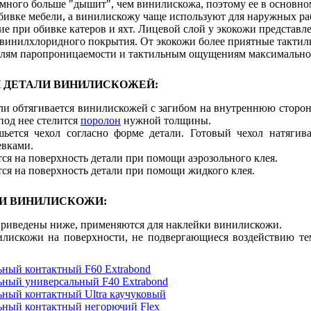
много больше "дышит", чем винилискожа, поэтому ее в основном
обивке мебели, а винилискожу чаще используют для наружных р
е при обивке катеров и яхт. Лицевой слой у экокожи представл
ивинилхлоридного покрытия. От экокожи более приятные такти
телям паропроницаемости и тактильным ощущениям максимально
 ДЕТАЛИ ВИНИЛИСКОЖЕЙ:
али обтягивается винилискожей с загибом на внутреннюю сторон
под нее стелится
поролон
нужной толщины.
ется чехол согласно форме детали. Готовый чехол натягива
евками.
ся на поверхность детали при помощи аэрозольного клея.
ся на поверхность детали при помощи жидкого клея.
КИ ВИНИЛИСКОЖИ:
 приведены ниже, применяются для наклейки винилискожи.
илискожи на поверхности, не подвергающиеся воздействию те
ьный контактный F60 Extrabond
ьный универсальный F40 Extrabond
ьный контактный Ultra каучуковый
ьный контактный негорючий Flex