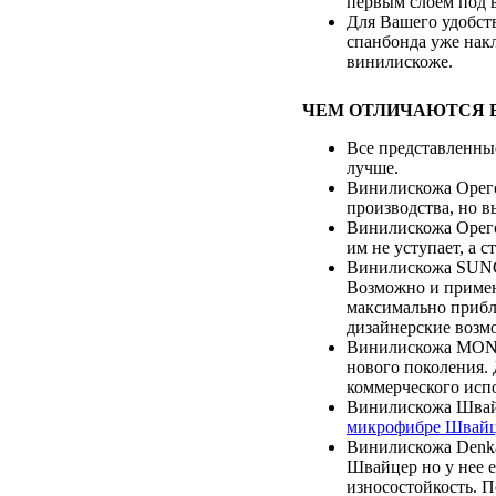
первым слоем под 
Для Вашего удобст
спанбонда уже накл
винилискоже.
ЧЕМ ОТЛИЧАЮТСЯ 
Все представленны
лучше.
Винилискожа Орего
производства, но в
Винилискожа Орего
им не уступает, а с
Винилискожа SUNGA
Возможно и примене
максимально прибл
дизайнерские возм
Винилискожа MONTI
нового поколения.
коммерческого исп
Винилискожа Швайц
микрофибре Швай
Винилискожа Denka
Швайцер но у нее е
износостойкость. 