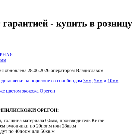
гарантией - купить в розницу
ЕРНАЯ
6мм
я обновлена 28.06.2026 оператором Владиславом
едставлена: на поролоне со спанбондом
3мм,
5мм
и
10мм
 же цветом
экокожа Орегон
ИНИЛИСКОЖИ ОРЕГОН:
м, толщина материала 0,6мм, производитель Китай
аем рулончики по 20пог.м или 28кв.м
дут по 40пог.м или 56кв.м