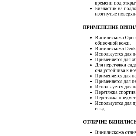
времени под откры
Биэластик на подл
изогнутые поверхн
ПРИМЕНЕНИЕ ВИНИ
Винилискожа Орего
обивочной кожи.
Винилискожа Denka
Используется для п
Применяется для об
Для перетяжки сиде
она устойчива к в
Применяется для п
Применяется для п
Используется для п
Перетяжка спортив
Перетяжка предмет
Используется для п
и т.д.
ОТЛИЧИЕ ВИНИЛИС
Винилискожа отлич