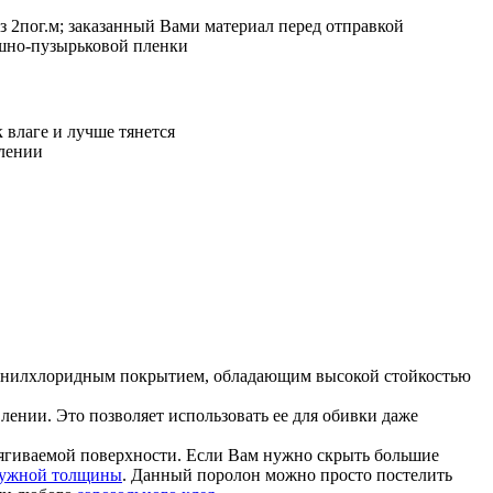
з 2пог.м; заказанный Вами материал перед отправкой
ушно-пузырьковой пленки
 влаге и лучше тянется
влении
винилхлоридным покрытием, обладающим высокой стойкостью
ении. Это позволяет использовать ее для обивки даже
тягиваемой поверхности. Если Вам нужно скрыть большие
нужной толщины
. Данный поролон можно просто постелить