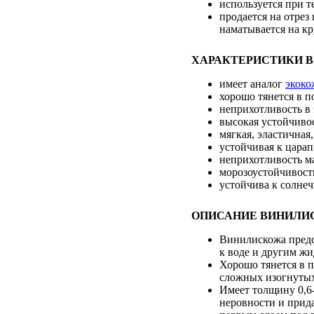
используется при т
продается на отрез
наматывается на кр
ХАРАКТЕРИСТИКИ 
имеет аналог
экоко
хорошо тянется в 
неприхотливость в
высокая устойчиво
мягкая, эластичная
устойчивая к цара
неприхотливость м
морозоустойчивость
устойчива к солне
ОПИСАНИЕ ВИНИЛИ
Винилискожа предс
к воде и другим жи
Хорошо тянется в п
сложных изогнутых
Имеет толщину 0,6
неровности и прида