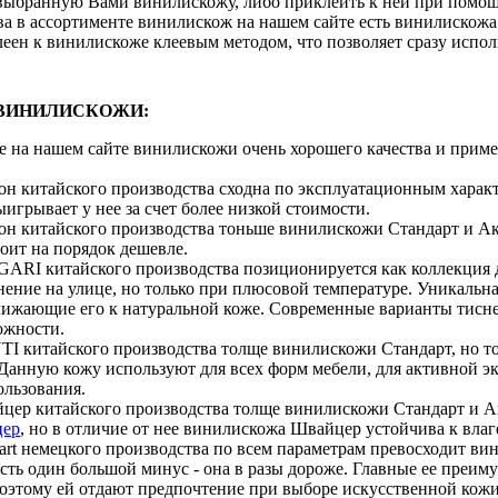
выбранную Вами винилискожу, либо приклеить к ней при помо
ва в ассортименте винилискож на нашем сайте есть винилискож
еен к винилискоже клеевым методом, что позволяет сразу испол
ВИНИЛИСКОЖИ:
е на нашем сайте винилискожи очень хорошего качества и приме
н китайского производства сходна по эксплуатационным харак
ыигрывает у нее за счет более низкой стоимости.
н китайского производства тоньше винилискожи Стандарт и Акв
тоит на порядок дешевле.
RI китайского производства позиционируется как коллекция д
ние на улице, но только при плюсовой температуре. Уникальна
ижающие его к натуральной коже. Современные варианты тиснен
ожности.
 китайского производства толще винилискожи Стандарт, но 
 Данную кожу используют для всех форм мебели, для активной э
ользования.
ер китайского производства толще винилискожи Стандарт и А
цер
, но в отличие от нее винилискожа Швайцер устойчива к влаг
rt немецкого производства по всем параметрам превосходит в
сть один большой минус - она в разы дороже. Главные ее преиму
Поэтому ей отдают предпочтение при выборе искусственной кожи