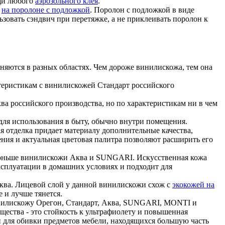
щи любого
аэрозольного клея
.
а
на поролоне с подложкой
. Поролон с подложкой в виде
ьзовать сэндвич при перетяжке, а не приклеивать поролон к
няются в разных областях. Чем дороже винилискожа, тем она
теристикам с винилискожей Стандарт российского
а российского производства, но по характеристикам ни в чем
ля использования в быту, обычно внутри помещения.
я отделка придает материалу дополнительные качества,
ия и актуальная цветовая палитра позволяют расширить его
тоньше винилискожи Аква и SUNGARI. Искусственная кожа
ксплуатации в домашних условиях и подходит для
ква. Лицевой слой у данной винилискожи схож с
экокожей на
е и лучше тянется.
инилискожу Орегон, Стандарт, Аква, SUNGARI, MONTI и
щества - это стойкость к ультрафиолету и повышенная
 для обивки предметов мебели, находящихся большую часть