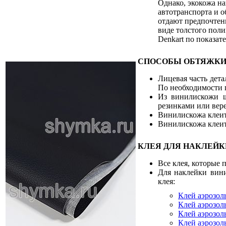
Однако, экокожа на
автотранспорта и 
отдают предпочтени
виде толстого пол
Denkart по показа
СПОСОБЫ ОБТЯЖКИ
Лицевая часть дет
По необходимости 
Из винилискожи шь
резинками или вер
Винилискожа клеит
Винилискожа клеит
КЛЕЯ ДЛЯ НАКЛЕЙ
Все клея, которые
Для наклейки вин
клея:
Клей аэрозол
Клей аэрозол
Клей аэрозол
Клей аэрозол