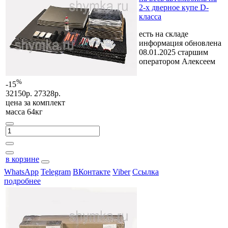
2-х дверное купе D-
класса
есть на складе
информация обновлена
08.01.2025 старшим
оператором Алексеем
%
-15
32150р.
27328р.
цена за
комплект
масса 64кг
в корзине
WhatsApp
Telegram
ВКонтакте
Viber
Ссылка
подробнее