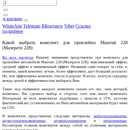
в корзине
WhatsApp
Telegram
ВКонтакте
Viber
Ссылка
подробнее
Какой выбрать комплект для проклейки Maserati 228
(Мазерати 228):
Во всех расчетах
Вашему вниманию представлено три комплекта для
проклейки автомобиля Maserati 228 (Мазерати 228): максимальный эффект,
средний эффект и минимальный эффект. Названия сами говорят за себя, и,
понятно, какой комплект лучше, более эффективен, дает больший результат.
Но, чем эффективнее комплект, тем он и дороже. В итоге, золотую середину
между ценой и эффективностью выбирать Вам.
Также под названием каждого комплекта указан его вес, зная которой,
возможно, Вы сделаете выбор в сторону того или иного комплекта.
Материалы во всех комплектах подобраны с запасом в 15%, поэтому
фактический вес установленных на Ваш автомобиль материалов будет ниже
на 15%.
В комплектах представлены следущие материалы:
вибропоглощающие
,
шумо-теплоизоляционные
,
шумопоглощающие
и
антискрипные
.
Рассмотрим отличия комплектов между собой по отличиям материалов,
которые в них входят.