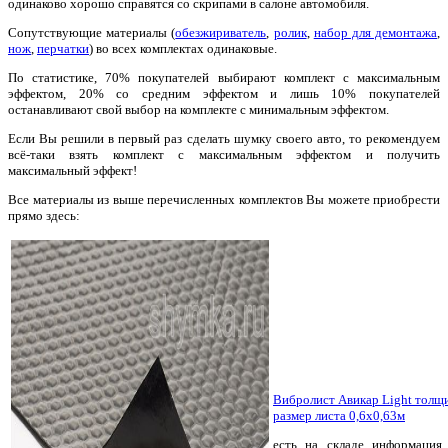
одинаково хорошо справятся со скрипами в салоне автомобиля.
Сопутствующие материалы (
обезжириватель
,
ролик
,
набор для демонтажа
,
нож
,
перчатки
) во всех комплектах одинаковые.
По статистике, 70% покупателей выбирают комплект с максимальным
эффектом, 20% со средним эффектом и лишь 10% покупателей
останавливают свой выбор на комплекте с минимальным эффектом.
Если Вы решили в первый раз сделать шумку своего авто, то рекомендуем
всё-таки взять комплект с максимальным эффектом и получить
максимальный эффект!
Все материалы из выше перечисленных комплектов Вы можете приобрести
прямо здесь:
Вибролист Авикар Light толщ
размер листа 0,6х0,63м
есть на складе
информация 