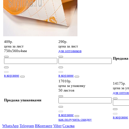
409р.
290р.
цена за
лист
цена за
лист
750х560х4мм
для оптовиков
Продажа
в корзине
в корзине
17010р.
14175р.
цена за
упаковку
цена за
уп
50 листов
для оптов
Продажа упаковками
в корзине
в корзине
как получить скидку
WhatsApp
Telegram
ВКонтакте
Viber
Ссылка