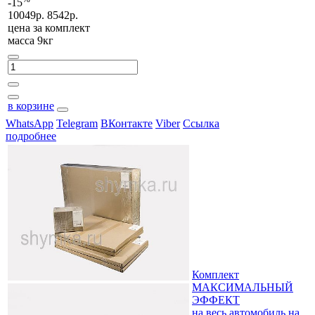
-15
10049р.
8542р.
цена за
комплект
масса 9кг
в корзине
WhatsApp
Telegram
ВКонтакте
Viber
Ссылка
подробнее
Комплект
МАКСИМАЛЬНЫЙ
ЭФФЕКТ
на весь автомобиль на