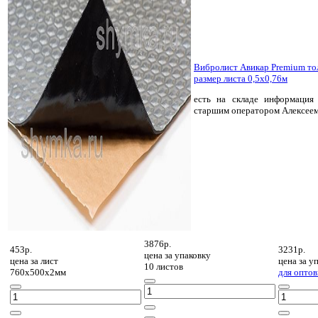
Вибролист Авикар Premium т
размер листа 0,5х0,76м
есть на складе
информация 
старшим оператором Алексее
3876р.
453р.
3231р.
цена за
упаковку
цена за
лист
цена за
уп
10 листов
760х500х2мм
для оптов