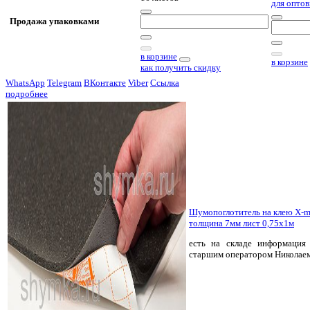
для оптов
Продажа упаковками
в корзине
в корзине
как получить скидку
WhatsApp
Telegram
ВКонтакте
Viber
Ссылка
подробнее
Шумопоглотитель на клею X-m
толщина 7мм лист 0,75х1м
есть на складе
информация 
старшим оператором Николае