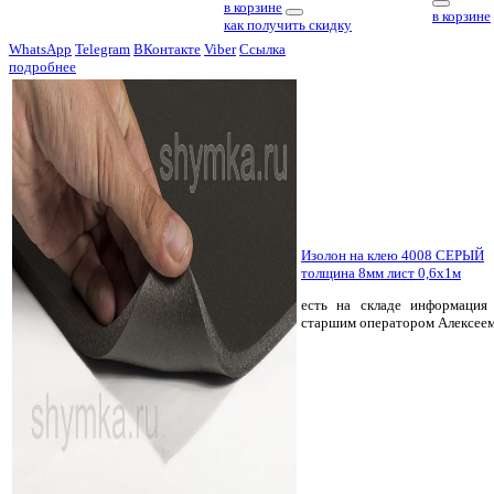
в корзине
в корзине
как получить скидку
WhatsApp
Telegram
ВКонтакте
Viber
Ссылка
подробнее
Изолон на клею 4008 СЕРЫЙ
толщина 8мм лист 0,6х1м
есть на складе
информация 
старшим оператором Алексее