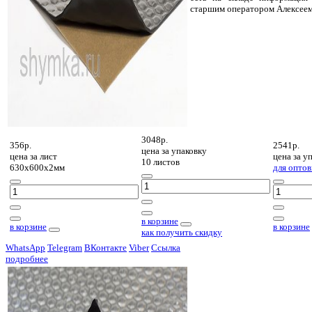
старшим оператором Алексее
3048р.
356р.
2541р.
цена за
упаковку
цена за
лист
цена за
уп
10 листов
630х600х2мм
для оптов
в корзине
в корзине
в корзине
как получить скидку
WhatsApp
Telegram
ВКонтакте
Viber
Ссылка
подробнее