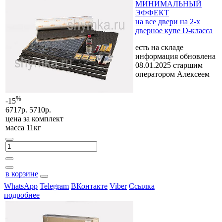
МИНИМАЛЬНЫЙ
ЭФФЕКТ
на все двери на 2-х
дверное купе D-класса
есть на складе
информация обновлена
08.01.2025 старшим
оператором Алексеем
%
-15
6717р.
5710р.
цена за
комплект
масса 11кг
в корзине
WhatsApp
Telegram
ВКонтакте
Viber
Ссылка
подробнее