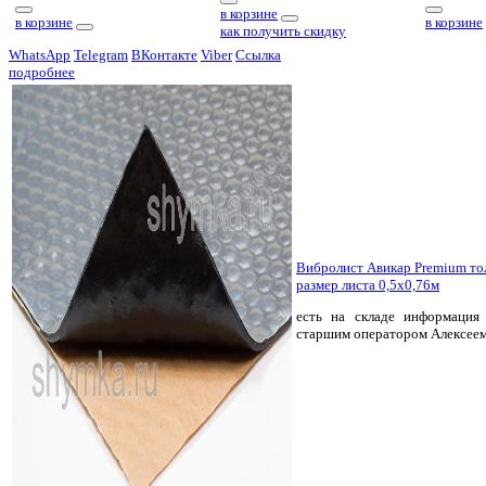
в корзине
в корзине
в корзине
как получить скидку
WhatsApp
Telegram
ВКонтакте
Viber
Ссылка
подробнее
Вибролист Авикар Premium т
размер листа 0,5х0,76м
есть на складе
информация 
старшим оператором Алексее