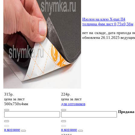
Изолон на клею X-mat П4
толщина 4мм лист 0,75х0,56м
нет на складе, дата прихода н
обновлена 26.11.2025 ведущи
315р.
224р.
цена за
лист
цена за
лист
560х750х4мм
для оптовиков
Продажа
в корзине
в корзине