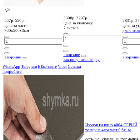
%
-3
3398р.
3297р.
567р.
550р.
2831р.
27
цена за
упаковку
цена за
лист
цена за
уп
7 листов
760х500х3мм
для оптов
в корзине
в корзине
в корзине
как получить скидку
WhatsApp
Telegram
ВКонтакте
Viber
Ссылка
подробнее
Изолон на клею 4004 СЕРЫЙ
толщина 4мм лист 0,6х1м
есть на складе
информация 