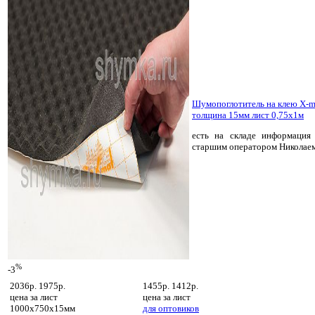
Шумопоглотитель на клею X-
толщина 15мм лист 0,75х1м
есть на складе
информация 
старшим оператором Николае
%
-3
2036р.
1975р.
1455р.
1412р.
цена за
лист
цена за
лист
1000х750х15мм
для оптовиков