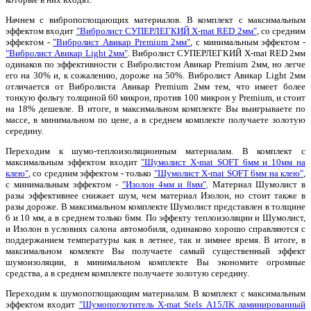
Начнем с вибропоглощающих материалов. В комплект с максимальным
эффектом входит
"Вибролист СУПЕРЛЕГКИЙ X-mat RED 2мм"
, со средним
эффектом -
"Вибролист Авикар Premium 2мм"
, с минимальным эффектом -
"Вибролист Авикар Light 2мм"
. Вибролист СУПЕРЛЕГКИЙ X-mat RED 2мм
одинаков по эффективности с Вибролистом Авикар Premium 2мм, но легче
его на 30% и, к сожалению, дороже на 50%. Вибролист Авикар Light 2мм
отличается от Вибролиста Авикар Premium 2мм тем, что имеет более
тонкую фольгу толщиной 60 микрон, против 100 микрон у Premium, и стоит
на 18% дешевле. В итоге, в максимальном комплекте Вы выигрываете по
массе, в минимальном по цене, а в среднем комплекте получаете золотую
середину.
Переходим к шумо-теплоизоляционным материалам. В комплект с
максимальным эффектом входит
"Шумолист X-mat SOFT 6мм и 10мм на
клею"
, со средним эффектом - только
"Шумолист X-mat SOFT 6мм на клею"
,
с минимальным эффектом -
"Изолон 4мм и 8мм"
. Материал Шумолист в
разы эффективнее снижает шум, чем материал Изолон, но стоит также в
разы дороже. В максимальном комплекте Шумолист представлен в толщине
6 и 10 мм, а в среднем только 6мм. По эффекту теплоизоляции и Шумолист,
и Изолон в условиях салона автомобиля, одинаково хорошо справляются с
поддержанием температуры как в летнее, так и зимнее время. В итоге, в
максимальном комлекте Вы получаете самый существенный эффект
шумоизоляции, в минимальном комплекте Вы экономите огромные
средства, а в среднем комплекте получаете золотую середину.
Переходим к шумопоглощающим материалам. В комплект с максимальным
эффектом входит
"Шумопоглотитель X-mat Stels А15ЛK ламинированный