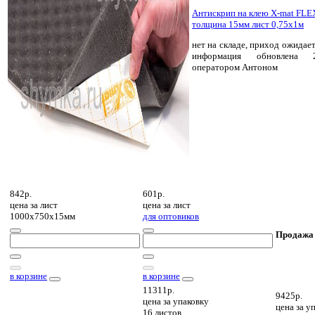
Антискрип на клею X-mat FLE
толщина 15мм лист 0,75х1м
нет на складе, приход ожидает
информация обновлена 2
оператором Антоном
842р.
601р.
цена за
лист
цена за
лист
1000х750х15мм
для оптовиков
Продажа
в корзине
в корзине
11311р.
9425р.
цена за
упаковку
цена за
уп
16 листов