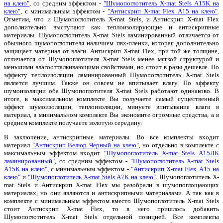
на клею"
, со средним эффектом -
"Шумопоглотитель X-mat Stels А15K на
клею"
, с минимальным эффектом -
"Антискрип X-mat Flex А15 на клею"
.
Отметим, что и Шумопоглотитель X-mat Stels, и Антискрип X-mat Flex
дополнительно выступают как теплоизолирующие и антискрипные
материалы. Шумопоглотитель X-mat Stels ламинированный отличается от
обычного шумопоглотителя наличием пвх-пленки, которая дополнительно
защищает материал от влаги. Антискрип X-mat Flex, при той же толщине,
отличается от Шумопоглотителя X-mat Stels менее мягкой структурой и
меньшими влагоотталкивающими свойствами, но стоит в разы дешевле. По
эффекту теплоизоляции ламинированный Шумопоглотитель X-mat Stels
является лучшим. Также он совсем не впитывает влагу. По эффекту
шумоизоляции оба Шумопоглотителя X-mat Stels работают одинаково. В
итоге, в максимальном комплекте Вы получаете самый существенный
эффект шумоизоляции, теплоизоляции, минуете впитывание влаги в
материал, в минимальном комплекте Вы экономите огромные средства, а в
среднем комплекте получаете золотую середину.
В заключение, антискрипные материалы. Во все комплекты входит
материал
"Антискрип Велюр Черный на клею"
, но отдельно в комплекте с
максимальным эффектом входит
"Шумопоглотитель X-mat Stels А15ЛK
ламинированный"
, со средним эффектом -
"Шумопоглотитель X-mat Stels
А15K на клею"
, с минимальным эффектом -
"Антискрип X-mat Flex А15 на
клею"
и
"Шумопоглотитель X-mat Stels А7K на клею"
. Шумопоглотитель X-
mat Stels и Антискрип X-mat Flex мы разобрали в шумопоглощающих
материалах, но они являются и антискрипными материалами. А так как в
комплекте с минимальным эффектом вместо Шумопоглотитель X-mat Stels
стоит Антискрип X-mat Flex, то в него пришлось добавить
Шумопоглотитель X-mat Stels отдельной позицией. Все комплекты