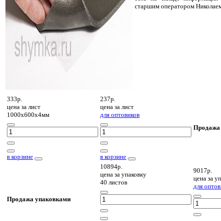
старшим оператором Николае
333р.
237р.
цена за
лист
цена за
лист
1000х600х4мм
для оптовиков
Продажа
в корзине
в корзине
10894р.
9017р.
цена за
упаковку
цена за
уп
40 листов
для оптов
Продажа упаковками