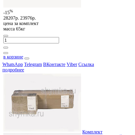
%
-15
28207р.
23976р.
цена за
комплект
масса 65кг
в корзине
WhatsApp
Telegram
ВКонтакте
Viber
Ссылка
подробнее
Комплект