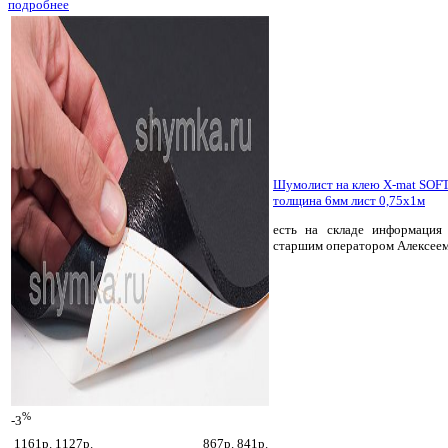
подробнее
Шумолист на клею X-mat SOFT
толщина 6мм лист 0,75х1м
есть на складе
информация 
старшим оператором Алексее
%
-3
1161р.
1127р.
867р.
841р.