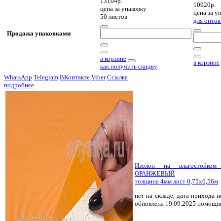
13104р.
10920р.
цена за
упаковку
цена за
уп
50 листов
для оптов
Продажа упаковками
в корзине
в корзине
как получить скидку
WhatsApp
Telegram
ВКонтакте
Viber
Ссылка
подробнее
Изолон на влагостойко
ОРАНЖЕВЫЙ
толщина 4мм лист 0,75х0,56м
нет на складе, дата прихода н
обновлена 19.09.2025 помощн