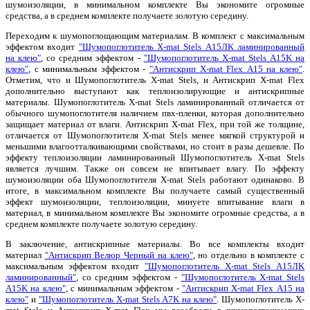
шумоизоляции, в минимальном комплекте Вы экономите огромные
средства, а в среднем комплекте получаете золотую середину.
Переходим к шумопоглощающим материалам. В комплект с максимальным
эффектом входит
"Шумопоглотитель X-mat Stels А15ЛK ламинированный
на клею"
, со средним эффектом -
"Шумопоглотитель X-mat Stels А15K на
клею"
, с минимальным эффектом -
"Антискрип X-mat Flex А15 на клею"
.
Отметим, что и Шумопоглотитель X-mat Stels, и Антискрип X-mat Flex
дополнительно выступают как теплоизолирующие и антискрипные
материалы. Шумопоглотитель X-mat Stels ламинированный отличается от
обычного шумопоглотителя наличием пвх-пленки, которая дополнительно
защищает материал от влаги. Антискрип X-mat Flex, при той же толщине,
отличается от Шумопоглотителя X-mat Stels менее мягкой структурой и
меньшими влагоотталкивающими свойствами, но стоит в разы дешевле. По
эффекту теплоизоляции ламинированный Шумопоглотитель X-mat Stels
является лучшим. Также он совсем не впитывает влагу. По эффекту
шумоизоляции оба Шумопоглотителя X-mat Stels работают одинаково. В
итоге, в максимальном комплекте Вы получаете самый существенный
эффект шумоизоляции, теплоизоляции, минуете впитывание влаги в
материал, в минимальном комплекте Вы экономите огромные средства, а в
среднем комплекте получаете золотую середину.
В заключение, антискрипные материалы. Во все комплекты входит
материал
"Антискрип Велюр Черный на клею"
, но отдельно в комплекте с
максимальным эффектом входит
"Шумопоглотитель X-mat Stels А15ЛK
ламинированный"
, со средним эффектом -
"Шумопоглотитель X-mat Stels
А15K на клею"
, с минимальным эффектом -
"Антискрип X-mat Flex А15 на
клею"
и
"Шумопоглотитель X-mat Stels А7K на клею"
. Шумопоглотитель X-