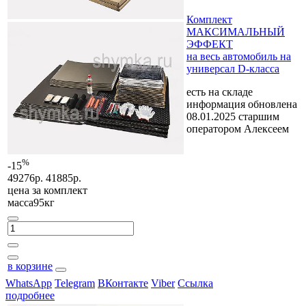
Комплект
МАКСИМАЛЬНЫЙ
ЭФФЕКТ
на весь автомобиль на
универсал D-класса
есть на складе
информация обновлена
08.01.2025 старшим
оператором Алексеем
%
-15
49276р.
41885р.
цена за
комплект
масса95кг
в корзине
WhatsApp
Telegram
ВКонтакте
Viber
Ссылка
подробнее