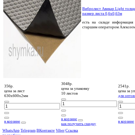
Вибролист Авикар Light толщ
размер листа 0,6х0,63м
есть на складе
информация 
старшим оператором Алексее
3048р.
356р.
2541р.
цена за
упаковку
цена за
лист
цена за
уп
10 листов
630х600х2мм
для оптов
в корзине
в корзине
в корзине
как получить скидку
WhatsApp
Telegram
ВКонтакте
Viber
Ссылка