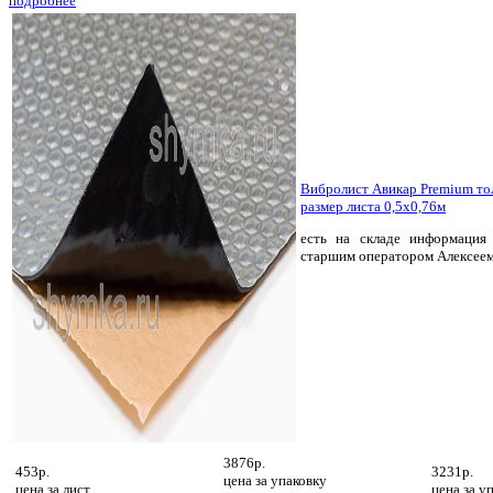
подробнее
Вибролист Авикар Premium т
размер листа 0,5х0,76м
есть на складе
информация 
старшим оператором Алексее
3876р.
453р.
3231р.
цена за
упаковку
цена за
лист
цена за
уп