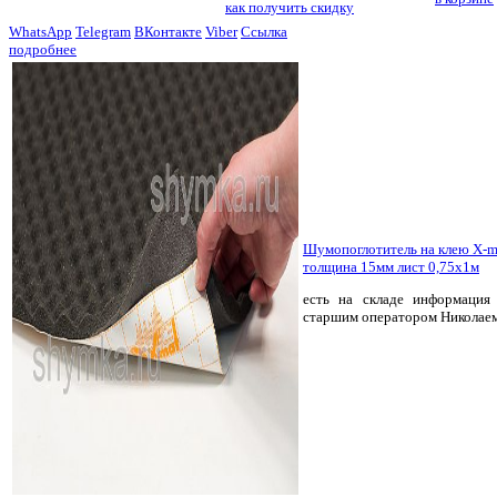
как получить скидку
WhatsApp
Telegram
ВКонтакте
Viber
Ссылка
подробнее
Шумопоглотитель на клею X-
толщина 15мм лист 0,75х1м
есть на складе
информация 
старшим оператором Николае