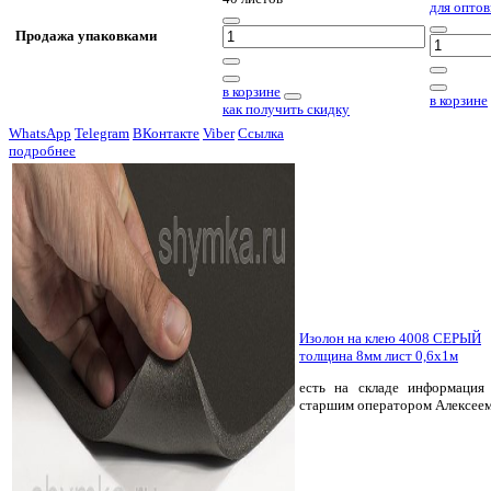
для оптов
Продажа упаковками
в корзине
в корзине
как получить скидку
WhatsApp
Telegram
ВКонтакте
Viber
Ссылка
подробнее
Изолон на клею 4008 СЕРЫЙ
толщина 8мм лист 0,6х1м
есть на складе
информация 
старшим оператором Алексее