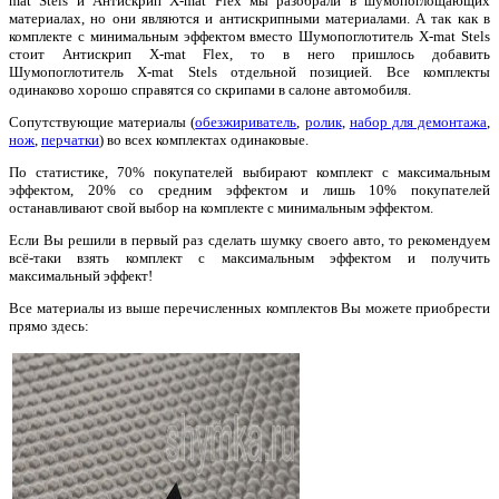
mat Stels и Антискрип X-mat Flex мы разобрали в шумопоглощающих
материалах, но они являются и антискрипными материалами. А так как в
комплекте с минимальным эффектом вместо Шумопоглотитель X-mat Stels
стоит Антискрип X-mat Flex, то в него пришлось добавить
Шумопоглотитель X-mat Stels отдельной позицией. Все комплекты
одинаково хорошо справятся со скрипами в салоне автомобиля.
Сопутствующие материалы (
обезжириватель
,
ролик
,
набор для демонтажа
,
нож
,
перчатки
) во всех комплектах одинаковые.
По статистике, 70% покупателей выбирают комплект с максимальным
эффектом, 20% со средним эффектом и лишь 10% покупателей
останавливают свой выбор на комплекте с минимальным эффектом.
Если Вы решили в первый раз сделать шумку своего авто, то рекомендуем
всё-таки взять комплект с максимальным эффектом и получить
максимальный эффект!
Все материалы из выше перечисленных комплектов Вы можете приобрести
прямо здесь: