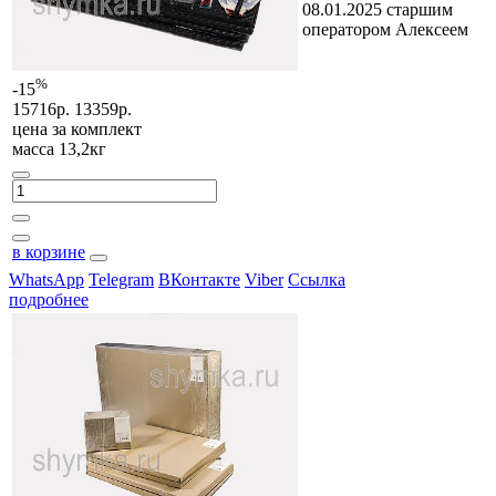
08.01.2025 старшим
оператором Алексеем
%
-15
15716р.
13359р.
цена за
комплект
масса 13,2кг
в корзине
WhatsApp
Telegram
ВКонтакте
Viber
Ссылка
подробнее