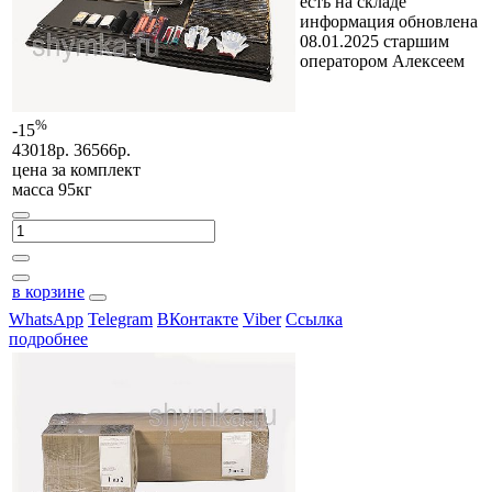
есть на складе
информация обновлена
08.01.2025 старшим
оператором Алексеем
%
-15
43018р.
36566р.
цена за
комплект
масса 95кг
в корзине
WhatsApp
Telegram
ВКонтакте
Viber
Ссылка
подробнее