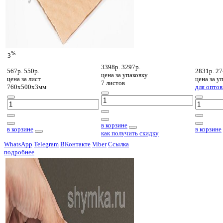
%
-3
3398р.
3297р.
567р.
550р.
2831р.
27
цена за
упаковку
цена за
лист
цена за
уп
7 листов
760х500х3мм
для оптов
в корзине
в корзине
в корзине
как получить скидку
WhatsApp
Telegram
ВКонтакте
Viber
Ссылка
подробнее