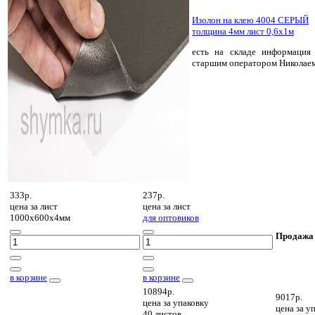
Изолон на клею 4004 СЕРЫЙ
толщина 4мм лист 0,6х1м
есть на складе
информация 
старшим оператором Николае
333р.
237р.
цена за
лист
цена за
лист
1000х600х4мм
для оптовиков
Продажа
в корзине
в корзине
10894р.
9017р.
цена за
упаковку
цена за
уп
40 листов