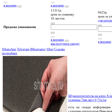
в корзине
в корзине
11311р.
9425р.
цена за
упаковку
цена за
уп
16 листов
для оптов
Продажа упаковками
в корзине
в корзине
как получить скидку
WhatsApp
Telegram
ВКонтакте
Viber
Ссылка
подробнее
Шумопоглотитель на клею X-m
толщина 7мм лист 0,75х1м
есть на складе
информация 
старшим оператором Николае