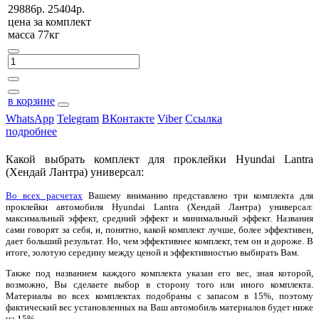
29886р.
25404р.
цена за
комплект
масса 77кг
в корзине
WhatsApp
Telegram
ВКонтакте
Viber
Ссылка
подробнее
Какой выбрать комплект для проклейки Hyundai Lantra
(Хендай Лантра) универсал:
Во всех расчетах
Вашему вниманию представлено три комплекта для
проклейки автомобиля Hyundai Lantra (Хендай Лантра) универсал:
максимальный эффект, средний эффект и минимальный эффект. Названия
сами говорят за себя, и, понятно, какой комплект лучше, более эффективен,
дает больший результат. Но, чем эффективнее комплект, тем он и дороже. В
итоге, золотую середину между ценой и эффективностью выбирать Вам.
Также под названием каждого комплекта указан его вес, зная которой,
возможно, Вы сделаете выбор в сторону того или иного комплекта.
Материалы во всех комплектах подобраны с запасом в 15%, поэтому
фактический вес установленных на Ваш автомобиль материалов будет ниже
на 15%.