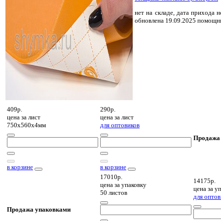
нет на складе, дата прихода н
обновлена 19.09.2025 помощн
409р.
290р.
цена за
лист
цена за
лист
750х560х4мм
для оптовиков
Продажа
в корзине
в корзине
17010р.
14175р.
цена за
упаковку
цена за
уп
50 листов
для оптов
Продажа упаковками