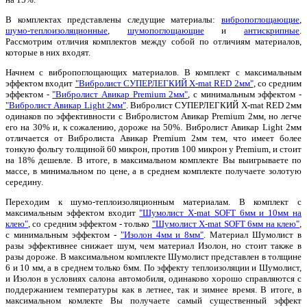
В комплектах представлены следущие материалы:
вибропоглощающие
,
шумо-теплоизоляционные
,
шумопоглощающие
и
антискрипные
.
Рассмотрим отличия комплектов между собой по отличиям материалов,
которые в них входят.
Начнем с вибропоглощающих материалов. В комплект с максимальным
эффектом входит
"Вибролист СУПЕРЛЕГКИЙ X-mat RED 2мм"
, со средним
эффектом -
"Вибролист Авикар Premium 2мм"
, с минимальным эффектом -
"Вибролист Авикар Light 2мм"
. Вибролист СУПЕРЛЕГКИЙ X-mat RED 2мм
одинаков по эффективности с Вибролистом Авикар Premium 2мм, но легче
его на 30% и, к сожалению, дороже на 50%. Вибролист Авикар Light 2мм
отличается от Вибролиста Авикар Premium 2мм тем, что имеет более
тонкую фольгу толщиной 60 микрон, против 100 микрон у Premium, и стоит
на 18% дешевле. В итоге, в максимальном комплекте Вы выигрываете по
массе, в минимальном по цене, а в среднем комплекте получаете золотую
середину.
Переходим к шумо-теплоизоляционным материалам. В комплект с
максимальным эффектом входит
"Шумолист X-mat SOFT 6мм и 10мм на
клею"
, со средним эффектом - только
"Шумолист X-mat SOFT 6мм на клею"
,
с минимальным эффектом -
"Изолон 4мм и 8мм"
. Материал Шумолист в
разы эффективнее снижает шум, чем материал Изолон, но стоит также в
разы дороже. В максимальном комплекте Шумолист представлен в толщине
6 и 10 мм, а в среднем только 6мм. По эффекту теплоизоляции и Шумолист,
и Изолон в условиях салона автомобиля, одинаково хорошо справляются с
поддержанием температуры как в летнее, так и зимнее время. В итоге, в
максимальном комлекте Вы получаете самый существенный эффект