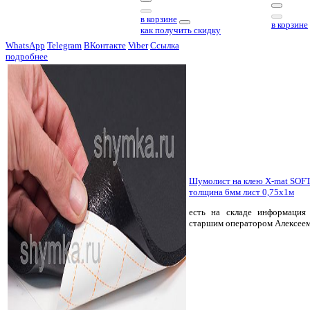
в корзине
в корзине
как получить скидку
WhatsApp
Telegram
ВКонтакте
Viber
Ссылка
подробнее
Шумолист на клею X-mat SOFT
толщина 6мм лист 0,75х1м
есть на складе
информация 
старшим оператором Алексее