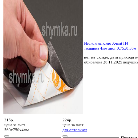
Изолон на клею X-mat П4
толщина 4мм лист 0,75х0,56м
нет на складе, дата прихода н
обновлена 26.11.2025 ведущи
315р.
224р.
цена за
лист
цена за
лист
560х750х4мм
для оптовиков
Продажа