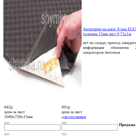
Антискрип на клею X-mat FLE
толщина 15мм лист 0,75х1м
нет на складе, приход ожидает
информация обновлена 2
оператором Антоном
842р.
601р.
цена за
лист
цена за
лист
1000х750х15мм
для оптовиков
Продажа