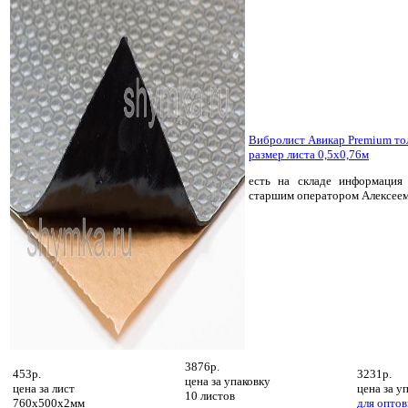
Вибролист Авикар Premium т
размер листа 0,5х0,76м
есть на складе
информация 
старшим оператором Алексее
3876р.
453р.
3231р.
цена за
упаковку
цена за
лист
цена за
уп
10 листов
760х500х2мм
для оптов