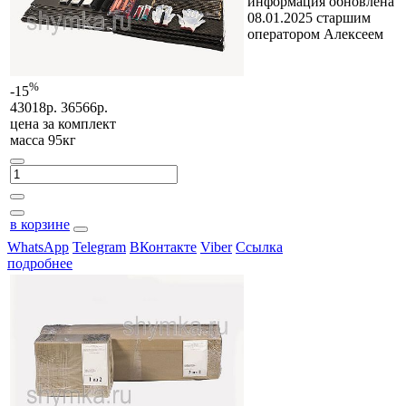
информация обновлена
08.01.2025 старшим
оператором Алексеем
%
-15
43018р.
36566р.
цена за
комплект
масса 95кг
в корзине
WhatsApp
Telegram
ВКонтакте
Viber
Ссылка
подробнее