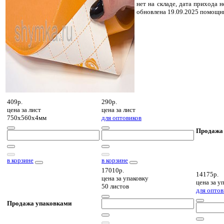
нет на складе, дата прихода н
обновлена 19.09.2025 помощн
409р.
290р.
цена за
лист
цена за
лист
750х560х4мм
для оптовиков
Продажа
в корзине
в корзине
17010р.
14175р.
цена за
упаковку
цена за
уп
50 листов
для оптов
Продажа упаковками