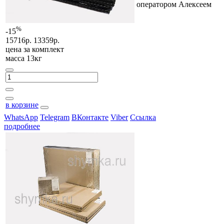
оператором Алексеем
%
-15
15716р.
13359р.
цена за
комплект
масса 13кг
в корзине
WhatsApp
Telegram
ВКонтакте
Viber
Ссылка
подробнее