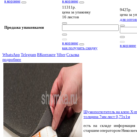
в корзине
в корзине
11311р.
9425р.
цена за
упаковку
цена за
уп
16 листов
для оптов
Продажа упаковками
в корзине
в корзине
как получить скидку
WhatsApp
Telegram
ВКонтакте
Viber
Ссылка
подробнее
Шумопоглотитель на клею X-m
толщина 7мм лист 0,75х1м
есть на складе
информация 
старшим оператором Николае