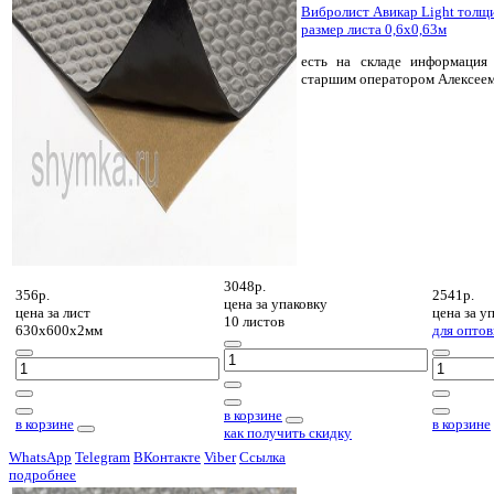
Вибролист Авикар Light толщ
размер листа 0,6х0,63м
есть на складе
информация 
старшим оператором Алексее
3048р.
356р.
2541р.
цена за
упаковку
цена за
лист
цена за
уп
10 листов
630х600х2мм
для оптов
в корзине
в корзине
в корзине
как получить скидку
WhatsApp
Telegram
ВКонтакте
Viber
Ссылка
подробнее