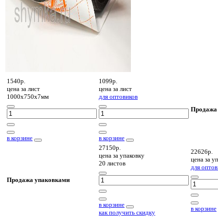
1540р.
1099р.
цена за
лист
цена за
лист
1000х750х7мм
для оптовиков
Продажа
в корзине
в корзине
27150р.
22626р.
цена за
упаковку
цена за
уп
20 листов
для оптов
Продажа упаковками
в корзине
в корзине
как получить скидку