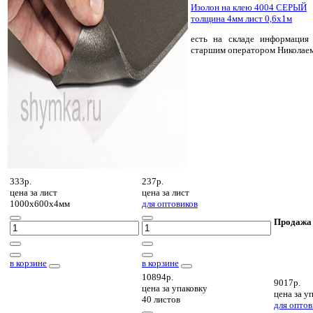
Изолон на клею 4004 СЕРЫЙ
толщина 4мм лист 0,6х1м
есть на складе
информация 
старшим оператором Николае
333р.
237р.
цена за
лист
цена за
лист
1000х600х4мм
для оптовиков
Продажа
в корзине
в корзине
10894р.
9017р.
цена за
упаковку
цена за
уп
40 листов
для оптов