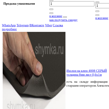
Продажа упаковками
в корзине
в корзине
как получить скидку
WhatsApp
Telegram
ВКонтакте
Viber
Ссылка
подробнее
Изолон на клею 4008 СЕРЫЙ
толщина 8мм лист 0,6х1м
есть на складе
информация 
старшим оператором Алексее