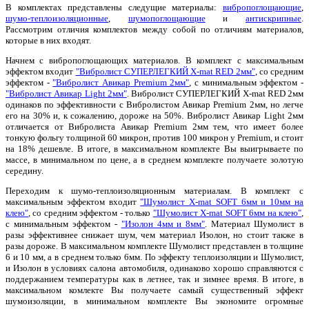
В комплектах представлены следущие материалы:
вибропоглощающие
,
шумо-теплоизоляционные
,
шумопоглощающие
и
антискрипные
.
Рассмотрим отличия комплектов между собой по отличиям материалов,
которые в них входят.
Начнем с вибропоглощающих материалов. В комплект с максимальным
эффектом входит
"Вибролист СУПЕРЛЕГКИЙ X-mat RED 2мм"
, со средним
эффектом -
"Вибролист Авикар Premium 2мм"
, с минимальным эффектом -
"Вибролист Авикар Light 2мм"
. Вибролист СУПЕРЛЕГКИЙ X-mat RED 2мм
одинаков по эффективности с Вибролистом Авикар Premium 2мм, но легче
его на 30% и, к сожалению, дороже на 50%. Вибролист Авикар Light 2мм
отличается от Вибролиста Авикар Premium 2мм тем, что имеет более
тонкую фольгу толщиной 60 микрон, против 100 микрон у Premium, и стоит
на 18% дешевле. В итоге, в максимальном комплекте Вы выигрываете по
массе, в минимальном по цене, а в среднем комплекте получаете золотую
середину.
Переходим к шумо-теплоизоляционным материалам. В комплект с
максимальным эффектом входит
"Шумолист X-mat SOFT 6мм и 10мм на
клею"
, со средним эффектом - только
"Шумолист X-mat SOFT 6мм на клею"
,
с минимальным эффектом -
"Изолон 4мм и 8мм"
. Материал Шумолист в
разы эффективнее снижает шум, чем материал Изолон, но стоит также в
разы дороже. В максимальном комплекте Шумолист представлен в толщине
6 и 10 мм, а в среднем только 6мм. По эффекту теплоизоляции и Шумолист,
и Изолон в условиях салона автомобиля, одинаково хорошо справляются с
поддержанием температуры как в летнее, так и зимнее время. В итоге, в
максимальном комлекте Вы получаете самый существенный эффект
шумоизоляции, в минимальном комплекте Вы экономите огромные