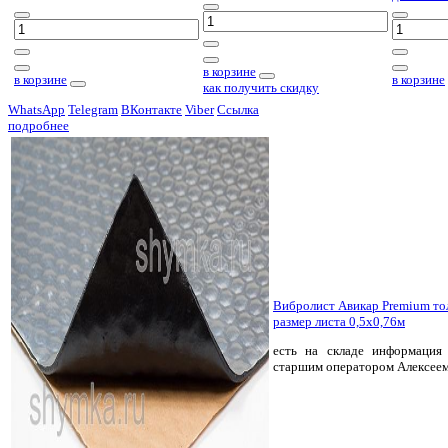
в корзине
в корзине
в корзине
как получить скидку
WhatsApp
Telegram
ВКонтакте
Viber
Ссылка
подробнее
Вибролист Авикар Premium т
размер листа 0,5х0,76м
есть на складе
информация 
старшим оператором Алексее