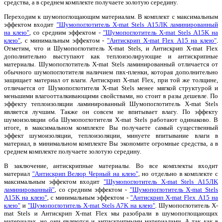
средства, а в среднем комплекте получаете золотую середину.
Переходим к шумопоглощающим материалам. В комплект с максимальным
эффектом входит
"Шумопоглотитель X-mat Stels А15ЛK ламинированный
на клею"
, со средним эффектом -
"Шумопоглотитель X-mat Stels А15K на
клею"
, с минимальным эффектом -
"Антискрип X-mat Flex А15 на клею"
.
Отметим, что и Шумопоглотитель X-mat Stels, и Антискрип X-mat Flex
дополнительно выступают как теплоизолирующие и антискрипные
материалы. Шумопоглотитель X-mat Stels ламинированный отличается от
обычного шумопоглотителя наличием пвх-пленки, которая дополнительно
защищает материал от влаги. Антискрип X-mat Flex, при той же толщине,
отличается от Шумопоглотителя X-mat Stels менее мягкой структурой и
меньшими влагоотталкивающими свойствами, но стоит в разы дешевле. По
эффекту теплоизоляции ламинированный Шумопоглотитель X-mat Stels
является лучшим. Также он совсем не впитывает влагу. По эффекту
шумоизоляции оба Шумопоглотителя X-mat Stels работают одинаково. В
итоге, в максимальном комплекте Вы получаете самый существенный
эффект шумоизоляции, теплоизоляции, минуете впитывание влаги в
материал, в минимальном комплекте Вы экономите огромные средства, а в
среднем комплекте получаете золотую середину.
В заключение, антискрипные материалы. Во все комплекты входит
материал
"Антискрип Велюр Черный на клею"
, но отдельно в комплекте с
максимальным эффектом входит
"Шумопоглотитель X-mat Stels А15ЛK
ламинированный"
, со средним эффектом -
"Шумопоглотитель X-mat Stels
А15K на клею"
, с минимальным эффектом -
"Антискрип X-mat Flex А15 на
клею"
и
"Шумопоглотитель X-mat Stels А7K на клею"
. Шумопоглотитель X-
mat Stels и Антискрип X-mat Flex мы разобрали в шумопоглощающих
материалах, но они являются и антискрипными материалами. А так как в