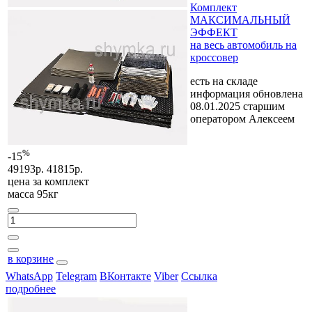
Комплект
МАКСИМАЛЬНЫЙ
ЭФФЕКТ
на весь автомобиль на
кроссовер
есть на складе
информация обновлена
08.01.2025 старшим
оператором Алексеем
%
-15
49193р.
41815р.
цена за
комплект
масса 95кг
в корзине
WhatsApp
Telegram
ВКонтакте
Viber
Ссылка
подробнее