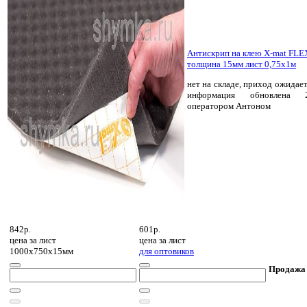
Антискрип на клею X-mat FLE
толщина 15мм лист 0,75х1м
нет на складе, приход ожидает
информация обновлена 2
оператором Антоном
842р.
601р.
цена за
лист
цена за
лист
1000х750х15мм
для оптовиков
Продажа