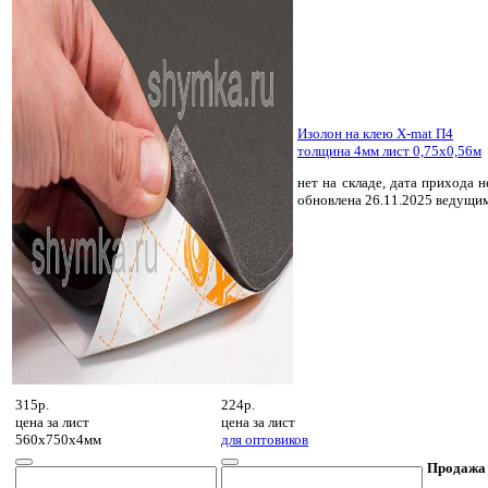
Изолон на клею X-mat П4
толщина 4мм лист 0,75х0,56м
нет на складе, дата прихода н
обновлена 26.11.2025 ведущи
315р.
224р.
цена за
лист
цена за
лист
560х750х4мм
для оптовиков
Продажа