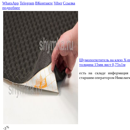
WhatsApp
Telegram
ВКонтакте
Viber
Ссылка
подробнее
Шумопоглотитель на клею X-
толщина 15мм лист 0,75х1м
есть на складе
информация 
старшим оператором Николае
%
-3