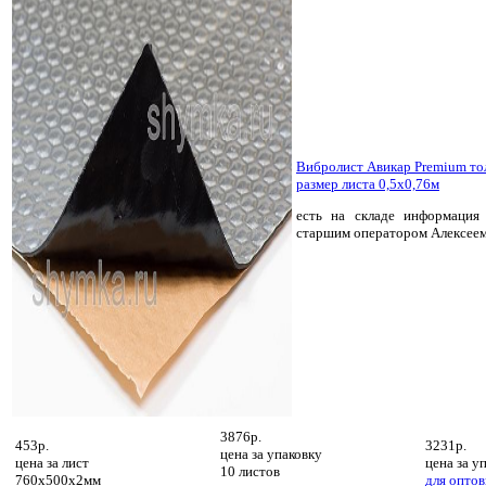
Вибролист Авикар Premium т
размер листа 0,5х0,76м
есть на складе
информация 
старшим оператором Алексее
3876р.
453р.
3231р.
цена за
упаковку
цена за
лист
цена за
уп
10 листов
760х500х2мм
для оптов