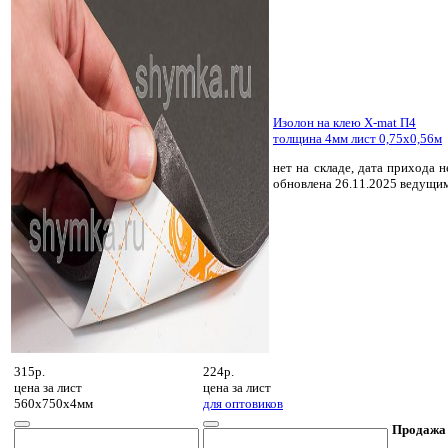
Изолон на клею X-mat П4
толщина 4мм лист 0,75х0,56м
нет на складе, дата прихода н
обновлена 26.11.2025 ведущи
315р.
224р.
цена за
лист
цена за
лист
560х750х4мм
для оптовиков
Продажа