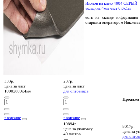
Изолон на клею 4004 СЕРЫЙ
толщина 4мм лист 0,6х1м
есть на складе
информация 
старшим оператором Николае
333р.
237р.
цена за
лист
цена за
лист
1000х600х4мм
для оптовиков
Продажа
в корзине
в корзине
10894р.
9017р.
цена за
упаковку
цена за
уп
40 листов
для оптов