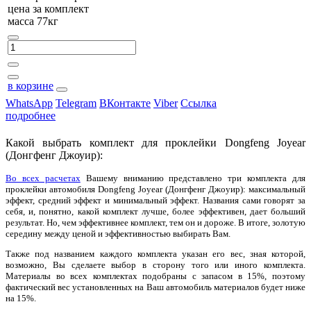
цена за
комплект
масса 77кг
в корзине
WhatsApp
Telegram
ВКонтакте
Viber
Ссылка
подробнее
Какой выбрать комплект для проклейки Dongfeng Joyear
(Донгфенг Джоуир):
Во всех расчетах
Вашему вниманию представлено три комплекта для
проклейки автомобиля Dongfeng Joyear (Донгфенг Джоуир): максимальный
эффект, средний эффект и минимальный эффект. Названия сами говорят за
себя, и, понятно, какой комплект лучше, более эффективен, дает больший
результат. Но, чем эффективнее комплект, тем он и дороже. В итоге, золотую
середину между ценой и эффективностью выбирать Вам.
Также под названием каждого комплекта указан его вес, зная которой,
возможно, Вы сделаете выбор в сторону того или иного комплекта.
Материалы во всех комплектах подобраны с запасом в 15%, поэтому
фактический вес установленных на Ваш автомобиль материалов будет ниже
на 15%.