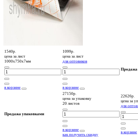
1540р.
1099р.
цена за
лист
цена за
лист
1000х750х7мм
для оптовиков
Продажа
в корзине
в корзине
27150р.
22626р.
цена за
упаковку
цена за
уп
20 листов
для оптов
Продажа упаковками
в корзине
в корзине
как получить скидку