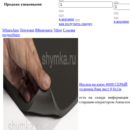
Продажа упаковками
в корзине
в корзине
как получить скидку
WhatsApp
Telegram
ВКонтакте
Viber
Ссылка
подробнее
Изолон на клею 4008 СЕРЫЙ
толщина 8мм лист 0,6х1м
есть на складе
информация 
старшим оператором Алексее