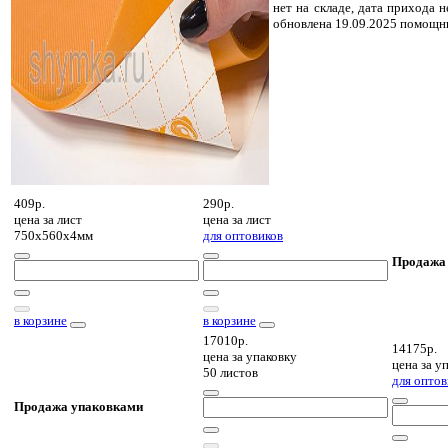
нет на складе, дата прихода н
обновлена 19.09.2025 помощн
409р.
290р.
цена за
лист
цена за
лист
750х560х4мм
для оптовиков
Продажа
в корзине
в корзине
17010р.
14175р.
цена за
упаковку
цена за
уп
50 листов
для оптов
Продажа упаковками