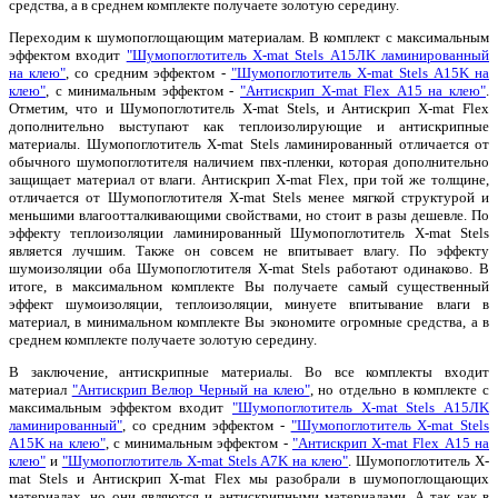
средства, а в среднем комплекте получаете золотую середину.
Переходим к шумопоглощающим материалам. В комплект с максимальным
эффектом входит
"Шумопоглотитель X-mat Stels А15ЛK ламинированный
на клею"
, со средним эффектом -
"Шумопоглотитель X-mat Stels А15K на
клею"
, с минимальным эффектом -
"Антискрип X-mat Flex А15 на клею"
.
Отметим, что и Шумопоглотитель X-mat Stels, и Антискрип X-mat Flex
дополнительно выступают как теплоизолирующие и антискрипные
материалы. Шумопоглотитель X-mat Stels ламинированный отличается от
обычного шумопоглотителя наличием пвх-пленки, которая дополнительно
защищает материал от влаги. Антискрип X-mat Flex, при той же толщине,
отличается от Шумопоглотителя X-mat Stels менее мягкой структурой и
меньшими влагоотталкивающими свойствами, но стоит в разы дешевле. По
эффекту теплоизоляции ламинированный Шумопоглотитель X-mat Stels
является лучшим. Также он совсем не впитывает влагу. По эффекту
шумоизоляции оба Шумопоглотителя X-mat Stels работают одинаково. В
итоге, в максимальном комплекте Вы получаете самый существенный
эффект шумоизоляции, теплоизоляции, минуете впитывание влаги в
материал, в минимальном комплекте Вы экономите огромные средства, а в
среднем комплекте получаете золотую середину.
В заключение, антискрипные материалы. Во все комплекты входит
материал
"Антискрип Велюр Черный на клею"
, но отдельно в комплекте с
максимальным эффектом входит
"Шумопоглотитель X-mat Stels А15ЛK
ламинированный"
, со средним эффектом -
"Шумопоглотитель X-mat Stels
А15K на клею"
, с минимальным эффектом -
"Антискрип X-mat Flex А15 на
клею"
и
"Шумопоглотитель X-mat Stels А7K на клею"
. Шумопоглотитель X-
mat Stels и Антискрип X-mat Flex мы разобрали в шумопоглощающих
материалах, но они являются и антискрипными материалами. А так как в