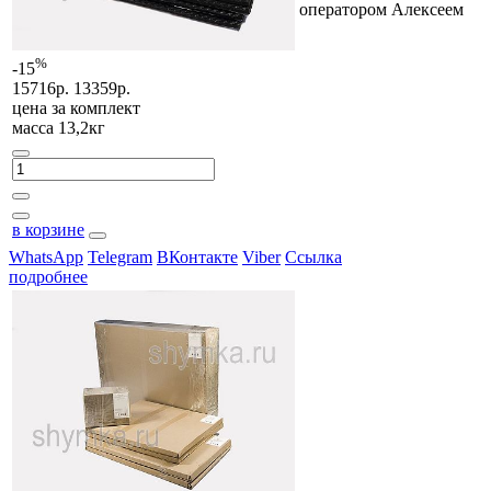
оператором Алексеем
%
-15
15716р.
13359р.
цена за
комплект
масса 13,2кг
в корзине
WhatsApp
Telegram
ВКонтакте
Viber
Ссылка
подробнее