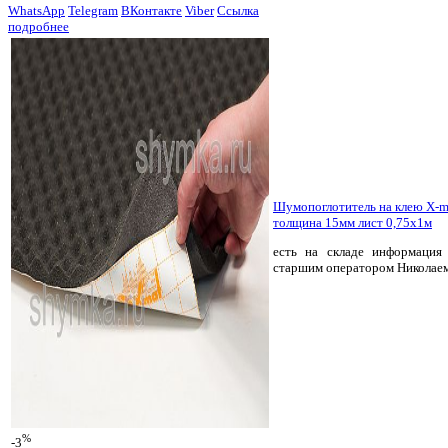
WhatsApp
Telegram
ВКонтакте
Viber
Ссылка
подробнее
Шумопоглотитель на клею X-
толщина 15мм лист 0,75х1м
есть на складе
информация 
старшим оператором Николае
%
-3