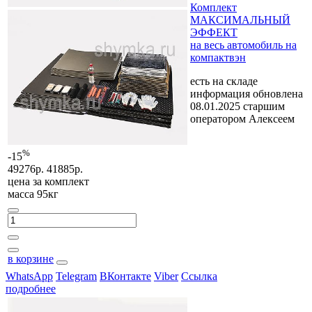
Комплект
МАКСИМАЛЬНЫЙ
ЭФФЕКТ
на весь автомобиль на
компактвэн
есть на складе
информация обновлена
08.01.2025 старшим
оператором Алексеем
%
-15
49276р.
41885р.
цена за
комплект
масса 95кг
в корзине
WhatsApp
Telegram
ВКонтакте
Viber
Ссылка
подробнее