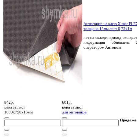
Антискрип на клею X-mat FLE
толщина 15мм лист 0,75х1м
нет на складе, приход ожидает
информация обновлена 2
оператором Антоном
842р.
601р.
цена за
лист
цена за
лист
1000х750х15мм
для оптовиков
Продажа