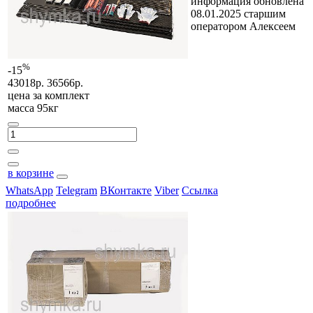
информация обновлена
08.01.2025 старшим
оператором Алексеем
%
-15
43018р.
36566р.
цена за
комплект
масса 95кг
в корзине
WhatsApp
Telegram
ВКонтакте
Viber
Ссылка
подробнее