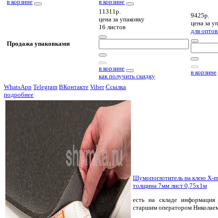
в корзине
в корзине
11311р.
9425р.
цена за
упаковку
цена за
уп
16 листов
для оптов
Продажа упаковками
в корзине
в корзине
как получить скидку
WhatsApp
Telegram
ВКонтакте
Viber
Ссылка
подробнее
Шумопоглотитель на клею X-m
толщина 7мм лист 0,75х1м
есть на складе
информация 
старшим оператором Николае