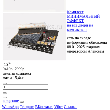
Комплект
МИНИМАЛЬНЫЙ
ЭФФЕКТ
на все двери на
компактвэн
есть на складе
информация обновлена
08.01.2025 старшим
оператором Алексеем
%
-15
9410р.
7999р.
цена за
комплект
масса 15,4кг
в корзине
WhatsApp
Telegram
ВКонтакте
Viber
Ссылка