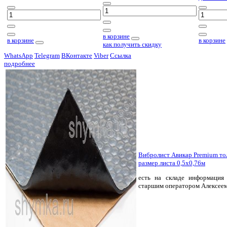
в корзине
в корзине
в корзине
как получить скидку
WhatsApp
Telegram
ВКонтакте
Viber
Ссылка
подробнее
Вибролист Авикар Premium т
размер листа 0,5х0,76м
есть на складе
информация 
старшим оператором Алексее