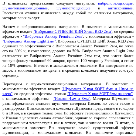
В комплектах представлены следущие материалы:
вибропоглощающие
,
шумо-теплоизоляционные
,
шумопоглощающие
и
антискрипные
.
Рассмотрим отличия комплектов между собой по отличиям материалов,
которые в них входят.
Начнем с вибропоглощающих материалов. В комплект с максимальным
эффектом входит
"Вибролист СУПЕРЛЕГКИЙ X-mat RED 2мм"
, со средним
эффектом -
"Вибролист Авикар Premium 2мм"
, с минимальным эффектом -
"Вибролист Авикар Light 2мм"
. Вибролист СУПЕРЛЕГКИЙ X-mat RED 2мм
одинаков по эффективности с Вибролистом Авикар Premium 2мм, но легче
его на 30% и, к сожалению, дороже на 50%. Вибролист Авикар Light 2мм
отличается от Вибролиста Авикар Premium 2мм тем, что имеет более
тонкую фольгу толщиной 60 микрон, против 100 микрон у Premium, и стоит
на 18% дешевле. В итоге, в максимальном комплекте Вы выигрываете по
массе, в минимальном по цене, а в среднем комплекте получаете золотую
середину.
Переходим к шумо-теплоизоляционным материалам. В комплект с
максимальным эффектом входит
"Шумолист X-mat SOFT 6мм и 10мм на
клею"
, со средним эффектом - только
"Шумолист X-mat SOFT 6мм на клею"
,
с минимальным эффектом -
"Изолон 4мм и 8мм"
. Материал Шумолист в
разы эффективнее снижает шум, чем материал Изолон, но стоит также в
разы дороже. В максимальном комплекте Шумолист представлен в толщине
6 и 10 мм, а в среднем только 6мм. По эффекту теплоизоляции и Шумолист,
и Изолон в условиях салона автомобиля, одинаково хорошо справляются с
поддержанием температуры как в летнее, так и зимнее время. В итоге, в
максимальном комлекте Вы получаете самый существенный эффект
шумоизоляции, в минимальном комплекте Вы экономите огромные