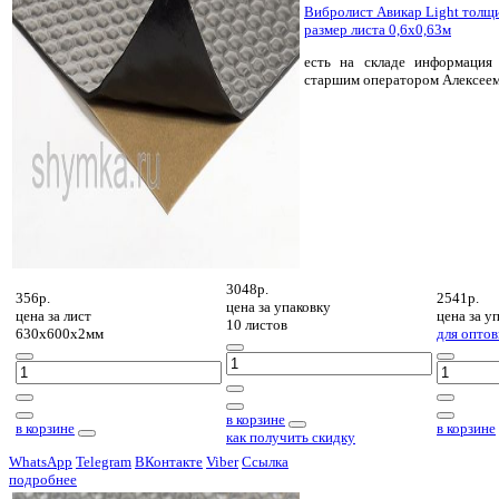
Вибролист Авикар Light толщ
размер листа 0,6х0,63м
есть на складе
информация 
старшим оператором Алексее
3048р.
356р.
2541р.
цена за
упаковку
цена за
лист
цена за
уп
10 листов
630х600х2мм
для оптов
в корзине
в корзине
в корзине
как получить скидку
WhatsApp
Telegram
ВКонтакте
Viber
Ссылка
подробнее