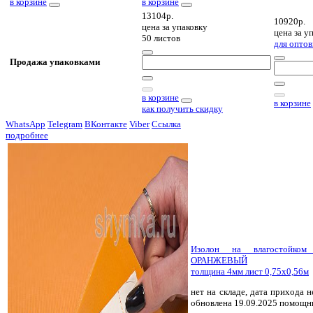
в корзине
в корзине
13104р.
10920р.
цена за
упаковку
цена за
уп
50 листов
для оптов
Продажа упаковками
в корзине
в корзине
как получить скидку
WhatsApp
Telegram
ВКонтакте
Viber
Ссылка
подробнее
Изолон на влагостойко
ОРАНЖЕВЫЙ
толщина 4мм лист 0,75х0,56м
нет на складе, дата прихода н
обновлена 19.09.2025 помощн