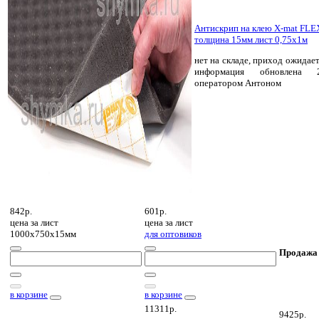
Антискрип на клею X-mat FLE
толщина 15мм лист 0,75х1м
нет на складе, приход ожидает
информация обновлена 2
оператором Антоном
842р.
601р.
цена за
лист
цена за
лист
1000х750х15мм
для оптовиков
Продажа
в корзине
в корзине
11311р.
9425р.