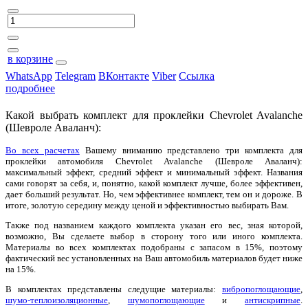
в корзине
WhatsApp
Telegram
ВКонтакте
Viber
Ссылка
подробнее
Какой выбрать комплект для проклейки Chevrolet Avalanche
(Шевроле Аваланч):
Во всех расчетах
Вашему вниманию представлено три комплекта для
проклейки автомобиля Chevrolet Avalanche (Шевроле Аваланч):
максимальный эффект, средний эффект и минимальный эффект. Названия
сами говорят за себя, и, понятно, какой комплект лучше, более эффективен,
дает больший результат. Но, чем эффективнее комплект, тем он и дороже. В
итоге, золотую середину между ценой и эффективностью выбирать Вам.
Также под названием каждого комплекта указан его вес, зная которой,
возможно, Вы сделаете выбор в сторону того или иного комплекта.
Материалы во всех комплектах подобраны с запасом в 15%, поэтому
фактический вес установленных на Ваш автомобиль материалов будет ниже
на 15%.
В комплектах представлены следущие материалы:
вибропоглощающие
,
шумо-теплоизоляционные
,
шумопоглощающие
и
антискрипные
.