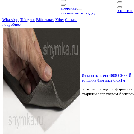
в корзине
в корзине
как получить скидку
WhatsApp
Telegram
ВКонтакте
Viber
Ссылка
подробнее
Изолон на клею 4008 СЕРЫЙ
толщина 8мм лист 0,6х1м
есть на складе
информация 
старшим оператором Алексее