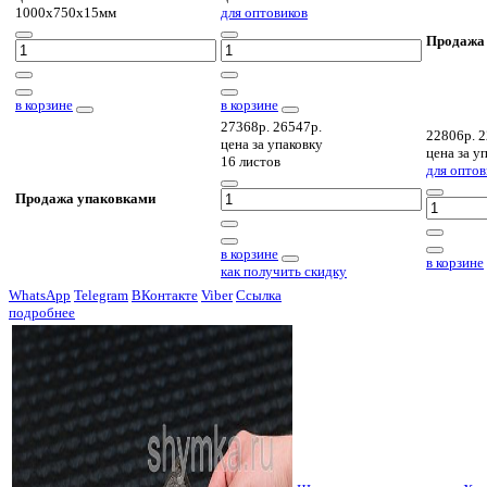
1000х750х15мм
для оптовиков
Продажа
в корзине
в корзине
27368р.
26547р.
22806р.
2
цена за
упаковку
цена за
уп
16 листов
для оптов
Продажа упаковками
в корзине
в корзине
как получить скидку
WhatsApp
Telegram
ВКонтакте
Viber
Ссылка
подробнее