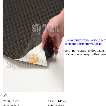
Шумопоглотитель на клею X-
толщина 15мм лист 0,75х1м
есть на складе
информация 
старшим оператором Николае
%
-3
2036р.
1975р.
1455р.
1412р.
цена за
лист
цена за
лист