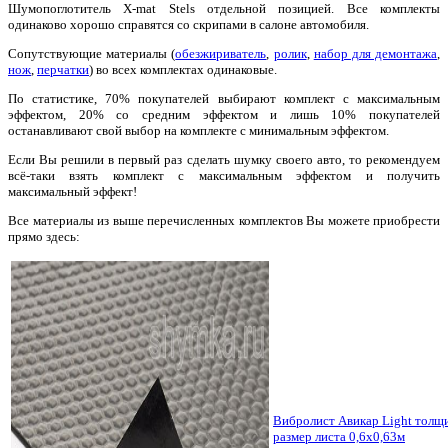
Шумопоглотитель X-mat Stels отдельной позицией. Все комплекты
одинаково хорошо справятся со скрипами в салоне автомобиля.
Сопутствующие материалы (
обезжириватель
,
ролик
,
набор для демонтажа
,
нож
,
перчатки
) во всех комплектах одинаковые.
По статистике, 70% покупателей выбирают комплект с максимальным
эффектом, 20% со средним эффектом и лишь 10% покупателей
останавливают свой выбор на комплекте с минимальным эффектом.
Если Вы решили в первый раз сделать шумку своего авто, то рекомендуем
всё-таки взять комплект с максимальным эффектом и получить
максимальный эффект!
Все материалы из выше перечисленных комплектов Вы можете приобрести
прямо здесь:
Вибролист Авикар Light толщ
размер листа 0,6х0,63м