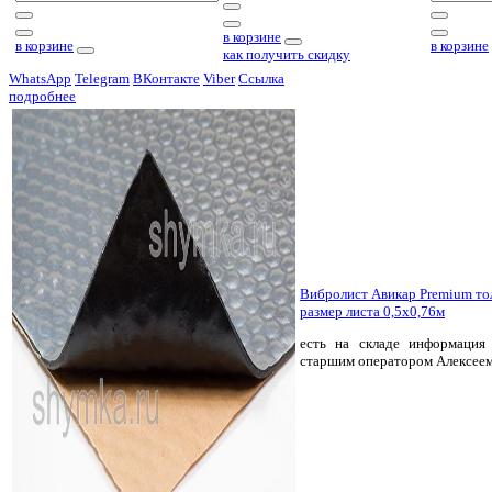
в корзине
в корзине
в корзине
как получить скидку
WhatsApp
Telegram
ВКонтакте
Viber
Ссылка
подробнее
Вибролист Авикар Premium т
размер листа 0,5х0,76м
есть на складе
информация 
старшим оператором Алексее