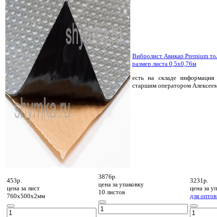
Вибролист Авикар Premium т
размер листа 0,5х0,76м
есть на складе
информация 
старшим оператором Алексее
3876р.
453р.
3231р.
цена за
упаковку
цена за
лист
цена за
уп
10 листов
760х500х2мм
для оптов