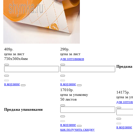
409р.
290р.
цена за
лист
цена за
лист
750х560х4мм
для оптовиков
Продажа
в корзине
в корзине
17010р.
14175р.
цена за
упаковку
цена за
уп
50 листов
для оптов
Продажа упаковками
в корзине
в корзине
как получить скидку