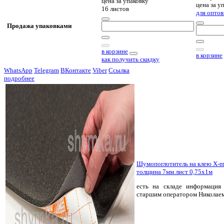
цена за
упаковку
цена за
уп
16 листов
для оптов
Продажа упаковками
в корзине
в корзине
как получить скидку
WhatsApp
Telegram
ВКонтакте
Viber
Ссылка
подробнее
Шумопоглотитель на клею X-m
толщина 7мм лист 0,75х1м
есть на складе
информация 
старшим оператором Николае