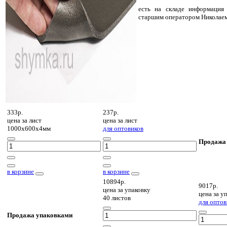
есть на складе
информация 
старшим оператором Николае
333р.
237р.
цена за
лист
цена за
лист
1000х600х4мм
для оптовиков
Продажа
в корзине
в корзине
10894р.
9017р.
цена за
упаковку
цена за
уп
40 листов
для оптов
Продажа упаковками