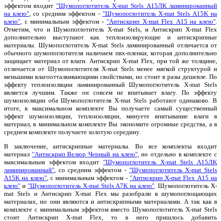
эффектом входит
"Шумопоглотитель X-mat Stels А15ЛK ламинированный
на клею"
, со средним эффектом -
"Шумопоглотитель X-mat Stels А15K на
клею"
, с минимальным эффектом -
"Антискрип X-mat Flex А15 на клею"
.
Отметим, что и Шумопоглотитель X-mat Stels, и Антискрип X-mat Flex
дополнительно выступают как теплоизолирующие и антискрипные
материалы. Шумопоглотитель X-mat Stels ламинированный отличается от
обычного шумопоглотителя наличием пвх-пленки, которая дополнительно
защищает материал от влаги. Антискрип X-mat Flex, при той же толщине,
отличается от Шумопоглотителя X-mat Stels менее мягкой структурой и
меньшими влагоотталкивающими свойствами, но стоит в разы дешевле. По
эффекту теплоизоляции ламинированный Шумопоглотитель X-mat Stels
является лучшим. Также он совсем не впитывает влагу. По эффекту
шумоизоляции оба Шумопоглотителя X-mat Stels работают одинаково. В
итоге, в максимальном комплекте Вы получаете самый существенный
эффект шумоизоляции, теплоизоляции, минуете впитывание влаги в
материал, в минимальном комплекте Вы экономите огромные средства, а в
среднем комплекте получаете золотую середину.
В заключение, антискрипные материалы. Во все комплекты входит
материал
"Антискрип Велюр Черный на клею"
, но отдельно в комплекте с
максимальным эффектом входит
"Шумопоглотитель X-mat Stels А15ЛK
ламинированный"
, со средним эффектом -
"Шумопоглотитель X-mat Stels
А15K на клею"
, с минимальным эффектом -
"Антискрип X-mat Flex А15 на
клею"
и
"Шумопоглотитель X-mat Stels А7K на клею"
. Шумопоглотитель X-
mat Stels и Антискрип X-mat Flex мы разобрали в шумопоглощающих
материалах, но они являются и антискрипными материалами. А так как в
комплекте с минимальным эффектом вместо Шумопоглотитель X-mat Stels
стоит Антискрип X-mat Flex, то в него пришлось добавить