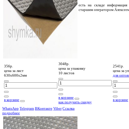
есть на складе
информация 
старшим оператором Алексее
3048р.
356р.
2541р.
цена за
упаковку
цена за
лист
цена за
уп
10 листов
630х600х2мм
для оптов
в корзине
в корзине
в корзине
как получить скидку
WhatsApp
Telegram
ВКонтакте
Viber
Ссылка
подробнее