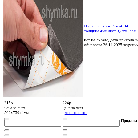
Изолон на клею X-mat П4
толщина 4мм лист 0,75х0,56м
нет на складе, дата прихода н
обновлена 26.11.2025 ведущи
315р.
224р.
цена за
лист
цена за
лист
560х750х4мм
для оптовиков
Продажа