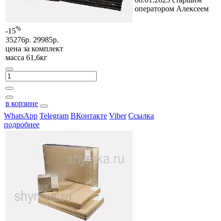
оператором Алексеем
%
-15
35276р.
29985р.
цена за
комплект
масса 61,6кг
в корзине
WhatsApp
Telegram
ВКонтакте
Viber
Ссылка
подробнее