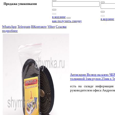
Продажа упаковками
в корзине
в корзине
как получить скидку
WhatsApp
Telegram
ВКонтакте
Viber
Ссылка
подробнее
Антискрип Велюр на клею Ч
толщиной 1мм рулон 25мм х 5м
есть на складе
информация 
руководителем офиса Андреем