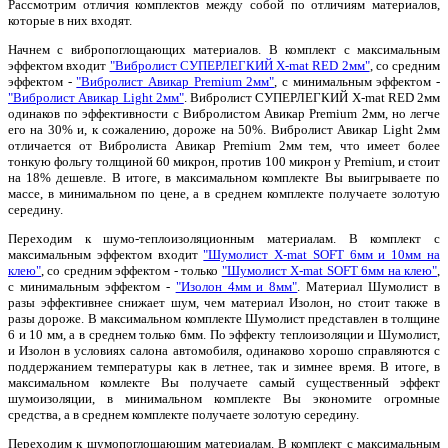
Рассмотрим отличия комплектов между собой по отличиям материалов,
которые в них входят.
Начнем с вибропоглощающих материалов. В комплект с максимальным
эффектом входит
"Вибролист СУПЕРЛЕГКИЙ X-mat RED 2мм"
, со средним
эффектом -
"Вибролист Авикар Premium 2мм"
, с минимальным эффектом -
"Вибролист Авикар Light 2мм"
. Вибролист СУПЕРЛЕГКИЙ X-mat RED 2мм
одинаков по эффективности с Вибролистом Авикар Premium 2мм, но легче
его на 30% и, к сожалению, дороже на 50%. Вибролист Авикар Light 2мм
отличается от Вибролиста Авикар Premium 2мм тем, что имеет более
тонкую фольгу толщиной 60 микрон, против 100 микрон у Premium, и стоит
на 18% дешевле. В итоге, в максимальном комплекте Вы выигрываете по
массе, в минимальном по цене, а в среднем комплекте получаете золотую
середину.
Переходим к шумо-теплоизоляционным материалам. В комплект с
максимальным эффектом входит
"Шумолист X-mat SOFT 6мм и 10мм на
клею"
, со средним эффектом - только
"Шумолист X-mat SOFT 6мм на клею"
,
с минимальным эффектом -
"Изолон 4мм и 8мм"
. Материал Шумолист в
разы эффективнее снижает шум, чем материал Изолон, но стоит также в
разы дороже. В максимальном комплекте Шумолист представлен в толщине
6 и 10 мм, а в среднем только 6мм. По эффекту теплоизоляции и Шумолист,
и Изолон в условиях салона автомобиля, одинаково хорошо справляются с
поддержанием температуры как в летнее, так и зимнее время. В итоге, в
максимальном комлекте Вы получаете самый существенный эффект
шумоизоляции, в минимальном комплекте Вы экономите огромные
средства, а в среднем комплекте получаете золотую середину.
Переходим к шумопоглощающим материалам. В комплект с максимальным