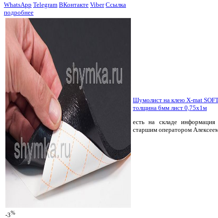
WhatsApp
Telegram
ВКонтакте
Viber
Ссылка
подробнее
Шумолист на клею X-mat SOFT
толщина 6мм лист 0,75х1м
есть на складе
информация 
старшим оператором Алексее
%
-3