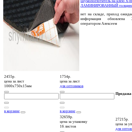
Шумопоглотитель на клею X-
ЛАМИНИРОВАННЫЙ толщина 1
нет на складе, приход ожида
информация обновлена 2
оператором Алексеем
2455р.
1754р.
цена за
лист
цена за
лист
1000х750х15мм
для оптовиков
Продажа
в корзине
в корзине
32659р.
27215р.
цена за
упаковку
цена за
уп
16 листов
для оптов