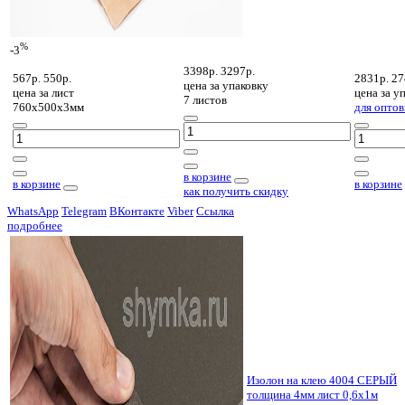
%
-3
3398р.
3297р.
567р.
550р.
2831р.
27
цена за
упаковку
цена за
лист
цена за
уп
7 листов
760х500х3мм
для оптов
в корзине
в корзине
в корзине
как получить скидку
WhatsApp
Telegram
ВКонтакте
Viber
Ссылка
подробнее
Изолон на клею 4004 СЕРЫЙ
толщина 4мм лист 0,6х1м