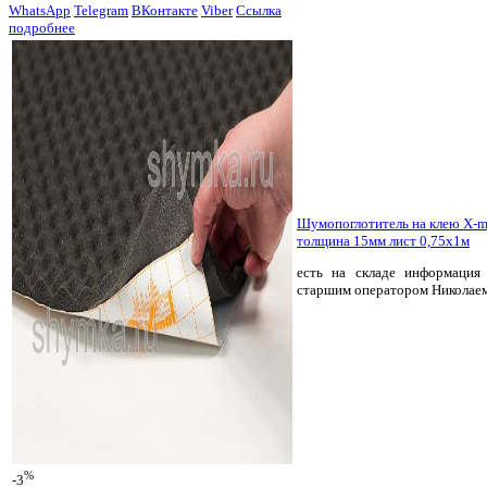
WhatsApp
Telegram
ВКонтакте
Viber
Ссылка
подробнее
Шумопоглотитель на клею X-
толщина 15мм лист 0,75х1м
есть на складе
информация 
старшим оператором Николае
%
-3