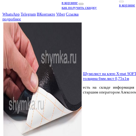
в корзине
в корзине
как получить скидку
WhatsApp
Telegram
ВКонтакте
Viber
Ссылка
подробнее
Шумолист на клею X-mat SOFT
толщина 6мм лист 0,75х1м
есть на складе
информация 
старшим оператором Алексее