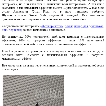
mat Stels и Антискрип X-mat Flex мы разобрали в шумопоглощающих
материалах, но они являются и антискрипными материалами. А так как в
комплекте с минимальным эффектом вместо Шумопоглотитель X-mat Stels
стоит Антискрип X-mat Flex, то в него пришлось добавить
Шумопоглотитель X-mat Stels отдельной позицией. Все комплекты
одинаково хорошо справятся со скрипами в салоне автомобиля.
Сопутствующие материалы (
обезжириватель
,
ролик
,
набор для демонтажа
,
нож
,
перчатки
) во всех комплектах одинаковые.
По статистике, 70% покупателей выбирают комплект с максимальным
эффектом, 20% со средним эффектом и лишь 10% покупателей
останавливают свой выбор на комплекте с минимальным эффектом.
Если Вы решили в первый раз сделать шумку своего авто, то рекомендуем
всё-таки взять комплект с максимальным эффектом и получить
максимальный эффект!
Все материалы из выше перечисленных комплектов Вы можете приобрести
прямо здесь: