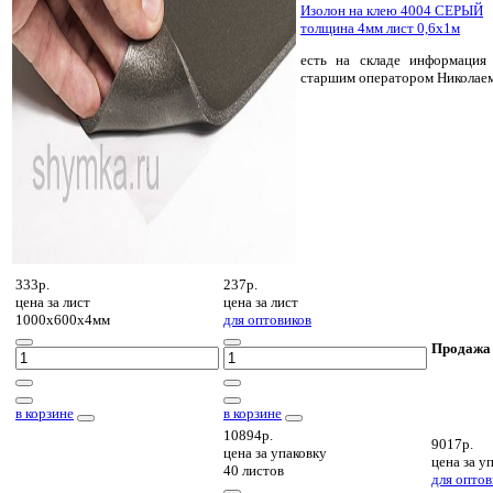
Изолон на клею 4004 СЕРЫЙ
толщина 4мм лист 0,6х1м
есть на складе
информация 
старшим оператором Николае
333р.
237р.
цена за
лист
цена за
лист
1000х600х4мм
для оптовиков
Продажа
в корзине
в корзине
10894р.
9017р.
цена за
упаковку
цена за
уп
40 листов
для оптов