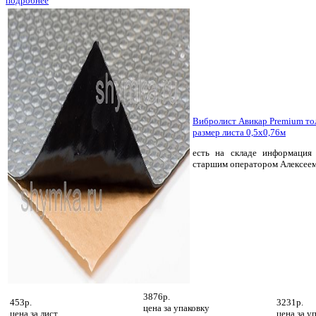
подробнее
Вибролист Авикар Premium т
размер листа 0,5х0,76м
есть на складе
информация 
старшим оператором Алексее
3876р.
453р.
3231р.
цена за
упаковку
цена за
лист
цена за
уп