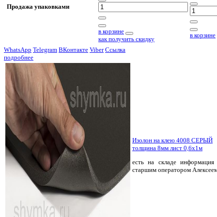
Продажа упаковками
в корзине
в корзине
как получить скидку
WhatsApp
Telegram
ВКонтакте
Viber
Ссылка
подробнее
Изолон на клею 4008 СЕРЫЙ
толщина 8мм лист 0,6х1м
есть на складе
информация 
старшим оператором Алексее