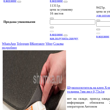
в корзине
в корзине
11311р.
9425р.
цена за
упаковку
цена за
уп
16 листов
для оптов
Продажа упаковками
в корзине
в корзине
как получить скидку
WhatsApp
Telegram
ВКонтакте
Viber
Ссылка
подробнее
Шумопоглотитель на клею X-m
толщина 7мм лист 0,75х1м
нет на складе, приход ожида
информация обновлена 2
оператором Антоном