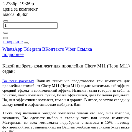
22786р.
19369р.
цена за
комплект
масса 58,3кг
в корзине
WhatsApp
Telegram
ВКонтакте
Viber
Ссылка
подробнее
Какой выбрать комплект для проклейки Chery M11 (Чери М11)
седан:
Во всех расчетах
Вашему вниманию представлено три комплекта для
проклейки автомобиля Chery M11 (Чери М11) седан: максимальный эффект,
средний эффект и минимальный эффект. Названия сами говорят за себя, и,
понятно, какой комплект лучше, более эффективен, дает больший результат.
Но, чем эффективнее комплект, тем он и дороже. В итоге, золотую середину
между ценой и эффективностью выбирать Вам.
Также под названием каждого комплекта указан его вес, зная которой,
возможно, Вы сделаете выбор в сторону того или иного комплекта.
Материалы во всех комплектах подобраны с запасом в 15%, поэтому
фактический вес установленных на Ваш автомобиль материалов будет ниже
на 15%.