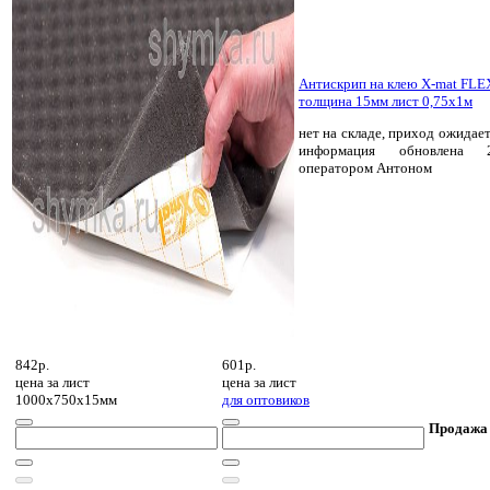
Антискрип на клею X-mat FLE
толщина 15мм лист 0,75х1м
нет на складе, приход ожидает
информация обновлена 2
оператором Антоном
842р.
601р.
цена за
лист
цена за
лист
1000х750х15мм
для оптовиков
Продажа