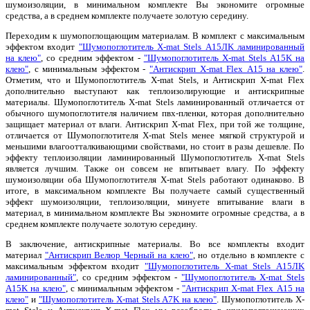
шумоизоляции, в минимальном комплекте Вы экономите огромные
средства, а в среднем комплекте получаете золотую середину.
Переходим к шумопоглощающим материалам. В комплект с максимальным
эффектом входит
"Шумопоглотитель X-mat Stels А15ЛK ламинированный
на клею"
, со средним эффектом -
"Шумопоглотитель X-mat Stels А15K на
клею"
, с минимальным эффектом -
"Антискрип X-mat Flex А15 на клею"
.
Отметим, что и Шумопоглотитель X-mat Stels, и Антискрип X-mat Flex
дополнительно выступают как теплоизолирующие и антискрипные
материалы. Шумопоглотитель X-mat Stels ламинированный отличается от
обычного шумопоглотителя наличием пвх-пленки, которая дополнительно
защищает материал от влаги. Антискрип X-mat Flex, при той же толщине,
отличается от Шумопоглотителя X-mat Stels менее мягкой структурой и
меньшими влагоотталкивающими свойствами, но стоит в разы дешевле. По
эффекту теплоизоляции ламинированный Шумопоглотитель X-mat Stels
является лучшим. Также он совсем не впитывает влагу. По эффекту
шумоизоляции оба Шумопоглотителя X-mat Stels работают одинаково. В
итоге, в максимальном комплекте Вы получаете самый существенный
эффект шумоизоляции, теплоизоляции, минуете впитывание влаги в
материал, в минимальном комплекте Вы экономите огромные средства, а в
среднем комплекте получаете золотую середину.
В заключение, антискрипные материалы. Во все комплекты входит
материал
"Антискрип Велюр Черный на клею"
, но отдельно в комплекте с
максимальным эффектом входит
"Шумопоглотитель X-mat Stels А15ЛK
ламинированный"
, со средним эффектом -
"Шумопоглотитель X-mat Stels
А15K на клею"
, с минимальным эффектом -
"Антискрип X-mat Flex А15 на
клею"
и
"Шумопоглотитель X-mat Stels А7K на клею"
. Шумопоглотитель X-