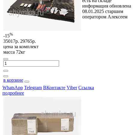
есть на складе
информация обновлена
08.01.2025 старшим
оператором Алексеем
%
-15
35017р.
29765р.
цена за
комплект
масса 72кг
в корзине
WhatsApp
Telegram
ВКонтакте
Viber
Ссылка
подробнее