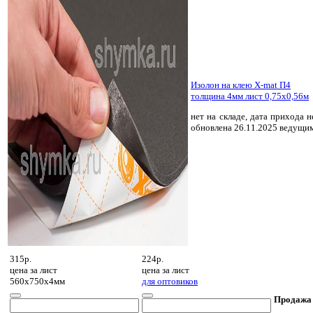
Изолон на клею X-mat П4
толщина 4мм лист 0,75х0,56м
нет на складе, дата прихода н
обновлена 26.11.2025 ведущи
315р.
224р.
цена за
лист
цена за
лист
560х750х4мм
для оптовиков
Продажа