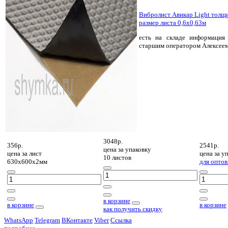
Вибролист Авикар Light толщ
размер листа 0,6х0,63м
есть на складе
информация 
старшим оператором Алексее
3048р.
356р.
2541р.
цена за
упаковку
цена за
лист
цена за
уп
10 листов
630х600х2мм
для оптов
в корзине
в корзине
в корзине
как получить скидку
WhatsApp
Telegram
ВКонтакте
Viber
Ссылка