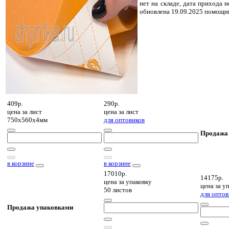
нет на складе, дата прихода н
обновлена 19.09.2025 помощн
409р.
290р.
цена за
лист
цена за
лист
750х560х4мм
для оптовиков
Продажа
в корзине
в корзине
17010р.
14175р.
цена за
упаковку
цена за
уп
50 листов
для оптов
Продажа упаковками