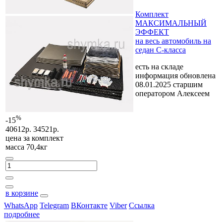
Комплект
МАКСИМАЛЬНЫЙ
ЭФФЕКТ
на весь автомобиль на
седан C-класса
есть на складе
информация обновлена
08.01.2025 старшим
оператором Алексеем
%
-15
40612р.
34521р.
цена за
комплект
масса 70,4кг
в корзине
WhatsApp
Telegram
ВКонтакте
Viber
Ссылка
подробнее