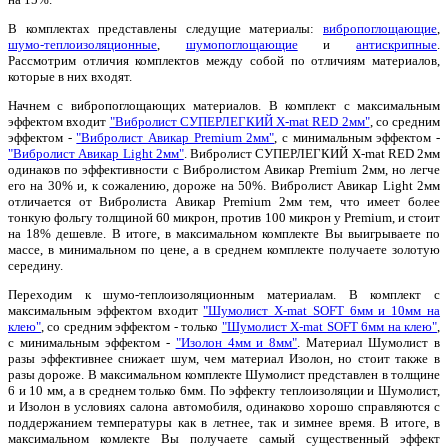
В комплектах представлены следущие материалы:
вибропоглощающие
,
шумо-теплоизоляционные
,
шумопоглощающие
и
антискрипные
.
Рассмотрим отличия комплектов между собой по отличиям материалов,
которые в них входят.
Начнем с вибропоглощающих материалов. В комплект с максимальным
эффектом входит
"Вибролист СУПЕРЛЕГКИЙ X-mat RED 2мм"
, со средним
эффектом -
"Вибролист Авикар Premium 2мм"
, с минимальным эффектом -
"Вибролист Авикар Light 2мм"
. Вибролист СУПЕРЛЕГКИЙ X-mat RED 2мм
одинаков по эффективности с Вибролистом Авикар Premium 2мм, но легче
его на 30% и, к сожалению, дороже на 50%. Вибролист Авикар Light 2мм
отличается от Вибролиста Авикар Premium 2мм тем, что имеет более
тонкую фольгу толщиной 60 микрон, против 100 микрон у Premium, и стоит
на 18% дешевле. В итоге, в максимальном комплекте Вы выигрываете по
массе, в минимальном по цене, а в среднем комплекте получаете золотую
середину.
Переходим к шумо-теплоизоляционным материалам. В комплект с
максимальным эффектом входит
"Шумолист X-mat SOFT 6мм и 10мм на
клею"
, со средним эффектом - только
"Шумолист X-mat SOFT 6мм на клею"
,
с минимальным эффектом -
"Изолон 4мм и 8мм"
. Материал Шумолист в
разы эффективнее снижает шум, чем материал Изолон, но стоит также в
разы дороже. В максимальном комплекте Шумолист представлен в толщине
6 и 10 мм, а в среднем только 6мм. По эффекту теплоизоляции и Шумолист,
и Изолон в условиях салона автомобиля, одинаково хорошо справляются с
поддержанием температуры как в летнее, так и зимнее время. В итоге, в
максимальном комлекте Вы получаете самый существенный эффект