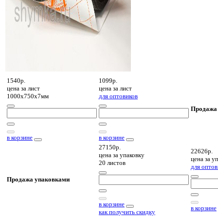
1540р.
1099р.
цена за
лист
цена за
лист
1000х750х7мм
для оптовиков
Продажа
в корзине
в корзине
27150р.
22626р.
цена за
упаковку
цена за
уп
20 листов
для оптов
Продажа упаковками
в корзине
в корзине
как получить скидку