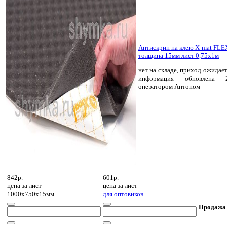
Антискрип на клею X-mat FLE
толщина 15мм лист 0,75х1м
нет на складе, приход ожидает
информация обновлена 2
оператором Антоном
842р.
601р.
цена за
лист
цена за
лист
1000х750х15мм
для оптовиков
Продажа