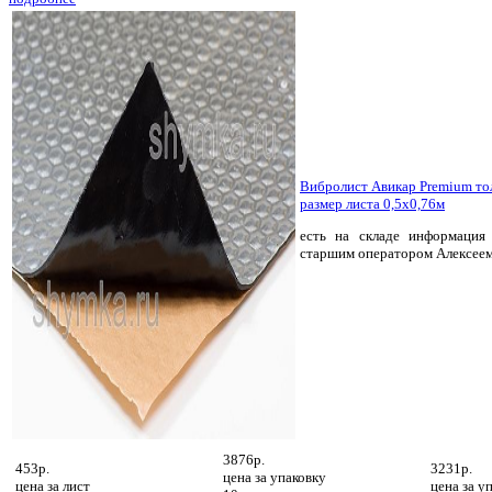
Вибролист Авикар Premium т
размер листа 0,5х0,76м
есть на складе
информация 
старшим оператором Алексее
3876р.
453р.
3231р.
цена за
упаковку
цена за
лист
цена за
уп