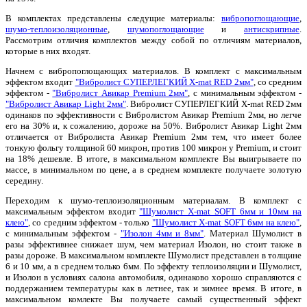
В комплектах представлены следущие материалы:
вибропоглощающие
,
шумо-теплоизоляционные
,
шумопоглощающие
и
антискрипные
.
Рассмотрим отличия комплектов между собой по отличиям материалов,
которые в них входят.
Начнем с вибропоглощающих материалов. В комплект с максимальным
эффектом входит
"Вибролист СУПЕРЛЕГКИЙ X-mat RED 2мм"
, со средним
эффектом -
"Вибролист Авикар Premium 2мм"
, с минимальным эффектом -
"Вибролист Авикар Light 2мм"
. Вибролист СУПЕРЛЕГКИЙ X-mat RED 2мм
одинаков по эффективности с Вибролистом Авикар Premium 2мм, но легче
его на 30% и, к сожалению, дороже на 50%. Вибролист Авикар Light 2мм
отличается от Вибролиста Авикар Premium 2мм тем, что имеет более
тонкую фольгу толщиной 60 микрон, против 100 микрон у Premium, и стоит
на 18% дешевле. В итоге, в максимальном комплекте Вы выигрываете по
массе, в минимальном по цене, а в среднем комплекте получаете золотую
середину.
Переходим к шумо-теплоизоляционным материалам. В комплект с
максимальным эффектом входит
"Шумолист X-mat SOFT 6мм и 10мм на
клею"
, со средним эффектом - только
"Шумолист X-mat SOFT 6мм на клею"
,
с минимальным эффектом -
"Изолон 4мм и 8мм"
. Материал Шумолист в
разы эффективнее снижает шум, чем материал Изолон, но стоит также в
разы дороже. В максимальном комплекте Шумолист представлен в толщине
6 и 10 мм, а в среднем только 6мм. По эффекту теплоизоляции и Шумолист,
и Изолон в условиях салона автомобиля, одинаково хорошо справляются с
поддержанием температуры как в летнее, так и зимнее время. В итоге, в
максимальном комлекте Вы получаете самый существенный эффект