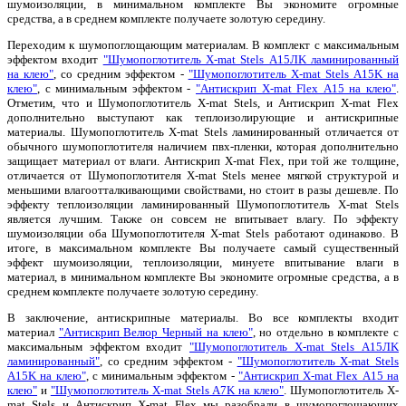
шумоизоляции, в минимальном комплекте Вы экономите огромные
средства, а в среднем комплекте получаете золотую середину.
Переходим к шумопоглощающим материалам. В комплект с максимальным
эффектом входит
"Шумопоглотитель X-mat Stels А15ЛK ламинированный
на клею"
, со средним эффектом -
"Шумопоглотитель X-mat Stels А15K на
клею"
, с минимальным эффектом -
"Антискрип X-mat Flex А15 на клею"
.
Отметим, что и Шумопоглотитель X-mat Stels, и Антискрип X-mat Flex
дополнительно выступают как теплоизолирующие и антискрипные
материалы. Шумопоглотитель X-mat Stels ламинированный отличается от
обычного шумопоглотителя наличием пвх-пленки, которая дополнительно
защищает материал от влаги. Антискрип X-mat Flex, при той же толщине,
отличается от Шумопоглотителя X-mat Stels менее мягкой структурой и
меньшими влагоотталкивающими свойствами, но стоит в разы дешевле. По
эффекту теплоизоляции ламинированный Шумопоглотитель X-mat Stels
является лучшим. Также он совсем не впитывает влагу. По эффекту
шумоизоляции оба Шумопоглотителя X-mat Stels работают одинаково. В
итоге, в максимальном комплекте Вы получаете самый существенный
эффект шумоизоляции, теплоизоляции, минуете впитывание влаги в
материал, в минимальном комплекте Вы экономите огромные средства, а в
среднем комплекте получаете золотую середину.
В заключение, антискрипные материалы. Во все комплекты входит
материал
"Антискрип Велюр Черный на клею"
, но отдельно в комплекте с
максимальным эффектом входит
"Шумопоглотитель X-mat Stels А15ЛK
ламинированный"
, со средним эффектом -
"Шумопоглотитель X-mat Stels
А15K на клею"
, с минимальным эффектом -
"Антискрип X-mat Flex А15 на
клею"
и
"Шумопоглотитель X-mat Stels А7K на клею"
. Шумопоглотитель X-
mat Stels и Антискрип X-mat Flex мы разобрали в шумопоглощающих