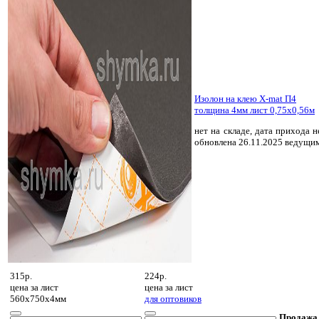
Изолон на клею X-mat П4
толщина 4мм лист 0,75х0,56м
нет на складе, дата прихода н
обновлена 26.11.2025 ведущи
315р.
224р.
цена за
лист
цена за
лист
560х750х4мм
для оптовиков
Продажа