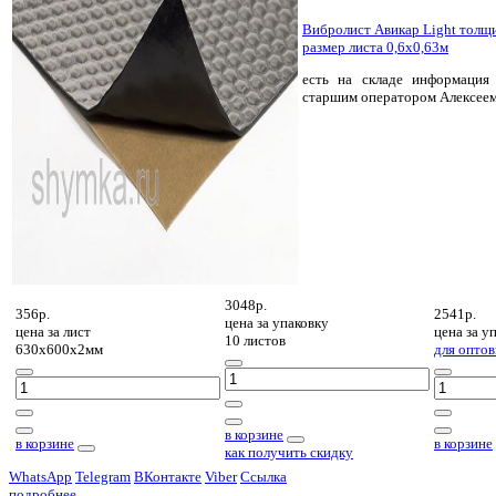
Вибролист Авикар Light толщ
размер листа 0,6х0,63м
есть на складе
информация 
старшим оператором Алексее
3048р.
356р.
2541р.
цена за
упаковку
цена за
лист
цена за
уп
10 листов
630х600х2мм
для оптов
в корзине
в корзине
в корзине
как получить скидку
WhatsApp
Telegram
ВКонтакте
Viber
Ссылка
подробнее