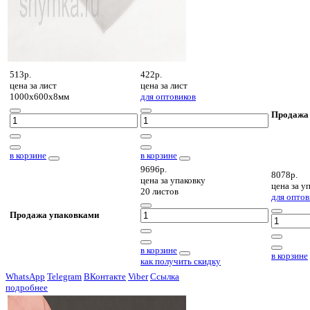
513р.
422р.
цена за
лист
цена за
лист
1000х600х8мм
для оптовиков
Продажа
в корзине
в корзине
9696р.
8078р.
цена за
упаковку
цена за
уп
20 листов
для оптов
Продажа упаковками
в корзине
в корзине
как получить скидку
WhatsApp
Telegram
ВКонтакте
Viber
Ссылка
подробнее