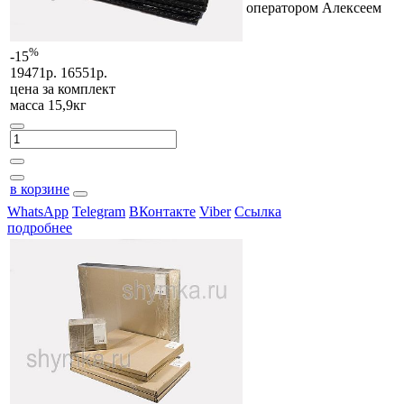
оператором Алексеем
%
-15
19471р.
16551р.
цена за
комплект
масса 15,9кг
в корзине
WhatsApp
Telegram
ВКонтакте
Viber
Ссылка
подробнее