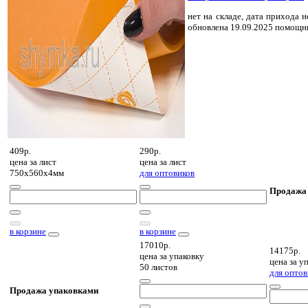
нет на складе, дата прихода н
обновлена 19.09.2025 помощн
409р.
290р.
цена за
лист
цена за
лист
750х560х4мм
для оптовиков
Продажа
в корзине
в корзине
17010р.
14175р.
цена за
упаковку
цена за
уп
50 листов
для оптов
Продажа упаковками