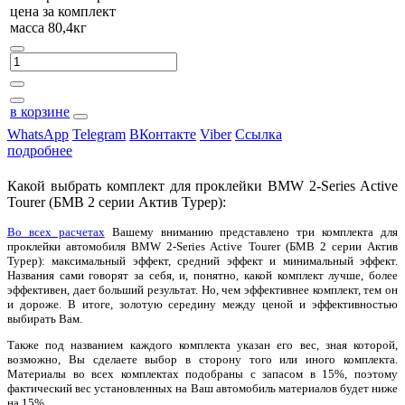
цена за
комплект
масса 80,4кг
в корзине
WhatsApp
Telegram
ВКонтакте
Viber
Ссылка
подробнее
Какой выбрать комплект для проклейки BMW 2-Series Active
Tourer (БМВ 2 серии Актив Турер):
Во всех расчетах
Вашему вниманию представлено три комплекта для
проклейки автомобиля BMW 2-Series Active Tourer (БМВ 2 серии Актив
Турер): максимальный эффект, средний эффект и минимальный эффект.
Названия сами говорят за себя, и, понятно, какой комплект лучше, более
эффективен, дает больший результат. Но, чем эффективнее комплект, тем он
и дороже. В итоге, золотую середину между ценой и эффективностью
выбирать Вам.
Также под названием каждого комплекта указан его вес, зная которой,
возможно, Вы сделаете выбор в сторону того или иного комплекта.
Материалы во всех комплектах подобраны с запасом в 15%, поэтому
фактический вес установленных на Ваш автомобиль материалов будет ниже
на 15%.