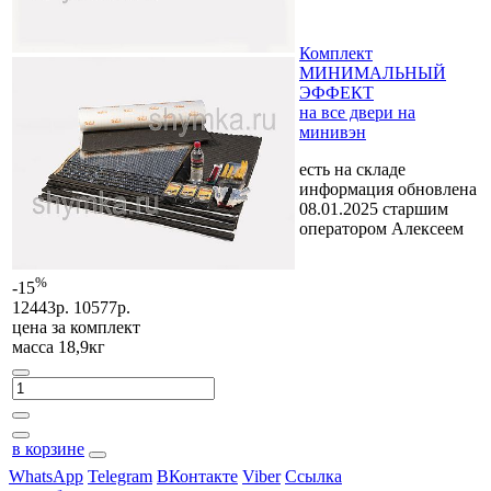
Комплект
МИНИМАЛЬНЫЙ
ЭФФЕКТ
на все двери на
минивэн
есть на складе
информация обновлена
08.01.2025 старшим
оператором Алексеем
%
-15
12443р.
10577р.
цена за
комплект
масса 18,9кг
в корзине
WhatsApp
Telegram
ВКонтакте
Viber
Ссылка