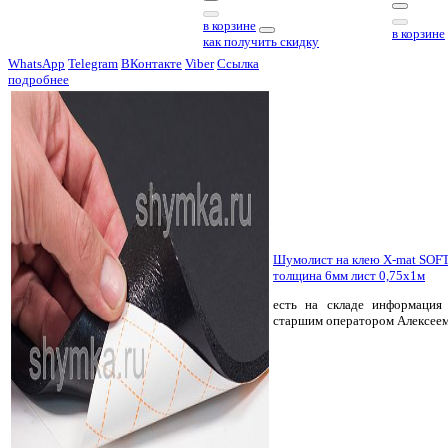
в корзине
в корзине
как получить скидку
WhatsApp
Telegram
ВКонтакте
Viber
Ссылка
подробнее
Шумолист на клею X-mat SOFT
толщина 6мм лист 0,75х1м
есть на складе
информация 
старшим оператором Алексее