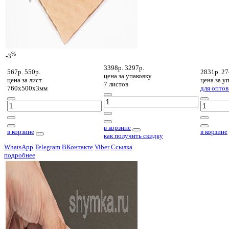
%
-3
3398р.
3297р.
567р.
550р.
2831р.
27
цена за
упаковку
цена за
лист
цена за
уп
7 листов
760х500х3мм
для оптов
в корзине
в корзине
в корзине
как получить скидку
WhatsApp
Telegram
ВКонтакте
Viber
Ссылка
подробнее