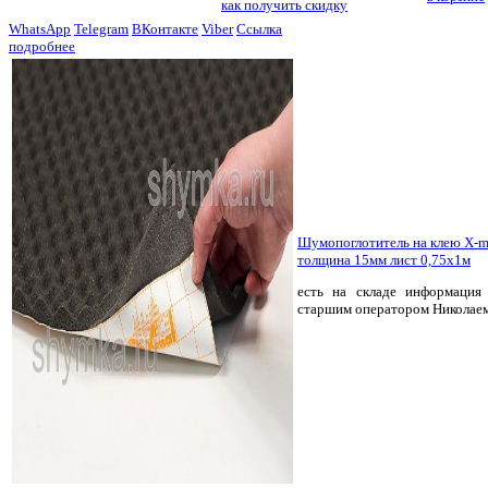
как получить скидку
WhatsApp
Telegram
ВКонтакте
Viber
Ссылка
подробнее
Шумопоглотитель на клею X-
толщина 15мм лист 0,75х1м
есть на складе
информация 
старшим оператором Николае