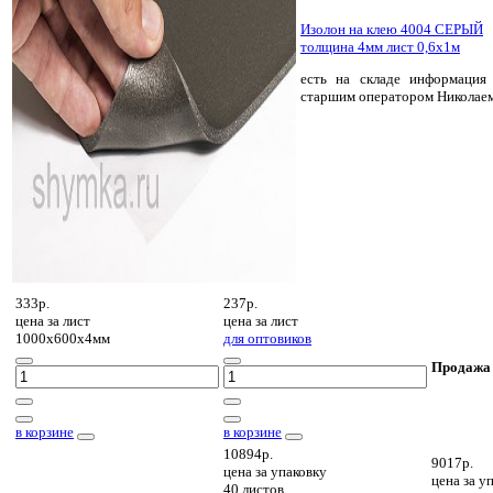
Изолон на клею 4004 СЕРЫЙ
толщина 4мм лист 0,6х1м
есть на складе
информация 
старшим оператором Николае
333р.
237р.
цена за
лист
цена за
лист
1000х600х4мм
для оптовиков
Продажа
в корзине
в корзине
10894р.
9017р.
цена за
упаковку
цена за
уп
40 листов