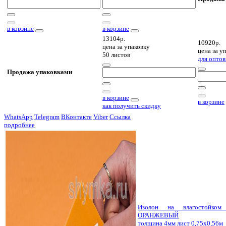
в корзине
в корзине
13104р.
10920р.
цена за
упаковку
цена за
уп
50 листов
для оптов
Продажа упаковками
в корзине
в корзине
как получить скидку
WhatsApp
Telegram
ВКонтакте
Viber
Ссылка
подробнее
Изолон на влагостойко
ОРАНЖЕВЫЙ
толщина 4мм лист 0,75х0,56м