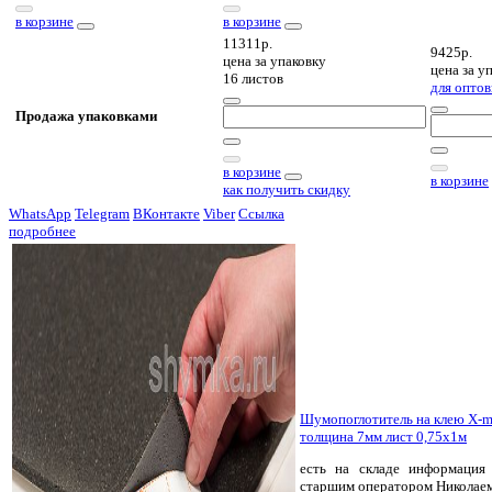
в корзине
в корзине
11311р.
9425р.
цена за
упаковку
цена за
уп
16 листов
для оптов
Продажа упаковками
в корзине
в корзине
как получить скидку
WhatsApp
Telegram
ВКонтакте
Viber
Ссылка
подробнее
Шумопоглотитель на клею X-m
толщина 7мм лист 0,75х1м
есть на складе
информация 
старшим оператором Николае