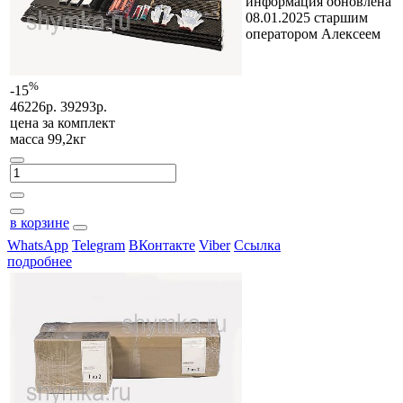
информация обновлена
08.01.2025 старшим
оператором Алексеем
%
-15
46226р.
39293р.
цена за
комплект
масса 99,2кг
в корзине
WhatsApp
Telegram
ВКонтакте
Viber
Ссылка
подробнее