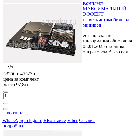
Комплект
МАКСИМАЛЬНЫЙ
ЭФФЕКТ
на весь автомобиль на
минивэн
есть на складе
информация обновлена
08.01.2025 старшим
оператором Алексеем
%
-15
53556р.
45523р.
цена за
комплект
масса 97,8кг
в корзине
WhatsApp
Telegram
ВКонтакте
Viber
Ссылка
подробнее