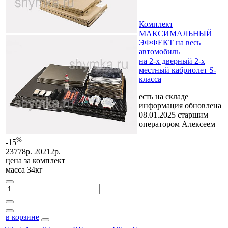
Комплект
МАКСИМАЛЬНЫЙ
ЭФФЕКТ на весь
автомобиль
на 2-х дверный 2-х
местный кабриолет S-
класса
есть на складе
информация обновлена
08.01.2025 старшим
оператором Алексеем
%
-15
23778р.
20212р.
цена за
комплект
масса 34кг
в корзине