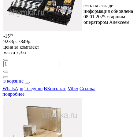
есть на складе
информация обновлена
08.01.2025 старшим
оператором Алексеем
%
-15
9233р.
7849р.
цена за
комплект
масса 7,3кг
в корзине
WhatsApp
Telegram
ВКонтакте
Viber
Ссылка
подробнее