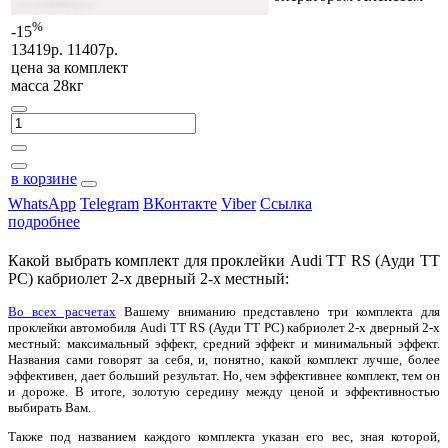
%
-15
13419р.
11407р.
цена за
комплект
масса 28кг
в корзине
WhatsApp
Telegram
ВКонтакте
Viber
Ссылка
подробнее
Какой выбрать комплект для проклейки Audi TT RS (Ауди ТТ
РС) кабриолет 2-х дверный 2-х местный:
Во всех расчетах
Вашему вниманию представлено три комплекта для
проклейки автомобиля Audi TT RS (Ауди ТТ РС) кабриолет 2-х дверный 2-х
местный: максимальный эффект, средний эффект и минимальный эффект.
Названия сами говорят за себя, и, понятно, какой комплект лучше, более
эффективен, дает больший результат. Но, чем эффективнее комплект, тем он
и дороже. В итоге, золотую середину между ценой и эффективностью
выбирать Вам.
Также под названием каждого комплекта указан его вес, зная которой,