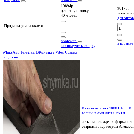
10894р.
9017р.
цена за
упаковку
цена за
уп
40 листов
для оптов
Продажа упаковками
в корзине
в корзине
как получить скидку
WhatsApp
Telegram
ВКонтакте
Viber
Ссылка
подробнее
Изолон на клею 4008 СЕРЫЙ
толщина 8мм лист 0,6х1м
есть на складе
информация 
старшим оператором Алексее