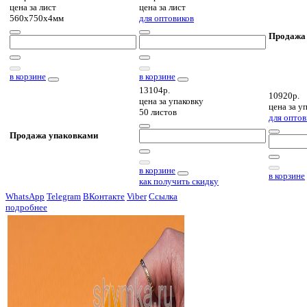
цена за
лист
цена за
лист
560х750х4мм
для оптовиков
Продажа
в корзине
в корзине
13104р.
10920р.
цена за
упаковку
цена за
уп
50 листов
для оптов
Продажа упаковками
в корзине
в корзине
как получить скидку
WhatsApp
Telegram
ВКонтакте
Viber
Ссылка
подробнее