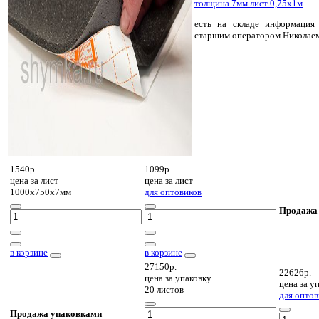
толщина 7мм лист 0,75х1м
есть на складе
информация 
старшим оператором Николае
1540р.
1099р.
цена за
лист
цена за
лист
1000х750х7мм
для оптовиков
Продажа
в корзине
в корзине
27150р.
22626р.
цена за
упаковку
цена за
уп
20 листов
для оптов
Продажа упаковками