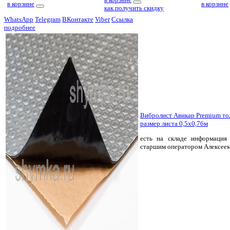
в корзине
в корзине
как получить скидку
WhatsApp
Telegram
ВКонтакте
Viber
Ссылка
подробнее
Вибролист Авикар Premium т
размер листа 0,5х0,76м
есть на складе
информация 
старшим оператором Алексее