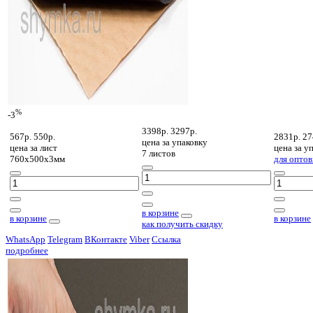
%
-3
3398р.
3297р.
567р.
550р.
2831р.
27
цена за
упаковку
цена за
лист
цена за
уп
7 листов
760х500х3мм
для оптов
в корзине
в корзине
в корзине
как получить скидку
WhatsApp
Telegram
ВКонтакте
Viber
Ссылка
подробнее