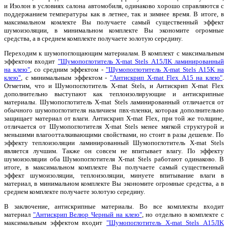
и Изолон в условиях салона автомобиля, одинаково хорошо справляются с
поддержанием температуры как в летнее, так и зимнее время. В итоге, в
максимальном комлекте Вы получаете самый существенный эффект
шумоизоляции, в минимальном комплекте Вы экономите огромные
средства, а в среднем комплекте получаете золотую середину.
Переходим к шумопоглощающим материалам. В комплект с максимальным
эффектом входит
"Шумопоглотитель X-mat Stels А15ЛK ламинированный
на клею"
, со средним эффектом -
"Шумопоглотитель X-mat Stels А15K на
клею"
, с минимальным эффектом -
"Антискрип X-mat Flex А15 на клею"
.
Отметим, что и Шумопоглотитель X-mat Stels, и Антискрип X-mat Flex
дополнительно выступают как теплоизолирующие и антискрипные
материалы. Шумопоглотитель X-mat Stels ламинированный отличается от
обычного шумопоглотителя наличием пвх-пленки, которая дополнительно
защищает материал от влаги. Антискрип X-mat Flex, при той же толщине,
отличается от Шумопоглотителя X-mat Stels менее мягкой структурой и
меньшими влагоотталкивающими свойствами, но стоит в разы дешевле. По
эффекту теплоизоляции ламинированный Шумопоглотитель X-mat Stels
является лучшим. Также он совсем не впитывает влагу. По эффекту
шумоизоляции оба Шумопоглотителя X-mat Stels работают одинаково. В
итоге, в максимальном комплекте Вы получаете самый существенный
эффект шумоизоляции, теплоизоляции, минуете впитывание влаги в
материал, в минимальном комплекте Вы экономите огромные средства, а в
среднем комплекте получаете золотую середину.
В заключение, антискрипные материалы. Во все комплекты входит
материал
"Антискрип Велюр Черный на клею"
, но отдельно в комплекте с
максимальным эффектом входит
"Шумопоглотитель X-mat Stels А15ЛK