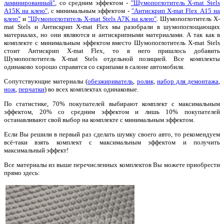
ламинированный"
, со средним эффектом -
"Шумопоглотитель X-mat Stels
А15K на клею"
, с минимальным эффектом -
"Антискрип X-mat Flex А15 на
клею"
и
"Шумопоглотитель X-mat Stels А7K на клею"
. Шумопоглотитель X-
mat Stels и Антискрип X-mat Flex мы разобрали в шумопоглощающих
материалах, но они являются и антискрипными материалами. А так как в
комплекте с минимальным эффектом вместо Шумопоглотитель X-mat Stels
стоит Антискрип X-mat Flex, то в него пришлось добавить
Шумопоглотитель X-mat Stels отдельной позицией. Все комплекты
одинаково хорошо справятся со скрипами в салоне автомобиля.
Сопутствующие материалы (
обезжириватель
,
ролик
,
набор для демонтажа
,
нож
,
перчатки
) во всех комплектах одинаковые.
По статистике, 70% покупателей выбирают комплект с максимальным
эффектом, 20% со средним эффектом и лишь 10% покупателей
останавливают свой выбор на комплекте с минимальным эффектом.
Если Вы решили в первый раз сделать шумку своего авто, то рекомендуем
всё-таки взять комплект с максимальным эффектом и получить
максимальный эффект!
Все материалы из выше перечисленных комплектов Вы можете приобрести
прямо здесь: