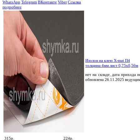
WhatsApp
Telegram
ВКонтакте
Viber
Ссылка
подробнее
Изолон на клею X-mat П4
толщина 4мм лист 0,75х0,56м
нет на складе, дата прихода н
обновлена 26.11.2025 ведущи
315р.
224р.