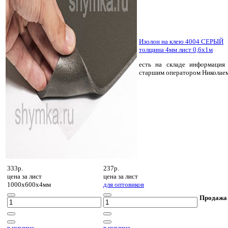
Изолон на клею 4004 СЕРЫЙ
толщина 4мм лист 0,6х1м
есть на складе
информация 
старшим оператором Николае
333р.
237р.
цена за
лист
цена за
лист
1000х600х4мм
для оптовиков
Продажа
в корзине
в корзине