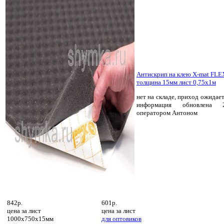
Антискрип на клею X-mat FLE
толщина 15мм лист 0,75х1м
нет на складе, приход ожидает
информация обновлена 2
оператором Антоном
842р.
601р.
цена за
лист
цена за
лист
1000х750х15мм
для оптовиков