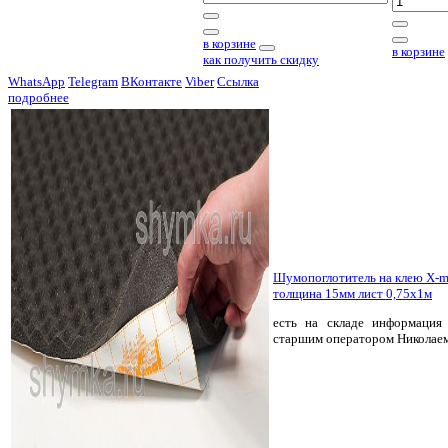
в корзине
в корзине
как получить скидку
WhatsApp
Telegram
ВКонтакте
Viber
Ссылка
подробнее
Шумопоглотитель на клею X-
толщина 15мм лист 0,75х1м
есть на складе
информация 
старшим оператором Николае