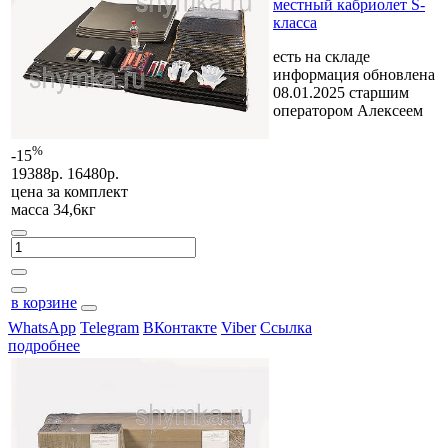
местный кабриолет S-
класса
есть на складе
информация обновлена
08.01.2025 старшим
оператором Алексеем
%
-15
19388р.
16480р.
цена за
комплект
масса 34,6кг
в корзине
WhatsApp
Telegram
ВКонтакте
Viber
Ссылка
подробнее