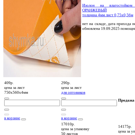
Изолон на влагостойко
ОРАНЖЕВЫЙ
толщина 4мм лист 0,75х0,56м
нет на складе, дата прихода н
обновлена 19.09.2025 помощн
409р.
290р.
цена за
лист
цена за
лист
750х560х4мм
для оптовиков
Продажа
в корзине
в корзине
17010р.
14175р.
цена за
упаковку
цена за
уп
50 листов