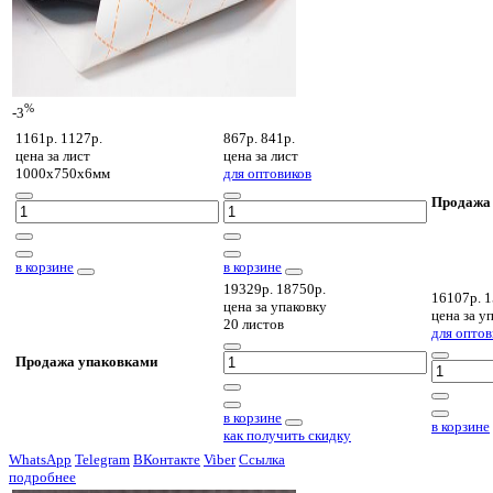
%
-3
1161р.
1127р.
867р.
841р.
цена за
лист
цена за
лист
1000х750х6мм
для оптовиков
Продажа
в корзине
в корзине
19329р.
18750р.
16107р.
1
цена за
упаковку
цена за
уп
20 листов
для оптов
Продажа упаковками
в корзине
в корзине
как получить скидку
WhatsApp
Telegram
ВКонтакте
Viber
Ссылка
подробнее