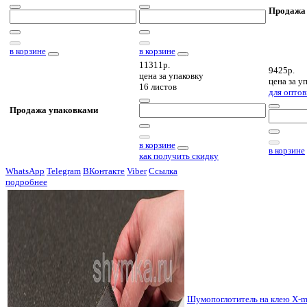
Продажа
в корзине
в корзине
11311р.
9425р.
цена за
упаковку
цена за
уп
16 листов
для оптов
Продажа упаковками
в корзине
в корзине
как получить скидку
WhatsApp
Telegram
ВКонтакте
Viber
Ссылка
подробнее
Шумопоглотитель на клею X-m