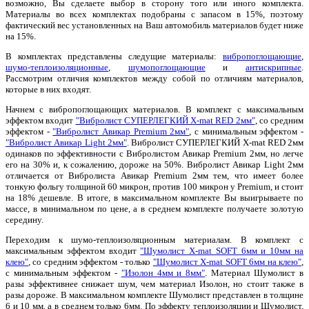
возможно, Вы сделаете выбор в сторону того или иного комплекта.
Материалы во всех комплектах подобраны с запасом в 15%, поэтому
фактический вес установленных на Ваш автомобиль материалов будет ниже
на 15%.
В комплектах представлены следущие материалы:
вибропоглощающие
,
шумо-теплоизоляционные
,
шумопоглощающие
и
антискрипные
.
Рассмотрим отличия комплектов между собой по отличиям материалов,
которые в них входят.
Начнем с вибропоглощающих материалов. В комплект с максимальным
эффектом входит
"Вибролист СУПЕРЛЕГКИЙ X-mat RED 2мм"
, со средним
эффектом -
"Вибролист Авикар Premium 2мм"
, с минимальным эффектом -
"Вибролист Авикар Light 2мм"
. Вибролист СУПЕРЛЕГКИЙ X-mat RED 2мм
одинаков по эффективности с Вибролистом Авикар Premium 2мм, но легче
его на 30% и, к сожалению, дороже на 50%. Вибролист Авикар Light 2мм
отличается от Вибролиста Авикар Premium 2мм тем, что имеет более
тонкую фольгу толщиной 60 микрон, против 100 микрон у Premium, и стоит
на 18% дешевле. В итоге, в максимальном комплекте Вы выигрываете по
массе, в минимальном по цене, а в среднем комплекте получаете золотую
середину.
Переходим к шумо-теплоизоляционным материалам. В комплект с
максимальным эффектом входит
"Шумолист X-mat SOFT 6мм и 10мм на
клею"
, со средним эффектом - только
"Шумолист X-mat SOFT 6мм на клею"
,
с минимальным эффектом -
"Изолон 4мм и 8мм"
. Материал Шумолист в
разы эффективнее снижает шум, чем материал Изолон, но стоит также в
разы дороже. В максимальном комплекте Шумолист представлен в толщине
6 и 10 мм, а в среднем только 6мм. По эффекту теплоизоляции и Шумолист,