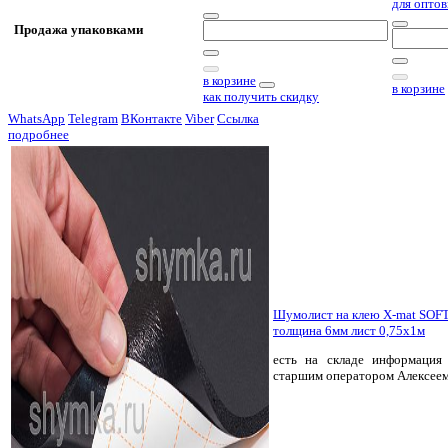
для оптов
Продажа упаковками
в корзине
в корзине
как получить скидку
WhatsApp
Telegram
ВКонтакте
Viber
Ссылка
подробнее
Шумолист на клею X-mat SOFT
толщина 6мм лист 0,75х1м
есть на складе
информация 
старшим оператором Алексее