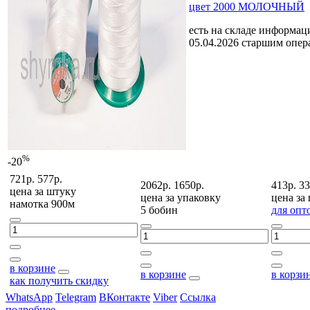
цвет 2000 МОЛОЧНЫЙ
есть на складе
информаци
05.04.2026 старшим опе
%
-20
721р.
577р.
2062р.
1650р.
413р.
33
цена за
штуку
цена за
упаковку
цена за
намотка 900м
5 бобин
для опт
в корзине
в корзине
в корзи
как получить скидку
WhatsApp
Telegram
ВКонтакте
Viber
Ссылка
подробнее