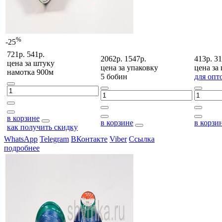
%
-25
721р.
541р.
2062р.
1547р.
413р.
31
цена за
штуку
цена за
упаковку
цена за
намотка 900м
5 бобин
для опт
в корзине
в корзине
в корзи
как получить скидку
WhatsApp
Telegram
ВКонтакте
Viber
Ссылка
подробнее