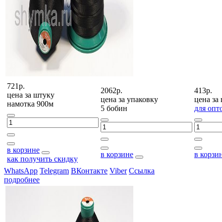
721р.
2062р.
413р.
цена за
штуку
цена за
упаковку
цена за
намотка 900м
5 бобин
для опт
в корзине
в корзине
в корзи
как получить скидку
WhatsApp
Telegram
ВКонтакте
Viber
Ссылка
подробнее