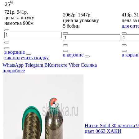
%
-25
721р.
541р.
2062р.
1547р.
413р.
31
цена за
штуку
цена за
упаковку
цена за
намотка 900м
5 бобин
для опт
в корзине
в корзине
в корзи
как получить скидку
WhatsApp
Telegram
ВКонтакте
Viber
Ссылка
подробнее
Нитки Solid 30 намотка 
цвет 0663 ХАКИ