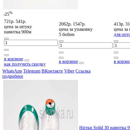
%
-25
721р.
541р.
2062р.
1547р.
413р.
31
цена за
штуку
цена за
упаковку
цена за
намотка 900м
5 бобин
для опт
в корзине
в корзине
в корзи
как получить скидку
WhatsApp
Telegram
ВКонтакте
Viber
Ссылка
подробнее
Нитки Solid 30 намотка 