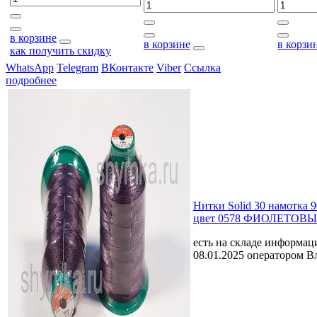
в корзине
в корзине
в корзи
как получить скидку
WhatsApp
Telegram
ВКонтакте
Viber
Ссылка
подробнее
Нитки Solid 30 намотка 
цвет 0578 ФИОЛЕТОВ
есть на складе
информаци
08.01.2025 оператором В