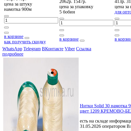
2062р.
1547р.
413р.
31
цена за
штуку
цена за
упаковку
цена за
намотка 900м
5 бобин
для опт
в корзине
в корзине
в корзи
как получить скидку
WhatsApp
Telegram
ВКонтакте
Viber
Ссылка
подробнее
Нитки Solid 30 намотка 
цвет 1209 КРЕМОВО-
есть на складе
информаци
31.05.2026 оператором В