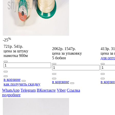
%
-25
721р.
541р.
2062р.
1547р.
413р.
31
цена за
штуку
цена за
упаковку
цена за
намотка 900м
5 бобин
для опт
в корзине
в корзине
в корзи
как получить скидку
WhatsApp
Telegram
ВКонтакте
Viber
Ссылка
подробнее