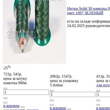
Нитки Solid 30 намотка 
цвет 1097 ЗЕЛЕНЫЙ
есть на складе
информаци
24.02.2025 руководителе
%
-25
721р.
541р.
2062р.
1547р.
413р.
31
цена за
штуку
цена за
упаковку
цена за
намотка 900м
5 бобин
для опт
в корзине
в корзине
в корзи