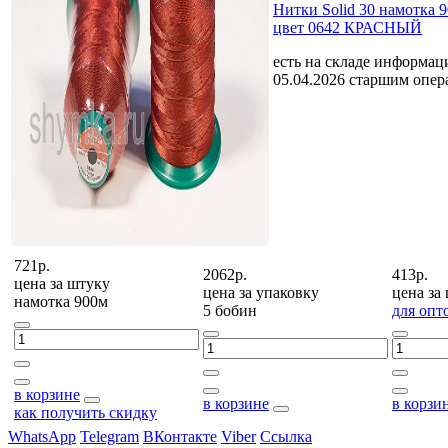
Нитки Solid 30 намотка 
цвет 0642 КРАСНЫЙ
есть на складе
информаци
05.04.2026 старшим опе
721р.
2062р.
413р.
цена за
штуку
цена за
упаковку
цена за
намотка 900м
5 бобин
для опт
в корзине
в корзине
в корзи
как получить скидку
WhatsApp
Telegram
ВКонтакте
Viber
Ссылка