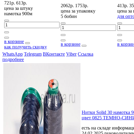
721р.
613р.
2062р.
1753р.
413р.
35
цена за
штуку
цена за
упаковку
цена за
намотка 900м
5 бобин
для опт
в корзине
в корзине
в корзи
как получить скидку
WhatsApp
Telegram
ВКонтакте
Viber
Ссылка
подробнее
Нитки Solid 30 намотка 
цвет 0825 ТЕМНО-СИН
есть на складе
информаци
24.02.2025 руководителе