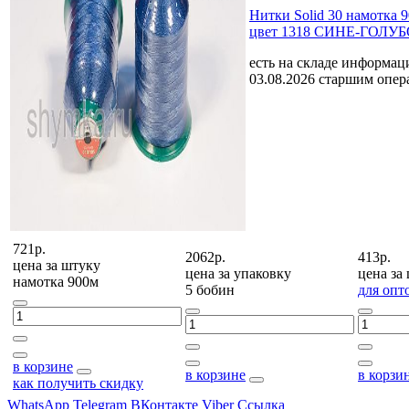
Нитки Solid 30 намотка 
цвет 1318 СИНЕ-ГОЛУ
есть на складе
информаци
03.08.2026 старшим опе
721р.
2062р.
413р.
цена за
штуку
цена за
упаковку
цена за
намотка 900м
5 бобин
для опт
в корзине
в корзине
в корзи
как получить скидку
WhatsApp
Telegram
ВКонтакте
Viber
Ссылка