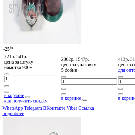
%
-25
721р.
541р.
2062р.
1547р.
413р.
31
цена за
штуку
цена за
упаковку
цена за
намотка 900м
5 бобин
для опт
в корзине
в корзине
в корзи
как получить скидку
WhatsApp
Telegram
ВКонтакте
Viber
Ссылка
подробнее