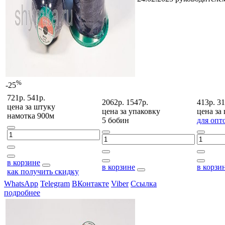
%
-25
721р.
541р.
2062р.
1547р.
413р.
31
цена за
штуку
цена за
упаковку
цена за
намотка 900м
5 бобин
для опт
в корзине
в корзине
в корзи
как получить скидку
WhatsApp
Telegram
ВКонтакте
Viber
Ссылка
подробнее