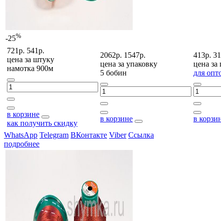
%
-25
721р.
541р.
2062р.
1547р.
413р.
31
цена за
штуку
цена за
упаковку
цена за
намотка 900м
5 бобин
для опт
в корзине
в корзине
в корзи
как получить скидку
WhatsApp
Telegram
ВКонтакте
Viber
Ссылка
подробнее