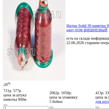
Нитки Solid 30 намотка 
цвет 0106 ВИШНЕВЫЙ
есть на складе
информаци
22.06.2026 старшим опе
%
-20
721р.
577р.
2062р.
1650р.
413р.
33
цена за
штуку
цена за
упаковку
цена за
намотка 900м
5 бобин
для опт