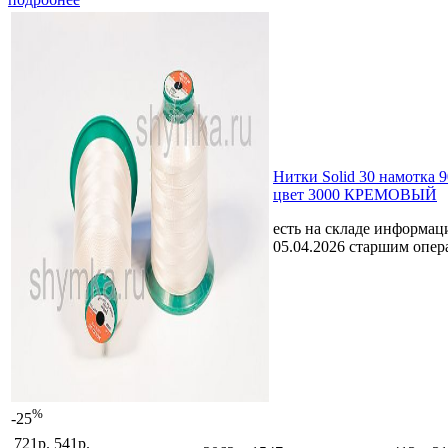
Нитки Solid 30 намотка 
цвет 3000 КРЕМОВЫЙ
есть на складе
информаци
05.04.2026 старшим опе
%
-25
721р.
541р.