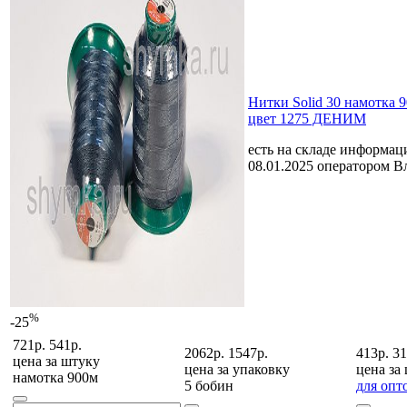
Нитки Solid 30 намотка 
цвет 1275 ДЕНИМ
есть на складе
информаци
08.01.2025 оператором В
%
-25
721р.
541р.
2062р.
1547р.
413р.
31
цена за
штуку
цена за
упаковку
цена за
намотка 900м
5 бобин
для опт