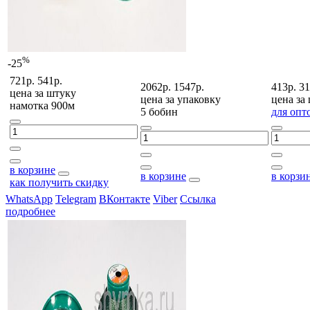
%
-25
721р.
541р.
2062р.
1547р.
413р.
31
цена за
штуку
цена за
упаковку
цена за
намотка 900м
5 бобин
для опт
в корзине
в корзине
в корзи
как получить скидку
WhatsApp
Telegram
ВКонтакте
Viber
Ссылка
подробнее