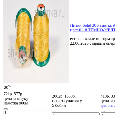
Нитки Solid 30 намотка 
цвет 0118 ТЕМНО-ЖЕ
есть на складе
информаци
22.06.2026 старшим опе
%
-20
721р.
577р.
2062р.
1650р.
413р.
33
цена за
штуку
цена за
упаковку
цена за
намотка 900м
5 бобин
для опт