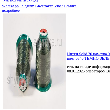
как получить скидку
WhatsApp
Telegram
ВКонтакте
Viber
Ссылка
подробнее
Нитки Solid 30 намотка 
цвет 0846 ТЕМНО-ЗЕЛ
есть на складе
информаци
08.01.2025 оператором В