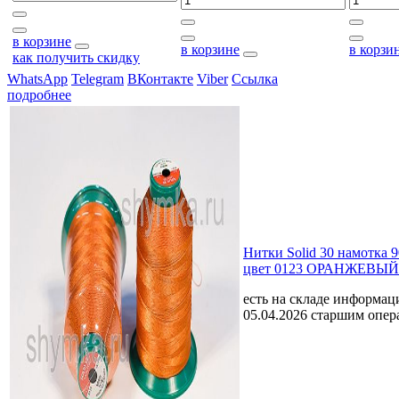
в корзине
в корзине
в корзи
как получить скидку
WhatsApp
Telegram
ВКонтакте
Viber
Ссылка
подробнее
Нитки Solid 30 намотка 
цвет 0123 ОРАНЖЕВЫЙ
есть на складе
информаци
05.04.2026 старшим опе