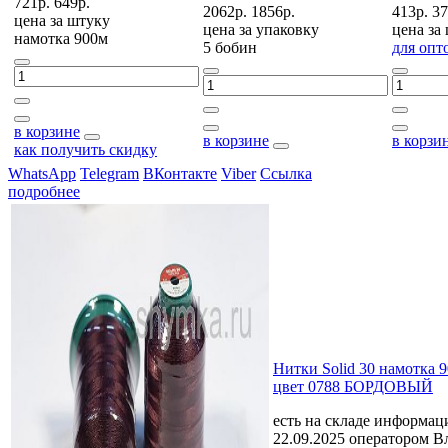
721р.
649р.
2062р.
1856р.
413р.
37
цена за
штуку
цена за
упаковку
цена за
намотка 900м
5 бобин
для опт
в корзине
в корзине
в корзи
как получить скидку
WhatsApp
Telegram
ВКонтакте
Viber
Ссылка
подробнее
Нитки Solid 30 намотка 
цвет 0788 БОРДОВЫЙ
есть на складе
информаци
22.09.2025 оператором В