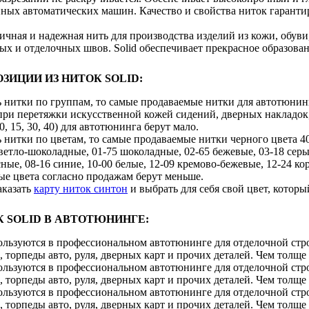
ных автоматических машин. Качество и свойства ниток гаранти
мичная и надежная нить для производства изделий из кожи, обув
ых и отделочных швов. Solid обеспечивает прекрасное образова
ЗИЦИИ ИЗ НИТОК SOLID:
 нитки по группам, то самые продаваемые нитки для автотюнинга
при перетяжки искусственной кожей сидений, дверных накладок,
, 15, 30, 40) для автотюнинга берут мало.
 нитки по цветам, то самые продаваемые нитки черного цвета 4
ветло-шоколадные, 01-75 шоколадные, 02-65 бежевые, 03-18 серые
сные, 08-16 синие, 10-00 белые, 12-09 кремово-бежевые, 12-24 к
ые цвета согласно продажам берут меньше.
аказать
карту ниток синтон
и выбрать для себя свой цвет, которы
 SOLID В АВТОТЮНИНГЕ:
ользуются в профессиональном автотюнинге для отделочной стро
 торпеды авто, руля, дверных карт и прочих деталей. Чем толще б
ользуются в профессиональном автотюнинге для отделочной стро
 торпеды авто, руля, дверных карт и прочих деталей. Чем толще б
ользуются в профессиональном автотюнинге для отделочной стро
 торпеды авто, руля, дверных карт и прочих деталей. Чем толще б