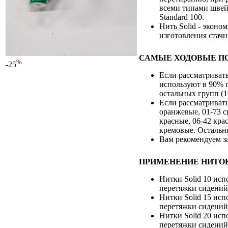
всеми типами швей
Standard 100.
Нить Solid - эконо
изготовления стачн
САМЫЕ ХОДОВЫЕ ПО
%
-25
Если рассматривать
используют в 90% 
остальных групп (10
Если рассматривать
оранжевые, 01-73 с
красные, 06-42 кра
кремовые. Остальн
Вам рекомендуем з
ПРИМЕНЕНИЕ НИТОК
Нитки Solid 10 исп
перетяжки сидений,
Нитки Solid 15 исп
перетяжки сидений,
Нитки Solid 20 исп
перетяжки сидений,