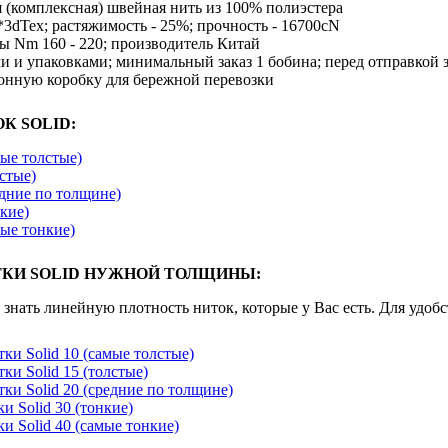
 (комплексная) швейная нить из 100% полиэстера
*3dTex; растяжимость - 25%; прочность - 16700cN
ы Nm 160 - 220; производитель Китай
и и упаковками; минимальный заказ 1 бобина; перед отправкой
онную коробку для бережной перевозки
К SOLID:
мые толстые)
лстые)
едние по толщине)
нкие)
мые тонкие)
ТКИ SOLID НУЖНОЙ ТОЛЩИНЫ:
 знать линейную плотность ниток, которые у Вас есть. Для удо
ки Solid 10 (самые толстые)
ки Solid 15 (толстые)
ки Solid 20 (средние по толщине)
и Solid 30 (тонкие)
и Solid 40 (самые тонкие)