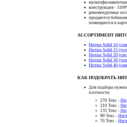
мультифиламентная
конструкция - 1109
рекомендуемые игл
продаются бобинам
помещаются в карт
АССОРТИМЕНТ НИТО
Нитки Solid 10 (са
Нитки Solid 15 (то
Нитки Solid 20 (ср
Нитки Solid 30 (то
Нитки Solid 40 (са
КАК ПОДОБРАТЬ НИ
Для подбора нужно
плотности:
270 Текс -
Нит
210 Текс -
Нит
135 Текс -
Нит
90 Текс -
Нитк
70 Текс -
Нитк