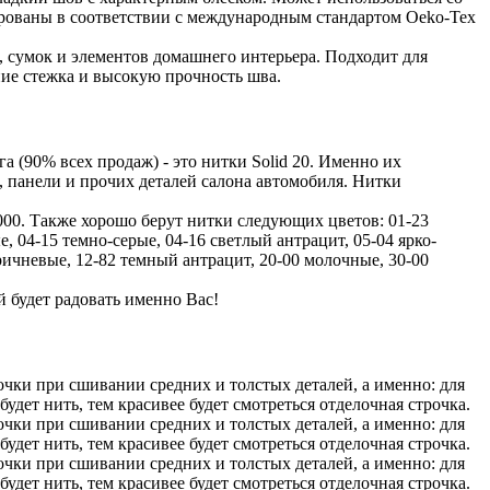
рованы в соответствии с международным стандартом Oeko-Tex
и, сумок и элементов домашнего интерьера. Подходит для
ние стежка и высокую прочность шва.
 (90% всех продаж) - это нитки Solid 20. Именно их
 панели и прочих деталей салона автомобиля. Нитки
000. Также хорошо берут нитки следующих цветов: 01-23
, 04-15 темно-серые, 04-16 светлый антрацит, 05-04 ярко-
оричневые, 12-82 темный антрацит, 20-00 молочные, 30-00
й будет радовать именно Вас!
чки при сшивании средних и толстых деталей, а именно: для
удет нить, тем красивее будет смотреться отделочная строчка.
чки при сшивании средних и толстых деталей, а именно: для
удет нить, тем красивее будет смотреться отделочная строчка.
чки при сшивании средних и толстых деталей, а именно: для
удет нить, тем красивее будет смотреться отделочная строчка.