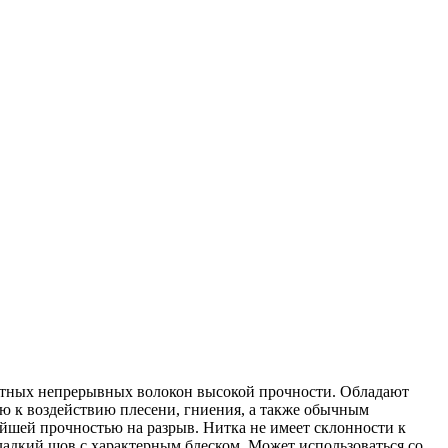
ентных непрерывных волокон высокой прочности. Обладают
ю к воздействию плесени, гниения, а также обычным
йшей прочностью на разрыв. Нитка не имеет склонности к
ладкий шов с характерным блеском. Может использоваться со