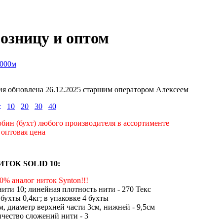
розницу и оптом
1000м
я обновлена 26.12.2025 старшим оператором Алексеем
м:
10
20
30
40
бин (бухт) любого производителя в ассортименте
 оптовая цена
ТОК SOLID 10:
00% аналог ниток Synton!!!
ити 10; линейная плотность нити - 270 Текс
бухты 0,4кг; в упаковке 4 бухты
м, диаметр верхней части 3см, нижней - 9,5см
ичество сложений нити - 3