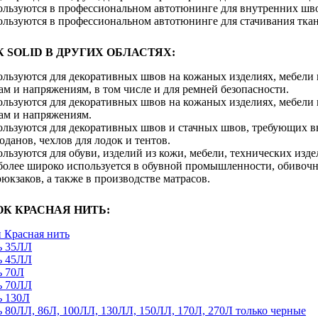
пользуются в профессиональном автотюнинге для внутренних шво
ользуются в профессиональном автотюнинге для стачивания ткан
SOLID В ДРУГИХ ОБЛАСТЯХ:
ользуются для декоративных швов на кожаных изделиях, мебели 
м и напряжениям, в том числе и для ремней безопасности.
ользуются для декоративных швов на кожаных изделиях, мебели 
ам и напряжениям.
пользуются для декоративных швов и стачных швов, требующих в
оданов, чехлов для лодок и тентов.
ользуются для обуви, изделий из кожи, мебели, технических изде
иболее широко используется в обувной промышленности, обивочн
юкзаков, а также в производстве матрасов.
К КРАСНАЯ НИТЬ:
 Красная нить
ь 35ЛЛ
ь 45ЛЛ
ь 70Л
ь 70ЛЛ
ь 130Л
ь 80ЛЛ, 86Л, 100ЛЛ, 130ЛЛ, 150ЛЛ, 170Л, 270Л только черные