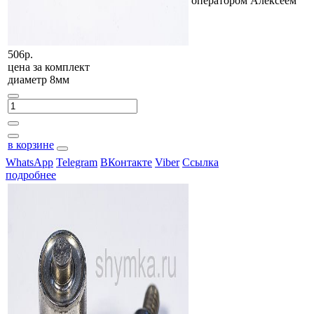
оператором Алексеем
506р.
цена за
комплект
диаметр 8мм
в корзине
WhatsApp
Telegram
ВКонтакте
Viber
Ссылка
подробнее