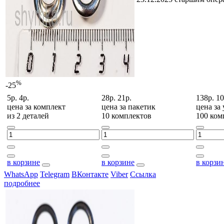
%
-25
5р.
4р.
28р.
21р.
138р.
10
цена за
комплект
цена за
пакетик
цена за
из 2 деталей
10 комплектов
100 ком
в корзине
в корзине
в корзи
WhatsApp
Telegram
ВКонтакте
Viber
Ссылка
подробнее