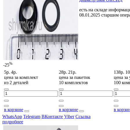
есть на складе
информаци
08.01.2025 старшим опе
%
-25
5р.
4р.
28р.
21р.
138р.
10
цена за
комплект
цена за
пакетик
цена за
из 2 деталей
10 комплектов
100 ком
в корзине
в корзине
в корзи
WhatsApp
Telegram
ВКонтакте
Viber
Ссылка
подробнее