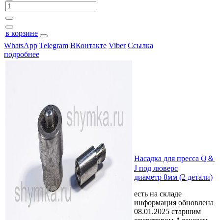
в корзине
WhatsApp
Telegram
ВКонтакте
Viber
Ссылка
подробнее
Насадка для пресса Q＆
J под люверс
диаметр 8мм (2 детали)
есть на складе
информация обновлена
08.01.2025 старшим