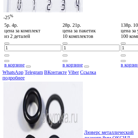
%
-25
5р.
4р.
28р.
21р.
138р.
10
цена за
комплект
цена за
пакетик
цена за
из 2 деталей
10 комплектов
100 ком
в корзине
в корзине
в корзи
WhatsApp
Telegram
ВКонтакте
Viber
Ссылка
подробнее
Люверс металлический
диаметр 8мм ОКСИД