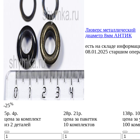
Люверс металлический
диаметр 8мм АНТИК
есть на складе
информаци
08.01.2025 старшим опе
%
-25
5р.
4р.
28р.
21р.
138р.
10
цена за
комплект
цена за
пакетик
цена за
из 2 деталей
10 комплектов
100 ком