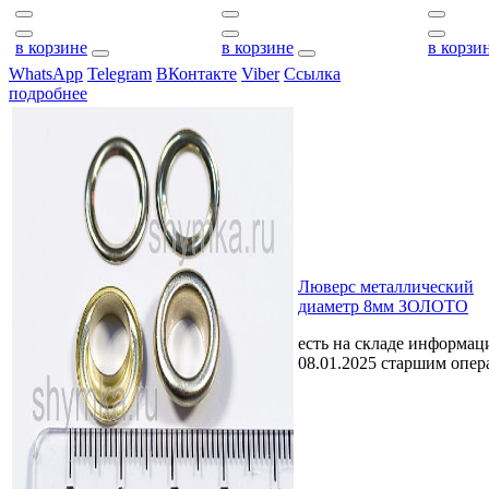
в корзине
в корзине
в корзи
WhatsApp
Telegram
ВКонтакте
Viber
Ссылка
подробнее
Люверс металлический
диаметр 8мм ЗОЛОТО
есть на складе
информаци
08.01.2025 старшим опе