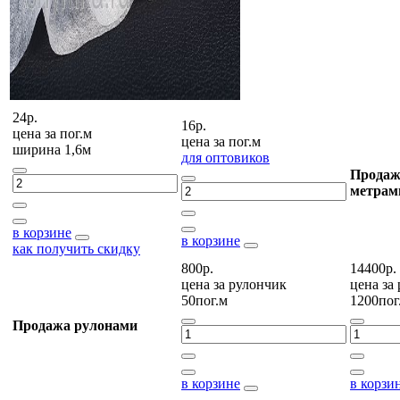
24р.
16р.
цена за
пог.м
цена за
пог.м
ширина 1,6м
для оптовиков
Продаж
метрам
в корзине
в корзине
как получить скидку
800р.
14400р.
цена за
рулончик
цена за
50пог.м
1200пог
Продажа рулонами
в корзине
в корзи