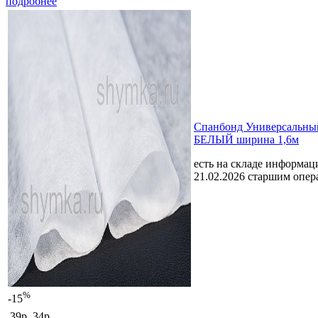
подробнее
Спанбонд Универсальный
БЕЛЫЙ ширина 1,6м
есть на складе
информаци
21.02.2026 старшим опе
%
-15
39р.
34р.