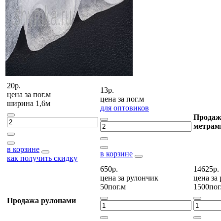
20р.
13р.
цена за
пог.м
цена за
пог.м
ширина 1,6м
для оптовиков
Продаж
метрам
в корзине
в корзине
как получить скидку
650р.
14625р.
цена за
рулончик
цена за
50пог.м
1500пог
Продажа рулонами