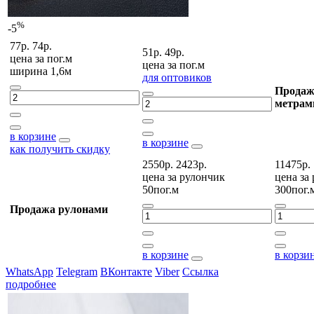
%
-5
77р.
74р.
51р.
49р.
цена за
пог.м
цена за
пог.м
ширина 1,6м
для оптовиков
Продаж
метрам
в корзине
в корзине
как получить скидку
2550р.
2423р.
11475р.
цена за
рулончик
цена за
50пог.м
300пог.
Продажа рулонами
в корзине
в корзи
WhatsApp
Telegram
ВКонтакте
Viber
Ссылка
подробнее