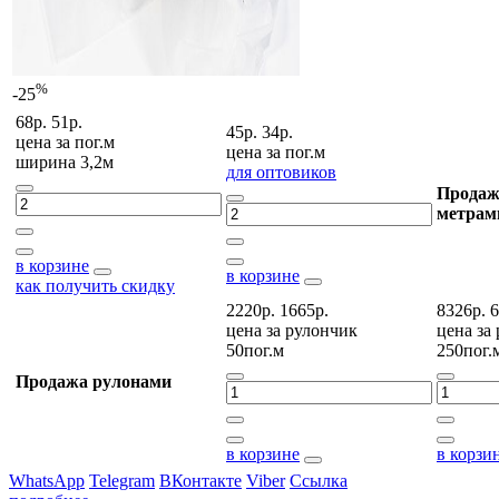
%
-25
68р.
51р.
45р.
34р.
цена за
пог.м
цена за
пог.м
ширина 3,2м
для оптовиков
Продаж
метрам
в корзине
в корзине
как получить скидку
2220р.
1665р.
8326р.
6
цена за
рулончик
цена за
50пог.м
250пог.
Продажа рулонами
в корзине
в корзи
WhatsApp
Telegram
ВКонтакте
Viber
Ссылка