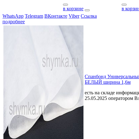
в корзине
в корзи
WhatsApp
Telegram
ВКонтакте
Viber
Ссылка
подробнее
Спанбонд Универсальный
БЕЛЫЙ ширина 1,6м
есть на складе
информаци
25.05.2025 оператором В