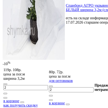
Спанбонд АГРО укрывно
БЕЛЫЙ ширина 3,2м (сл
есть на складе
информаци
17.07.2026 старшим опе
%
-10
119р.
108р.
80р.
72р.
цена за
пог.м
цена за
пог.м
ширина 3,2м
для оптовиков
Продаж
метрам
в корзине
в корзине
как получить скидку