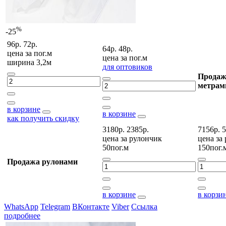
%
-25
96р.
72р.
64р.
48р.
цена за
пог.м
цена за
пог.м
ширина 3,2м
для оптовиков
Продаж
метрам
в корзине
в корзине
как получить скидку
3180р.
2385р.
7156р.
5
цена за
рулончик
цена за
50пог.м
150пог.
Продажа рулонами
в корзине
в корзи
WhatsApp
Telegram
ВКонтакте
Viber
Ссылка
подробнее