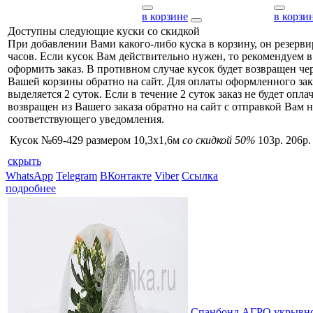
в корзине
в корзи
Доступны следующие куски со скидкой
При добавлении Вами какого-либо куска в корзину, он резерви
часов. Если кусок Вам действительно нужен, то рекомендуем в
оформить заказ. В противном случае кусок будет возвращен чер
Вашей корзины обратно на сайт. Для оплаты оформленного зак
выделяется 2 суток. Если в течение 2 суток заказ не будет оплач
возвращен из Вашего заказа обратно на сайт с отправкой Вам н
соответствующего уведомления.
Кусок №69-429 размером 10,3x1,6м
со скидкой 50%
103р.
206р.
скрыть
WhatsApp
Telegram
ВКонтакте
Viber
Ссылка
подробнее
Спанбонд АГРО укрывно