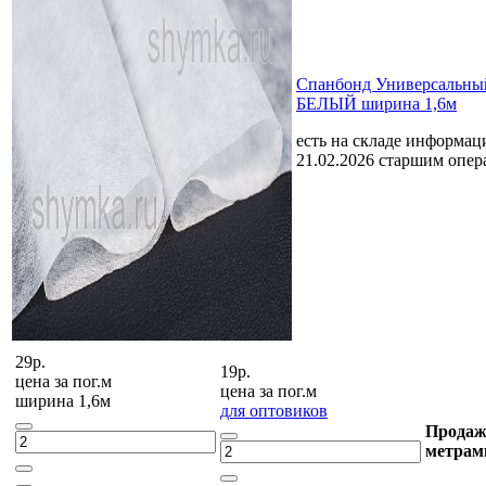
Спанбонд Универсальный
БЕЛЫЙ ширина 1,6м
есть на складе
информаци
21.02.2026 старшим опе
29р.
19р.
цена за
пог.м
цена за
пог.м
ширина 1,6м
для оптовиков
Продаж
метрам