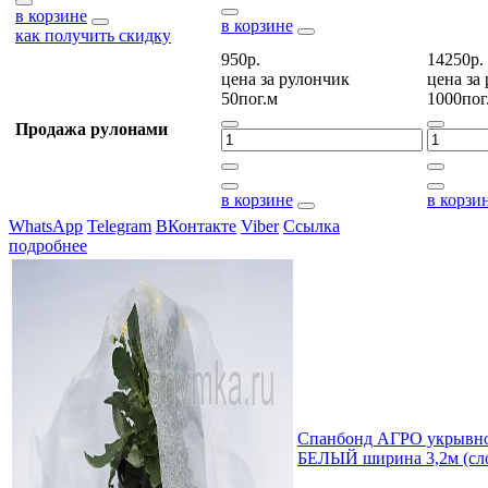
в корзине
в корзине
как получить скидку
950р.
14250р.
цена за
рулончик
цена за
50пог.м
1000пог
Продажа рулонами
в корзине
в корзи
WhatsApp
Telegram
ВКонтакте
Viber
Ссылка
подробнее
Спанбонд АГРО укрывно
БЕЛЫЙ ширина 3,2м (сл