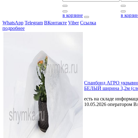
в корзине
в корзи
WhatsApp
Telegram
ВКонтакте
Viber
Ссылка
подробнее
Спанбонд АГРО укрывно
БЕЛЫЙ ширина 3,2м (сл
есть на складе
информаци
10.05.2026 оператором В