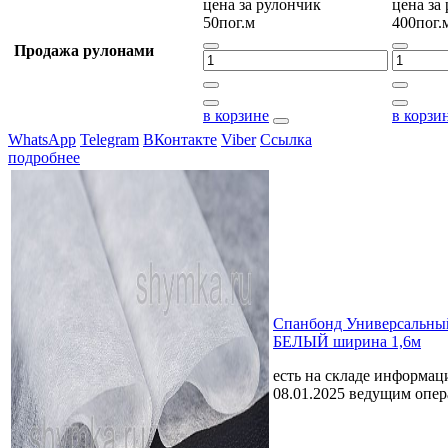
цена за
рулончик
цена за
50пог.м
400пог.
Продажа рулонами
в корзине
в корзи
WhatsApp
Telegram
ВКонтакте
Viber
Ссылка
подробнее
Спанбонд Универсальный
БЕЛЫЙ ширина 1,6м
есть на складе
информаци
08.01.2025 ведущим опе