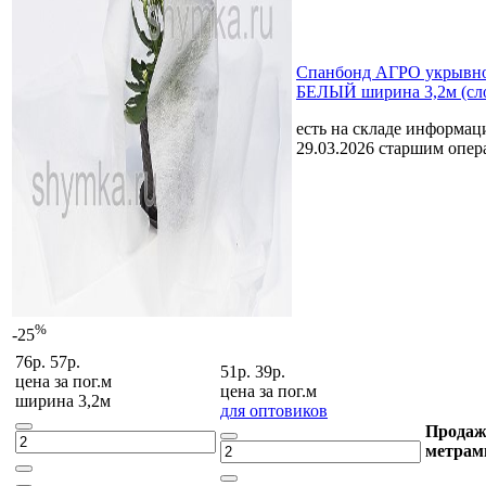
Спанбонд АГРО укрывно
БЕЛЫЙ ширина 3,2м (сл
есть на складе
информаци
29.03.2026 старшим опе
%
-25
76р.
57р.
51р.
39р.
цена за
пог.м
цена за
пог.м
ширина 3,2м
для оптовиков
Продаж
метрам