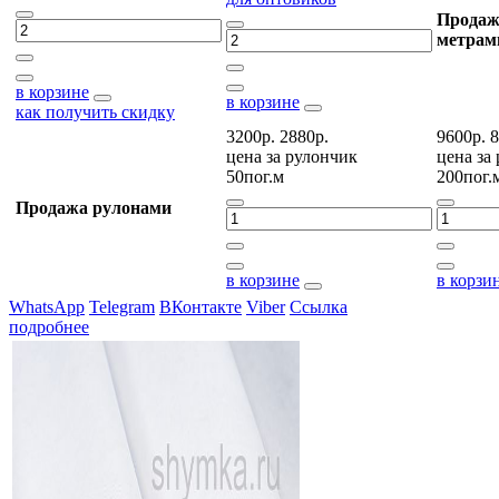
Продаж
метрам
в корзине
в корзине
как получить скидку
3200р.
2880р.
9600р.
8
цена за
рулончик
цена за
50пог.м
200пог.
Продажа рулонами
в корзине
в корзи
WhatsApp
Telegram
ВКонтакте
Viber
Ссылка
подробнее