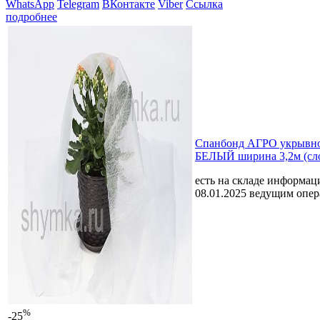
WhatsApp
Telegram
ВКонтакте
Viber
Ссылка
подробнее
Спанбонд АГРО укрывно
БЕЛЫЙ ширина 3,2м (сл
есть на складе
информаци
08.01.2025 ведущим опе
%
-25