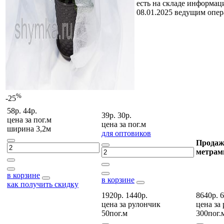
есть на складе
информаци
08.01.2025 ведущим опе
%
-25
58р.
44р.
39р.
30р.
цена за
пог.м
цена за
пог.м
ширина 3,2м
для оптовиков
Продаж
метрам
в корзине
в корзине
как получить скидку
1920р.
1440р.
8640р.
6
цена за
рулончик
цена за
50пог.м
300пог.