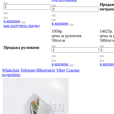
Продаж
метрам
в корзине
в корзине
как получить скидку
1950р.
14625р.
цена за
рулончик
цена за
50пог.м
500пог.
Продажа рулонами
в корзине
в корзи
WhatsApp
Telegram
ВКонтакте
Viber
Ссылка
подробнее