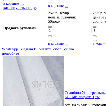
в корзине
в корзине
как получить скидку
2520р.
1890р.
7560р.
5
цена за
рулончик
цена за
50пог.м
200пог.
Продажа рулонами
в корзине
в корзи
WhatsApp
Telegram
ВКонтакте
Viber
Ссылка
подробнее
Спанбонд Универсальный
БЕЛЫЙ ширина 1,6м
есть на складе
информаци