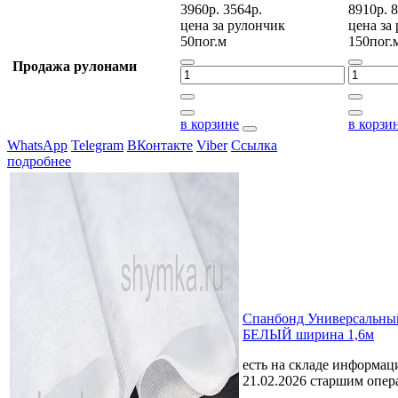
3960р.
3564р.
8910р.
8
цена за
рулончик
цена за
50пог.м
150пог.
Продажа рулонами
в корзине
в корзи
WhatsApp
Telegram
ВКонтакте
Viber
Ссылка
подробнее
Спанбонд Универсальный
БЕЛЫЙ ширина 1,6м
есть на складе
информаци
21.02.2026 старшим опе