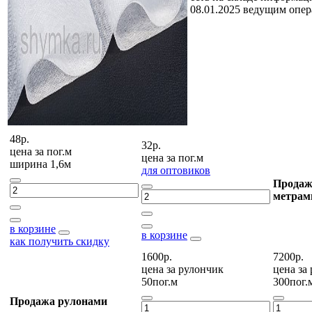
08.01.2025 ведущим опе
48р.
32р.
цена за
пог.м
цена за
пог.м
ширина 1,6м
для оптовиков
Продаж
метрам
в корзине
в корзине
как получить скидку
1600р.
7200р.
цена за
рулончик
цена за
50пог.м
300пог.
Продажа рулонами