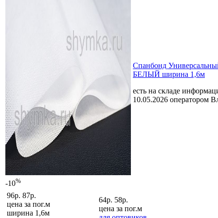
Спанбонд Универсальный
БЕЛЫЙ ширина 1,6м
есть на складе
информаци
10.05.2026 оператором В
%
-10
96р.
87р.
64р.
58р.
цена за
пог.м
цена за
пог.м
ширина 1,6м
для оптовиков