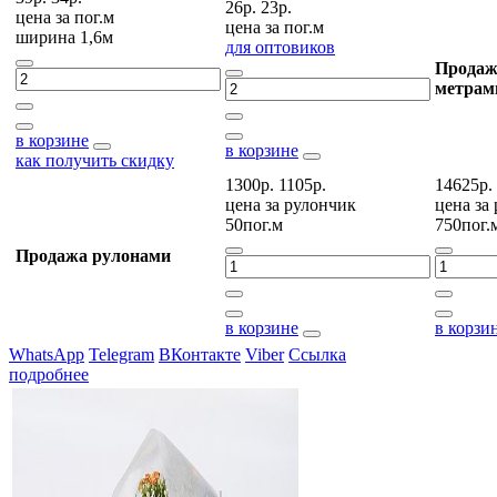
26р.
23р.
цена за
пог.м
цена за
пог.м
ширина 1,6м
для оптовиков
Продаж
метрам
в корзине
в корзине
как получить скидку
1300р.
1105р.
14625р.
цена за
рулончик
цена за
50пог.м
750пог.
Продажа рулонами
в корзине
в корзи
WhatsApp
Telegram
ВКонтакте
Viber
Ссылка
подробнее