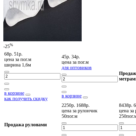
%
-25
68р.
51р.
45р.
34р.
цена за
пог.м
цена за
пог.м
ширина 1,6м
для оптовиков
Продаж
метрам
в корзине
в корзине
как получить скидку
2250р.
1688р.
8438р.
6
цена за
рулончик
цена за
50пог.м
250пог.
Продажа рулонами