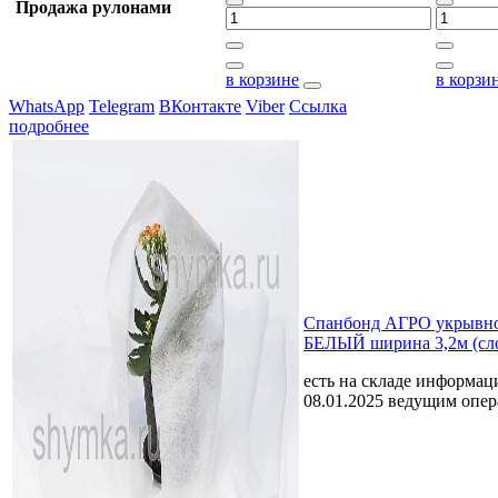
Продажа рулонами
в корзине
в корзи
WhatsApp
Telegram
ВКонтакте
Viber
Ссылка
подробнее
Спанбонд АГРО укрывно
БЕЛЫЙ ширина 3,2м (сл
есть на складе
информаци
08.01.2025 ведущим опе