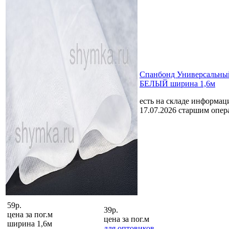
Спанбонд Универсальный
БЕЛЫЙ ширина 1,6м
есть на складе
информаци
17.07.2026 старшим опе
59р.
39р.
цена за
пог.м
цена за
пог.м
ширина 1,6м
для оптовиков