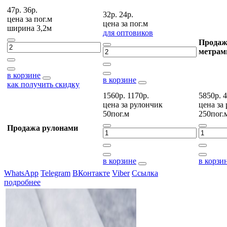
47р.
36р.
32р.
24р.
цена за
пог.м
цена за
пог.м
ширина 3,2м
для оптовиков
Продаж
метрам
в корзине
в корзине
как получить скидку
1560р.
1170р.
5850р.
4
цена за
рулончик
цена за
50пог.м
250пог.
Продажа рулонами
в корзине
в корзи
WhatsApp
Telegram
ВКонтакте
Viber
Ссылка
подробнее