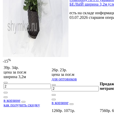
БЕЛЫЙ ширина 3,2м (сл
есть на складе
информаци
03.07.2026 старшим опе
%
-15
39р.
34р.
26р.
23р.
цена за
пог.м
цена за
пог.м
ширина 3,2м
для оптовиков
Продаж
метрам
в корзине
в корзине
как получить скидку
1260р.
1071р.
7560р.
6