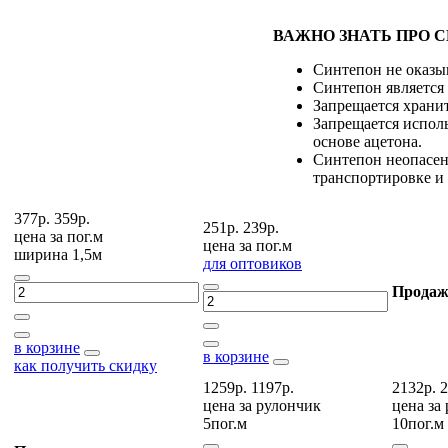
ВАЖНО ЗНАТЬ ПРО 
Синтепон не оказы
Синтепон является
Запрещается храни
Запрещается исполь
основе ацетона.
Синтепон неопасен
транспортировке и
377р.
359р.
251р.
239р.
цена за
пог.м
цена за
пог.м
ширина 1,5м
для оптовиков
Продаж
в корзине
в корзине
как получить скидку
1259р.
1197р.
2132р.
2
цена за
рулончик
цена за
5пог.м
10пог.м