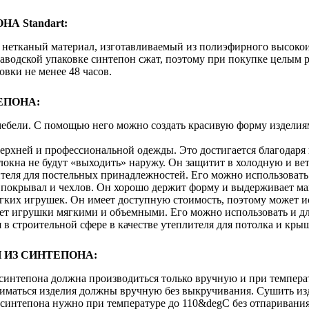
А Standart:
 - нетканый материал, изготавливаемый из полиэфирного высок
одской упаковке синтепон сжат, поэтому при покупке целым р
овки не менее 48 часов.
ЕПОНА:
ебели. С помощью него можно создать красивую форму изделиям
верхней и профессиональной одежды. Это достигается благодаря
олокна не будут «выходить» наружу. Он защитит в холодную и ве
теля для постельных принадлежностей. Его можно использовать 
я покрывал и чехлов. Он хорошо держит форму и выдерживает м
гких игрушек. Он имеет доступную стоимость, поэтому может ис
ает игрушки мягкими и объемными. Его можно использовать и дл
 в строительной сфере в качестве утеплителя для потолка и кр
 ИЗ СИНТЕПОНА:
 синтепона должна производиться только вручную и при темпера
иматься изделия должны вручную без выкручивания. Сушить изд
 синтепона нужно при температуре до 110&degC без отпаривания