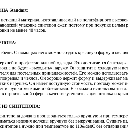
А Standart:
 - нетканый материал, изготавливаемый из полиэфирного высок
одской упаковке синтепон сжат, поэтому при покупке целым р
овки не менее 48 часов.
ЕПОНА:
ебели. С помощью него можно создать красивую форму изделиям
верхней и профессиональной одежды. Это достигается благодаря
олокна не будут «выходить» наружу. Он защитит в холодную и ве
теля для постельных принадлежностей. Его можно использовать 
я покрывал и чехлов. Он хорошо держит форму и выдерживает м
гких игрушек. Он имеет доступную стоимость, поэтому может ис
ает игрушки мягкими и объемными. Его можно использовать и дл
 в строительной сфере в качестве утеплителя для потолка и кр
 ИЗ СИНТЕПОНА:
 синтепона должна производиться только вручную и при темпера
иматься изделия должны вручную без выкручивания. Сушить изд
 синтепона нужно при температуре до 110&degC без отпаривания