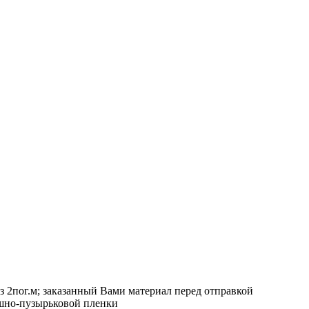
з 2пог.м; заказанный Вами материал перед отправкой
ушно-пузырьковой пленки