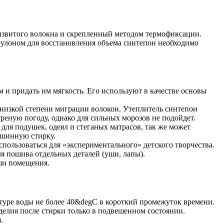
оизвитого волокна и скрепленный методом термофиксации.
улоном для восстановления объема синтепон необходимо
 и придать им мягкость. Его используют в качестве основы
 низкой степени миграции волокон. Утеплитель синтепон
треную погоду, однако для сильных морозов не подойдет.
для подушек, одеял и стеганых матрасов, так же может
ашинную стирку.
пользоваться для «экспериментального» детского творчества.
я пошива отдельных деталей (уши, лапы).
ыши помещения.
туре воды не более 40&degC в короткий промежуток времени.
елия после стирки только в подвешенном состоянии.
.