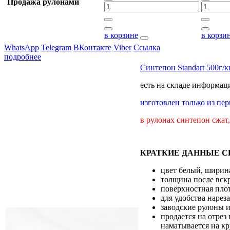
Продажа рулонами
в корзине
в корзи
WhatsApp
Telegram
ВКонтакте
Viber
Ссылка
подробнее
Синтепон Standart 500г/
есть на складе
информаци
изготовлен только из пе
в рулонах синтепон сжат
КРАТКИЕ ДАННЫЕ СИ
цвет белый, ширина
толщина после вск
поверхностная плот
для удобства нарез
заводские рулоны и
продается на отрез
наматывается на кр