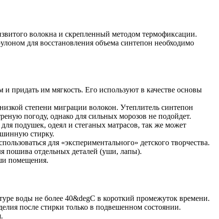
оизвитого волокна и скрепленный методом термофиксации.
улоном для восстановления объема синтепон необходимо
 и придать им мягкость. Его используют в качестве основы
 низкой степени миграции волокон. Утеплитель синтепон
треную погоду, однако для сильных морозов не подойдет.
для подушек, одеял и стеганых матрасов, так же может
ашинную стирку.
пользоваться для «экспериментального» детского творчества.
я пошива отдельных деталей (уши, лапы).
ыши помещения.
туре воды не более 40&degC в короткий промежуток времени.
елия после стирки только в подвешенном состоянии.
.