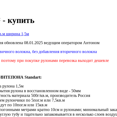
 - купить
кв.м ширина 1,5м
я обновлена 08.01.2025 ведущим оператором Антоном
рвичного волокна, без добавления вторичного волокна
, поэтому при покупке рулонами перевозка выходит дешевле
НТЕПОНА Standart:
 рулона 1,5м
рытия рулона в восстановленном виде - 50мм
ность материала 500г/кв.м, производитель Россия
аем рулончики по 5пог.м или 7,5кв.м
дут по 10пог.м или 15кв.м
 погонными метрами кратно 10см и рулонами; минимальный зака
углую тубу и тщательно запаковывается в несколько слоев возд