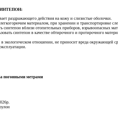
СИНТЕПОН:
вает раздражающего действия на кожу и слизистые оболочки.
 легкогорючим материалом, при хранении и транспортировке сле
ть синтепон вблизи отопительных приборов, взрывоопасных ма
зовать синтепон в качестве обтирочного и протирочного матери
 в экологическом отношении, не приносит вреда окружающей сре
 эксплуатации.
а погонными метрами
026р.
рулон