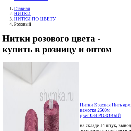
Главная
НИТКИ
НИТКИ ПО ЦВЕТУ
Розовый
Нитки розового цвета -
купить в розницу и оптом
Нитки Красная Нить ар
намотка 2500м
цвет 034 РОЗОВЫЙ
на складе 14 штук, выво
ассортимента
информаци