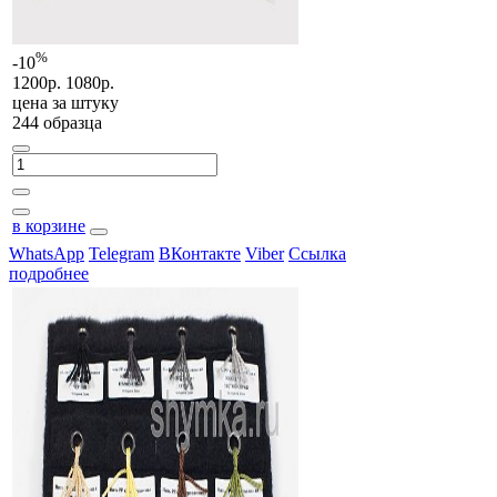
%
-10
1200р.
1080р.
цена за
штуку
244 образца
в корзине
WhatsApp
Telegram
ВКонтакте
Viber
Ссылка
подробнее