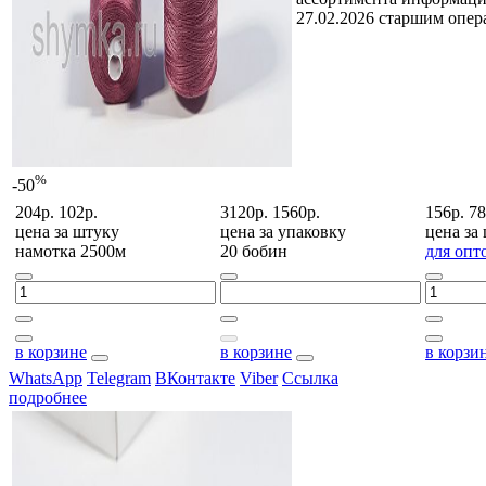
27.02.2026 старшим опе
%
-50
204р.
102р.
3120р.
1560р.
156р.
78
цена за
штуку
цена за
упаковку
цена за
намотка 2500м
20 бобин
для опт
в корзине
в корзине
в корзи
WhatsApp
Telegram
ВКонтакте
Viber
Ссылка
подробнее