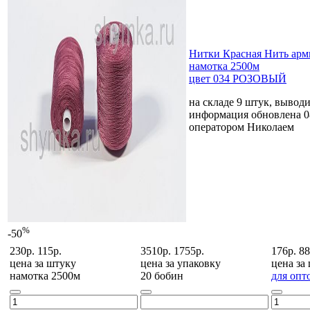
Нитки Красная Нить ар
намотка 2500м
цвет 034 РОЗОВЫЙ
на складе 9 штук, вывод
информация обновлена 0
оператором Николаем
%
-50
230р.
115р.
3510р.
1755р.
176р.
88
цена за
штуку
цена за
упаковку
цена за
намотка 2500м
20 бобин
для опт