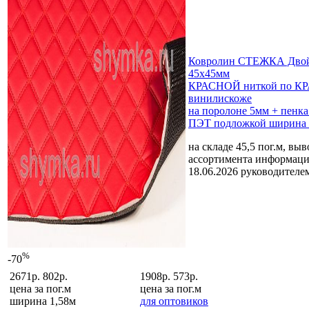
Ковролин СТЕЖКА Двой
45х45мм
КРАСНОЙ ниткой по К
винилискоже
на поролоне 5мм + пенка
ПЭТ подложкой ширина 
на складе 45,5 пог.м, вы
ассортимента
информаци
18.06.2026 руководителе
%
-70
2671р.
802р.
1908р.
573р.
цена за
пог.м
цена за
пог.м
ширина 1,58м
для оптовиков