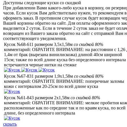
Доступны следующие куски со скидкой
При добавлении Вами какого-либо куска в корзину, он резерви
часов. Если кусок Вам действительно нужен, то рекомендуем в
оформить заказ. В противном случае кусок будет возвращен чер
Вашей корзины обратно на сайт. Для оплаты оформленного зак
выделяется 2 суток. Если в течение 2 суток заказ не будет оплач
возвращен из Вашего заказа обратно на сайт с отправкой Вам н
соответствующего уведомления.
Кусок №68-611 размером 3,5x1,58м
со скидкой 80%
комментарий: ОБРАТИТЕ ВНИМАНИЕ: на расстоянии с 1,26 
1,4м от брак (вырезана винилискожа) длиной 40см шириной
15см; также по всей длине куска без определенного интервала
встречаются черные нитки на стежке
Кусок №67-831 размером 1,9x1,58м
со скидкой 80%
комментарий: ОБРАТИТЕ ВНИМАНИЕ: поперечные заломы
кожи с интервалом 20-25см по всей длине куска
Кусок №61-843 размером 2x1,58м
со скидкой 80%
комментарий: ОБРАТИТЕ ВНИМАНИЕ: мелкие пробития ко
расположенные как по середине так и по краям куска, по всей
длине, без определенного интервала
скрыть