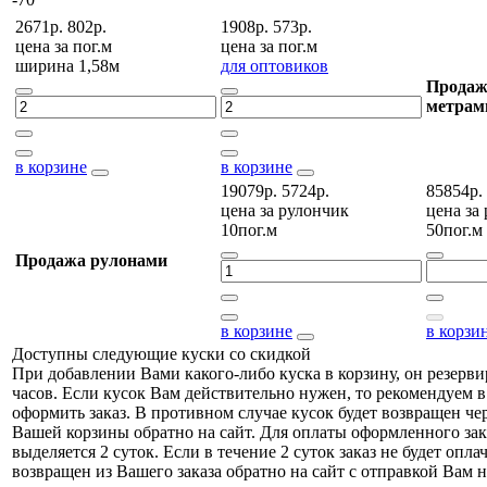
2671р.
802р.
1908р.
573р.
цена за
пог.м
цена за
пог.м
ширина 1,58м
для оптовиков
Продаж
метрам
в корзине
в корзине
19079р.
5724р.
85854р.
цена за
рулончик
цена за
10пог.м
50пог.м
Продажа рулонами
в корзине
в корзи
Доступны следующие куски со скидкой
При добавлении Вами какого-либо куска в корзину, он резерви
часов. Если кусок Вам действительно нужен, то рекомендуем в
оформить заказ. В противном случае кусок будет возвращен чер
Вашей корзины обратно на сайт. Для оплаты оформленного зак
выделяется 2 суток. Если в течение 2 суток заказ не будет оплач
возвращен из Вашего заказа обратно на сайт с отправкой Вам н