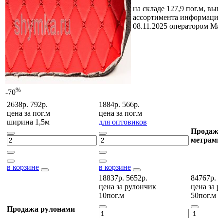
на складе 127,9 пог.м, в
ассортимента
информаци
08.11.2025 оператором 
%
-70
2638р.
792р.
1884р.
566р.
цена за
пог.м
цена за
пог.м
ширина 1,5м
для оптовиков
Продаж
метрам
в корзине
в корзине
18837р.
5652р.
84767р.
цена за
рулончик
цена за
10пог.м
50пог.м
Продажа рулонами