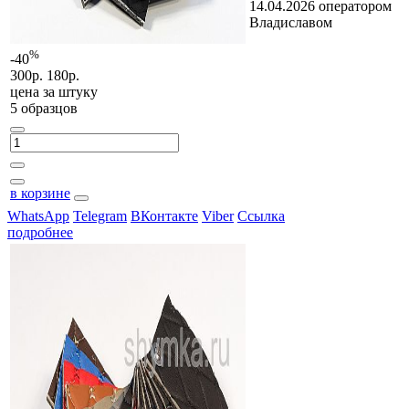
14.04.2026 оператором
Владиславом
%
-40
300р.
180р.
цена за
штуку
5 образцов
в корзине
WhatsApp
Telegram
ВКонтакте
Viber
Ссылка
подробнее