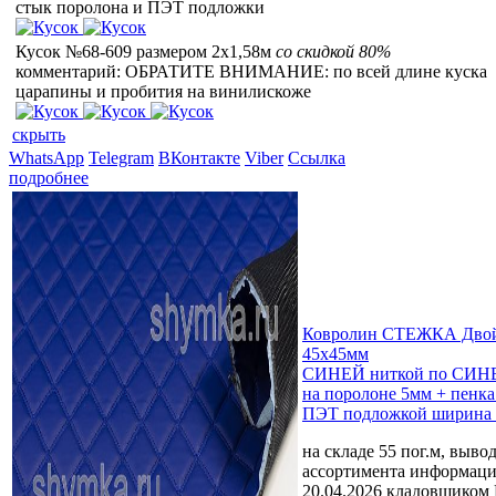
стык поролона и ПЭТ подложки
Кусок №68-609 размером 2x1,58м
со скидкой 80%
комментарий: ОБРАТИТЕ ВНИМАНИЕ: по всей длине куска
царапины и пробития на винилискоже
скрыть
WhatsApp
Telegram
ВКонтакте
Viber
Ссылка
подробнее
Ковролин СТЕЖКА Двой
45х45мм
СИНЕЙ ниткой по СИНЕ
на поролоне 5мм + пенка
ПЭТ подложкой ширина 
на складе 55 пог.м, выво
ассортимента
информаци
20.04.2026 кладовщиком