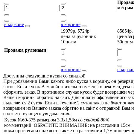
Продаж
метрам
в корзине
в корзине
19079р.
5724р.
85854р.
цена за
рулончик
цена за
10пог.м
50пог.м
Продажа рулонами
в корзине
в корзи
Доступны следующие куски со скидкой
При добавлении Вами какого-либо куска в корзину, он резерви
часов. Если кусок Вам действительно нужен, то рекомендуем в
оформить заказ. В противном случае кусок будет возвращен чер
Вашей корзины обратно на сайт. Для оплаты оформленного зак
выделяется 2 суток. Если в течение 2 суток заказ не будет оплач
возвращен из Вашего заказа обратно на сайт с отправкой Вам н
соответствующего уведомления.
Кусок №69-375 размером 3,3x1,58м
со скидкой 80%
комментарий: ОБРАТИТЕ ВНИМАНИЕ: на расстоянии 15см
кожа простегана внахлест; также на расстоянии 1,7м попереч