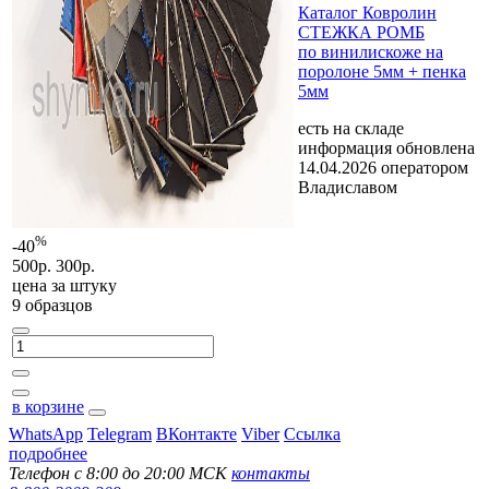
Каталог Ковролин
СТЕЖКА РОМБ
по винилискоже на
поролоне 5мм + пенка
5мм
есть на складе
информация обновлена
14.04.2026 оператором
Владиславом
%
-40
500р.
300р.
цена за
штуку
9 образцов
в корзине
WhatsApp
Telegram
ВКонтакте
Viber
Ссылка
подробнее
Телефон с 8:00 до 20:00 МСК
контакты