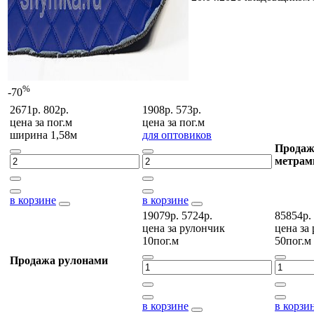
%
-70
2671р.
802р.
1908р.
573р.
цена за
пог.м
цена за
пог.м
ширина 1,58м
для оптовиков
Продаж
метрам
в корзине
в корзине
19079р.
5724р.
85854р.
цена за
рулончик
цена за
10пог.м
50пог.м
Продажа рулонами
в корзине
в корзи