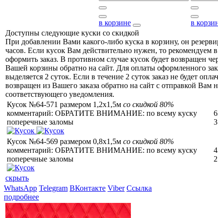
в корзине
в корзи
Доступны следующие куски со скидкой
При добавлении Вами какого-либо куска в корзину, он резерви
часов. Если кусок Вам действительно нужен, то рекомендуем в
оформить заказ. В противном случае кусок будет возвращен чер
Вашей корзины обратно на сайт. Для оплаты оформленного зак
выделяется 2 суток. Если в течение 2 суток заказ не будет оплач
возвращен из Вашего заказа обратно на сайт с отправкой Вам н
соответствующего уведомления.
Кусок №64-571 размером 1,2x1,5м
со скидкой 80%
комментарий: ОБРАТИТЕ ВНИМАНИЕ: по всему куску
6
поперечные заломы
3
Кусок №64-569 размером 0,8x1,5м
со скидкой 80%
комментарий: ОБРАТИТЕ ВНИМАНИЕ: по всему куску
4
поперечные заломы
2
скрыть
WhatsApp
Telegram
ВКонтакте
Viber
Ссылка
подробнее