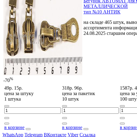
Бегунок АВТОМАТ для 
МЕТАЛЛИЧЕСКОЙ
тип №10 АНТИК
на складе 465 штук, выв
ассортимента
информаци
24.08.2025 старшим опе
%
-70
49р.
15р.
318р.
96р.
1587р.
4
цена за
штуку
цена за
пакетик
цена за
1 штука
10 штук
100 шту
в корзине
в корзине
в корзи
WhatsApp
Telegram
ВКонтакте
Viber
Ссылка