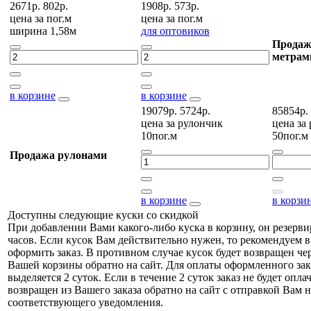
2671р.
802р.
1908р.
573р.
цена за
пог.м
цена за
пог.м
ширина 1,58м
для оптовиков
Продаж
метрам
в корзине
в корзине
19079р.
5724р.
85854р.
цена за
рулончик
цена за
10пог.м
50пог.м
Продажа рулонами
в корзине
в корзи
Доступны следующие куски со скидкой
При добавлении Вами какого-либо куска в корзину, он резерви
часов. Если кусок Вам действительно нужен, то рекомендуем в
оформить заказ. В противном случае кусок будет возвращен чер
Вашей корзины обратно на сайт. Для оплаты оформленного зак
выделяется 2 суток. Если в течение 2 суток заказ не будет оплач
возвращен из Вашего заказа обратно на сайт с отправкой Вам н
соответствующего уведомления.