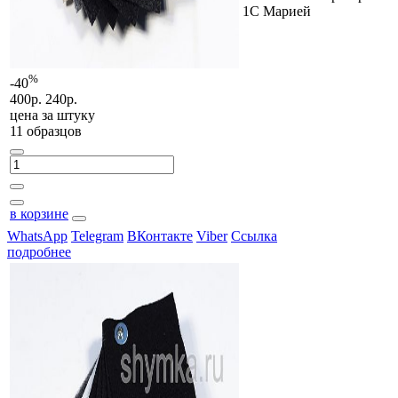
1С Марией
%
-40
400р.
240р.
цена за
штуку
11 образцов
в корзине
WhatsApp
Telegram
ВКонтакте
Viber
Ссылка
подробнее