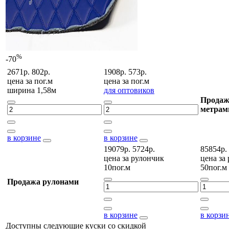
%
-70
2671р.
802р.
1908р.
573р.
цена за
пог.м
цена за
пог.м
ширина 1,58м
для оптовиков
Продаж
метрам
в корзине
в корзине
19079р.
5724р.
85854р.
цена за
рулончик
цена за
10пог.м
50пог.м
Продажа рулонами
в корзине
в корзи
Доступны следующие куски со скидкой