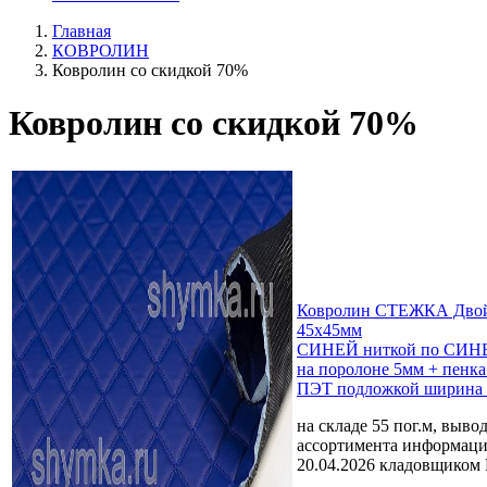
Главная
КОВРОЛИН
Ковролин со скидкой 70%
Ковролин со скидкой 70%
Ковролин СТЕЖКА Двой
45х45мм
СИНЕЙ ниткой по СИНЕ
на поролоне 5мм + пенка
ПЭТ подложкой ширина 
на складе 55 пог.м, выво
ассортимента
информаци
20.04.2026 кладовщиком