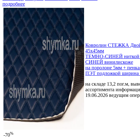
подробнее
Ковролин СТЕЖКА Двой
45х45мм
ТЕМНО-СИНЕЙ ниткой
СИНЕЙ винилискоже
на поролоне 5мм + пенка
ПЭТ подложкой ширина 
на складе 13,2 пог.м, вы
ассортимента
информаци
19.06.2026 ведущим опе
%
-70