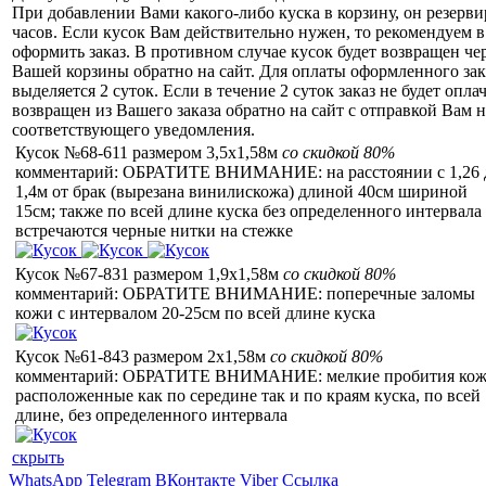
При добавлении Вами какого-либо куска в корзину, он резерви
часов. Если кусок Вам действительно нужен, то рекомендуем в
оформить заказ. В противном случае кусок будет возвращен чер
Вашей корзины обратно на сайт. Для оплаты оформленного зак
выделяется 2 суток. Если в течение 2 суток заказ не будет оплач
возвращен из Вашего заказа обратно на сайт с отправкой Вам н
соответствующего уведомления.
Кусок №68-611 размером 3,5x1,58м
со скидкой 80%
комментарий: ОБРАТИТЕ ВНИМАНИЕ: на расстоянии с 1,26 
1,4м от брак (вырезана винилискожа) длиной 40см шириной
15см; также по всей длине куска без определенного интервала
встречаются черные нитки на стежке
Кусок №67-831 размером 1,9x1,58м
со скидкой 80%
комментарий: ОБРАТИТЕ ВНИМАНИЕ: поперечные заломы
кожи с интервалом 20-25см по всей длине куска
Кусок №61-843 размером 2x1,58м
со скидкой 80%
комментарий: ОБРАТИТЕ ВНИМАНИЕ: мелкие пробития ко
расположенные как по середине так и по краям куска, по всей
длине, без определенного интервала
скрыть
WhatsApp
Telegram
ВКонтакте
Viber
Ссылка