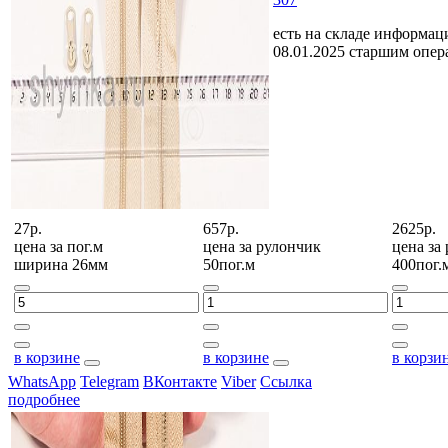
есть на складе
информаци
08.01.2025 старшим опе
27р.
657р.
2625р.
цена за
пог.м
цена за
рулончик
цена за
ширина 26мм
50пог.м
400пог.
в корзине
в корзине
в корзи
WhatsApp
Telegram
ВКонтакте
Viber
Ссылка
подробнее