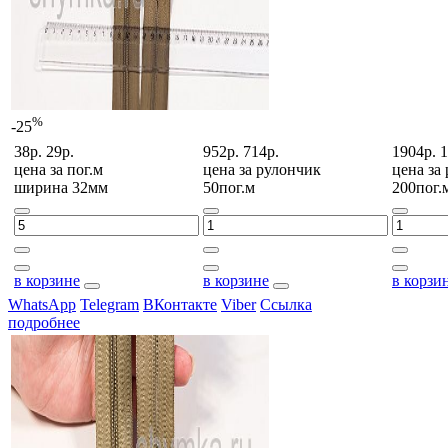
%
-25
38р.
29р.
952р.
714р.
1904р.
1
цена за
пог.м
цена за
рулончик
цена за
ширина 32мм
50пог.м
200пог.
в корзине
в корзине
в корзи
WhatsApp
Telegram
ВКонтакте
Viber
Ссылка
подробнее