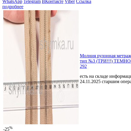
WhatsApp
Telegram
ВКонтакте
Viber
Ссылка
подробнее
Молния рулонная мет
тип №3 (ТРИ!!!) ТЕМН
292
есть на складе
информаци
24.11.2025 старшим опе
%
-25