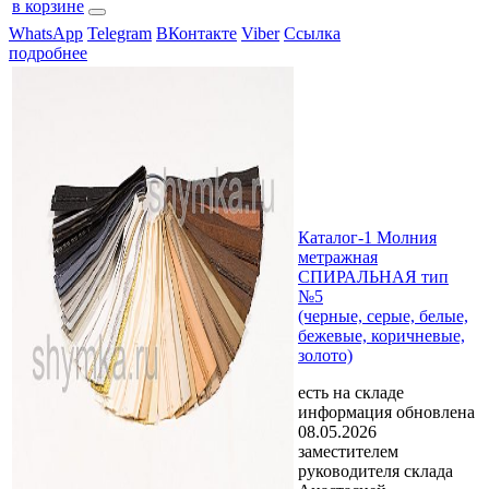
в корзине
WhatsApp
Telegram
ВКонтакте
Viber
Ссылка
подробнее
Каталог-1 Молния
метражная
СПИРАЛЬНАЯ тип
№5
(черные, серые, белые,
бежевые, коричневые,
золото)
есть на складе
информация обновлена
08.05.2026
заместителем
руководителя склада