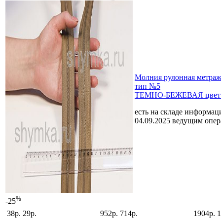
Молния рулонная мет
тип №5
ТЕМНО-БЕЖЕВАЯ цвет 
есть на складе
информаци
04.09.2025 ведущим опе
%
-25
38р.
29р.
952р.
714р.
1904р.
1