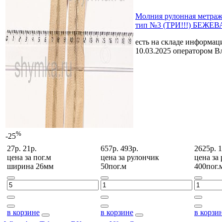
Молния рулонная мет
тип №3 (ТРИ!!!) БЕЖЕВ
есть на складе
информаци
10.03.2025 оператором В
%
-25
27р.
21р.
657р.
493р.
2625р.
1
цена за
пог.м
цена за
рулончик
цена за
ширина 26мм
50пог.м
400пог.
в корзине
в корзине
в корзи