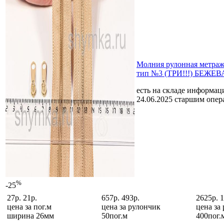
Молния рулонная мет
тип №3 (ТРИ!!!) БЕЖЕВ
есть на складе
информаци
24.06.2025 старшим опе
%
-25
27р.
21р.
657р.
493р.
2625р.
1
цена за
пог.м
цена за
рулончик
цена за
ширина 26мм
50пог.м
400пог.