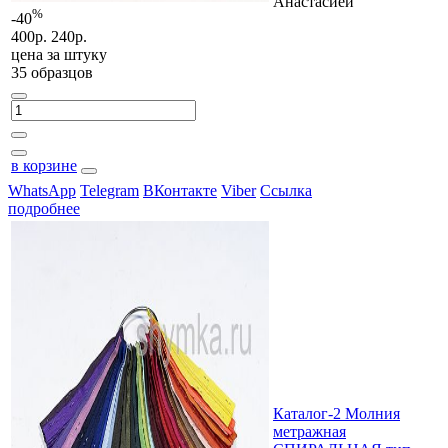
Анастасией
%
-40
400р.
240р.
цена за
штуку
35 образцов
в корзине
WhatsApp
Telegram
ВКонтакте
Viber
Ссылка
подробнее
Каталог-2 Молния
метражная