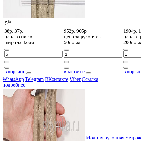
%
-5
38р.
37р.
952р.
905р.
1904р.
1
цена за
пог.м
цена за
рулончик
цена за
ширина 32мм
50пог.м
200пог.
в корзине
в корзине
в корзи
WhatsApp
Telegram
ВКонтакте
Viber
Ссылка
подробнее
Молния рулонная мет