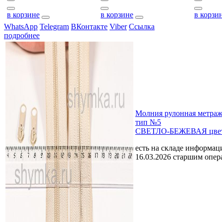
в корзине
в корзине
в корзи
WhatsApp
Telegram
ВКонтакте
Viber
Ссылка
подробнее
Молния рулонная мет
тип №5
СВЕТЛО-БЕЖЕВАЯ цвет
есть на складе
информаци
16.03.2026 старшим опе