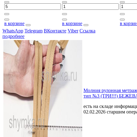
в корзине
в корзине
в корзи
WhatsApp
Telegram
ВКонтакте
Viber
Ссылка
подробнее
Молния рулонная мет
тип №3 (ТРИ!!!) БЕЖЕВ
есть на складе
информаци
02.02.2026 старшим опе