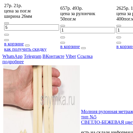
27р.
21р.
657р.
493р.
2625р.
1
цена за
пог.м
цена за
рулончик
цена за
ширина 26мм
50пог.м
400пог.
в корзине
в корзине
в корзи
как получить скидку
WhatsApp
Telegram
ВКонтакте
Viber
Ссылка
подробнее
Молния рулонная мет
тип №5
СВЕТЛО-БЕЖЕВАЯ цвет
есть на складе
информаци