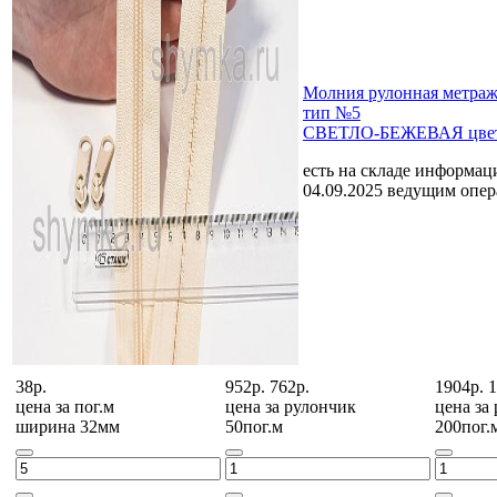
Молния рулонная мет
тип №5
СВЕТЛО-БЕЖЕВАЯ цвет
есть на складе
информаци
04.09.2025 ведущим опе
38р.
952р.
762р.
1904р.
1
цена за
пог.м
цена за
рулончик
цена за
ширина 32мм
50пог.м
200пог.