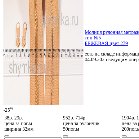
Молния рулонная мет
тип №5
БЕЖЕВАЯ цвет 279
есть на складе
информаци
04.09.2025 ведущим опе
%
-25
38р.
29р.
952р.
714р.
1904р.
1
цена за
пог.м
цена за
рулончик
цена за
ширина 32мм
50пог.м
200пог.