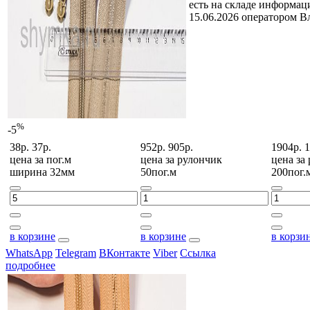
есть на складе
информаци
15.06.2026 оператором В
%
-5
38р.
37р.
952р.
905р.
1904р.
1
цена за
пог.м
цена за
рулончик
цена за
ширина 32мм
50пог.м
200пог.
в корзине
в корзине
в корзи
WhatsApp
Telegram
ВКонтакте
Viber
Ссылка
подробнее