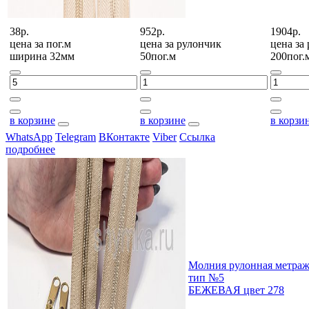
38р.
952р.
1904р.
цена за
пог.м
цена за
рулончик
цена за
ширина 32мм
50пог.м
200пог.
в корзине
в корзине
в корзи
WhatsApp
Telegram
ВКонтакте
Viber
Ссылка
подробнее
Молния рулонная мет
тип №5
БЕЖЕВАЯ цвет 278