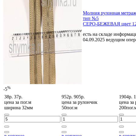
Молния рулонная мет
тип №5
СЕРО-БЕЖЕВАЯ цвет 1
есть на складе
информаци
04.09.2025 ведущим опе
%
-5
38р.
37р.
952р.
905р.
1904р.
1
цена за
пог.м
цена за
рулончик
цена за
ширина 32мм
50пог.м
200пог.
в корзине
в корзине
в корзи