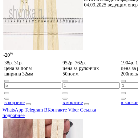
04.09.2025 ведущим опе
%
-20
38р.
31р.
952р.
762р.
1904р.
1
цена за
пог.м
цена за
рулончик
цена за
ширина 32мм
50пог.м
200пог.
в корзине
в корзине
в корзи
WhatsApp
Telegram
ВКонтакте
Viber
Ссылка
подробнее