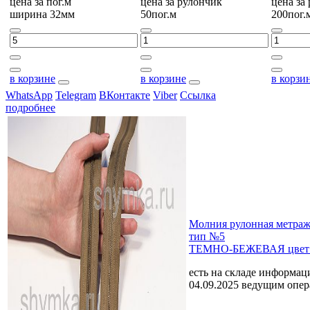
цена за
пог.м
цена за
рулончик
цена за
ширина 32мм
50пог.м
200пог.
в корзине
в корзине
в корзи
WhatsApp
Telegram
ВКонтакте
Viber
Ссылка
подробнее
Молния рулонная мет
тип №5
ТЕМНО-БЕЖЕВАЯ цвет 
есть на складе
информаци
04.09.2025 ведущим опе