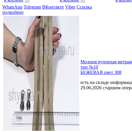
WhatsApp
Telegram
ВКонтакте
Viber
Ссылка
подробнее
Молния рулонная мет
тип №10
БЕЖЕВАЯ цвет 308
есть на складе
информаци
29.06.2026 старшим опе