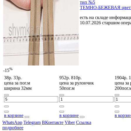
тип №5
ТЕМНО-БЕЖЕВАЯ цвет 
есть на складе
информаци
10.07.2026 старшим опе
%
-15
38р.
33р.
952р.
810р.
1904р.
1
цена за
пог.м
цена за
рулончик
цена за
ширина 32мм
50пог.м
200пог.
в корзине
в корзине
в корзи
WhatsApp
Telegram
ВКонтакте
Viber
Ссылка
подробнее