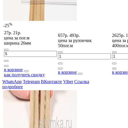
%
-25
27р.
21р.
657р.
493р.
2625р.
1
цена за
пог.м
цена за
рулончик
цена за
ширина 26мм
50пог.м
400пог.
в корзине
в корзине
в корзи
как получить скидку
WhatsApp
Telegram
ВКонтакте
Viber
Ссылка
подробнее