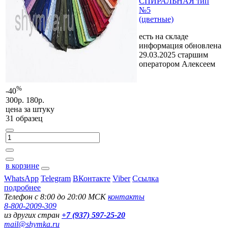
СПИРАЛЬНАЯ тип
№5
(цветные)
есть на складе
информация обновлена
29.03.2025 старшим
оператором Алексеем
%
-40
300р.
180р.
цена за
штуку
31 образец
в корзине
WhatsApp
Telegram
ВКонтакте
Viber
Ссылка
подробнее
Телефон с 8:00 до 20:00 МСК
контакты
8-800-2009-309
из других стран
+7 (937) 597-25-20
mail@shymka.ru