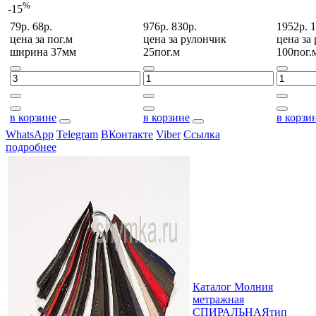
%
-15
79р.
68р.
976р.
830р.
1952р.
1
цена за
пог.м
цена за
рулончик
цена за
ширина 37мм
25пог.м
100пог.
в корзине
в корзине
в корзи
WhatsApp
Telegram
ВКонтакте
Viber
Ссылка
подробнее
Каталог Молния
метражная
СПИРАЛЬНАЯтип