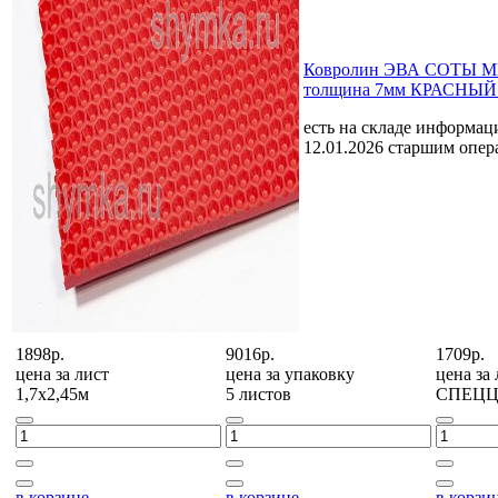
Ковролин ЭВА СОТЫ 
толщина 7мм КРАСНЫЙ л
есть на складе
информаци
12.01.2026 старшим опе
1898р.
9016р.
1709р.
цена за
лист
цена за
упаковку
цена за
1,7х2,45м
5 листов
СПЕЦ
в корзине
в корзине
в корзи