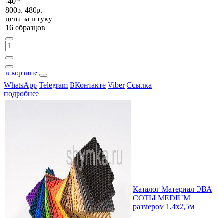
-40
800р.
480р.
цена за
штуку
16 образцов
в корзине
WhatsApp
Telegram
ВКонтакте
Viber
Ссылка
подробнее
Каталог Материал ЭВА
СОТЫ MEDIUM
размером 1,4х2,5м