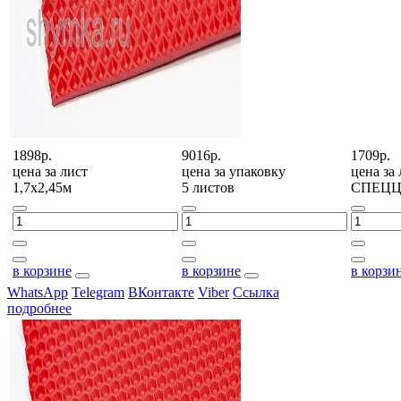
1898р.
9016р.
1709р.
цена за
лист
цена за
упаковку
цена за
1,7х2,45м
5 листов
СПЕЦ
в корзине
в корзине
в корзи
WhatsApp
Telegram
ВКонтакте
Viber
Ссылка
подробнее