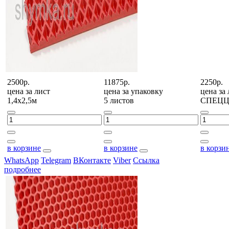
2500р.
11875р.
2250р.
цена за
лист
цена за
упаковку
цена за
1,4х2,5м
5 листов
СПЕЦ
в корзине
в корзине
в корзи
WhatsApp
Telegram
ВКонтакте
Viber
Ссылка
подробнее