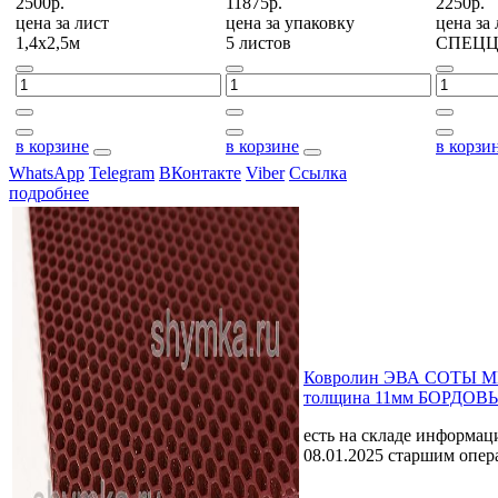
2500р.
11875р.
2250р.
цена за
лист
цена за
упаковку
цена за
1,4х2,5м
5 листов
СПЕЦ
в корзине
в корзине
в корзи
WhatsApp
Telegram
ВКонтакте
Viber
Ссылка
подробнее
Ковролин ЭВА СОТЫ 
толщина 11мм БОРДОВЫЙ
есть на складе
информаци
08.01.2025 старшим опе