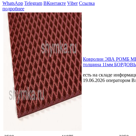
WhatsApp
Telegram
ВКонтакте
Viber
Ссылка
подробнее
Ковролин ЭВА РОМБ 
толщина 11мм БОРДОВЫЙ
есть на складе
информаци
19.06.2026 оператором В