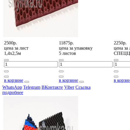
2500р.
11875р.
2250р.
цена за
лист
цена за
упаковку
цена за
1,4х2,5м
5 листов
СПЕЦ
в корзине
в корзине
в корзи
WhatsApp
Telegram
ВКонтакте
Viber
Ссылка
подробнее