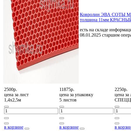
Ковролин ЭВА СОТЫ 
толщина 11мм КРАСНЫЙ 
есть на складе
информаци
08.01.2025 старшим опе
2500р.
11875р.
2250р.
цена за
лист
цена за
упаковку
цена за
1,4х2,5м
5 листов
СПЕЦ
в корзине
в корзине
в корзи