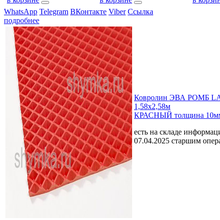
WhatsApp
Telegram
ВКонтакте
Viber
Ссылка
подробнее
Ковролин ЭВА РОМБ L
1,58х2,58м
КРАСНЫЙ толщина 10м
есть на складе
информаци
07.04.2025 старшим опе